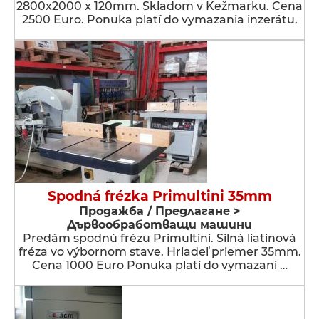
2800x2000 x 120mm. Skladom v Kežmarku. Cena
2500 Euro. Ponuka platí do vymazania inzerátu.
Spodná frézka Primultini 35mm
Продажба / Предлагане >
Дървообработващи машини
Predám spodnú frézu Primultini. Silná liatinová
fréza vo výbornom stave. Hriadeľ priemer 35mm.
Cena 1000 Euro Ponuka platí do vymazani …