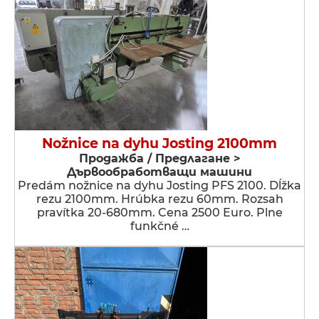
Nožnice na dyhu Josting 2100mm
Продажба / Предлагане >
Дървообработващи машини
Predám nožnice na dyhu Josting PFS 2100. Dĺžka
rezu 2100mm. Hrúbka rezu 60mm. Rozsah
pravítka 20-680mm. Cena 2500 Euro. Plne
funkčné …