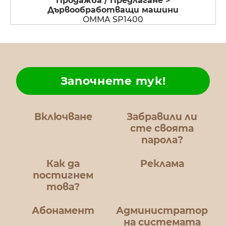
Продажба / Предлагане >
Дървообработващи машини
OMMA SP1400
Започнете тук!
Включване
Забравили ли
сте своята
парола?
Как да
Реклама
постигнем
това?
Абонамент
Администратор
на системата