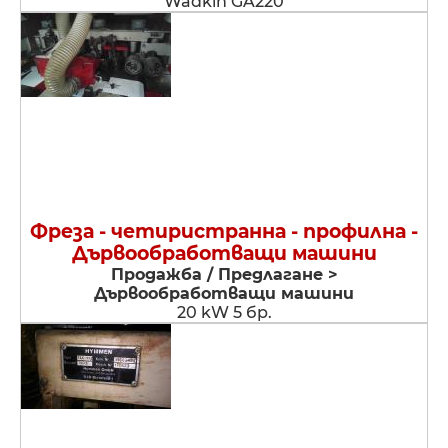
Wadkin GA220
Фреза - четиристранна - профилна -
Дървообработващи машини
Продажба / Предлагане >
Дървообработващи машини
20 kW 5 бр.