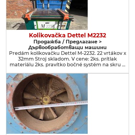
Kolikovačka Dettel M2232
Продажба / Предлагане >
Дървообработващи машини
Predám kolíkovačku Dettel M-2232. 22 vrtákov x
32mm Stroj skladom. V cene: 2ks. prítlak
materiálu 2ks. pravítko bočné systém na skru …