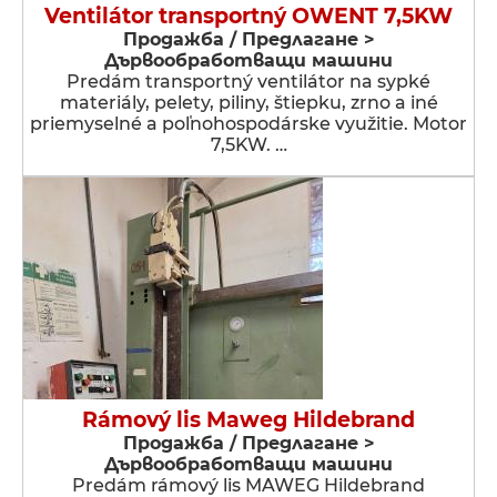
Ventilátor transportný OWENT 7,5KW
Продажба / Предлагане >
Дървообработващи машини
Predám transportný ventilátor na sypké
materiály, pelety, piliny, štiepku, zrno a iné
priemyselné a poľnohospodárske využitie. Motor
7,5KW. …
Rámový lis Maweg Hildebrand
Продажба / Предлагане >
Дървообработващи машини
Predám rámový lis MAWEG Hildebrand