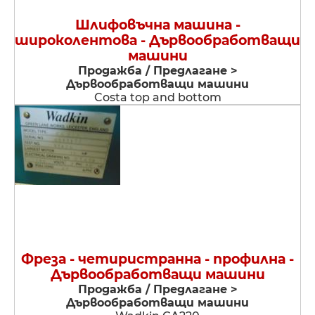
Шлифовъчна машина -
широколентова - Дървообработващи
машини
Продажба / Предлагане >
Дървообработващи машини
Costa top and bottom
Фреза - четиристранна - профилна -
Дървообработващи машини
Продажба / Предлагане >
Дървообработващи машини