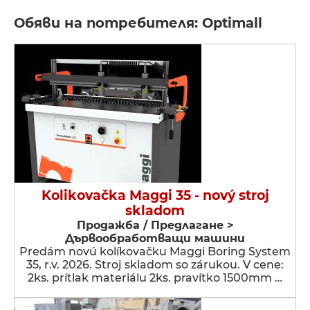
Обяви на потребителя: Optimall
Kolikovačka Maggi 35 - nový stroj
skladom
Продажба / Предлагане >
Дървообработващи машини
Predám novú kolíkovačku Maggi Boring System
35, r.v. 2026. Stroj skladom so zárukou. V cene:
2ks. prítlak materiálu 2ks. pravítko 1500mm …