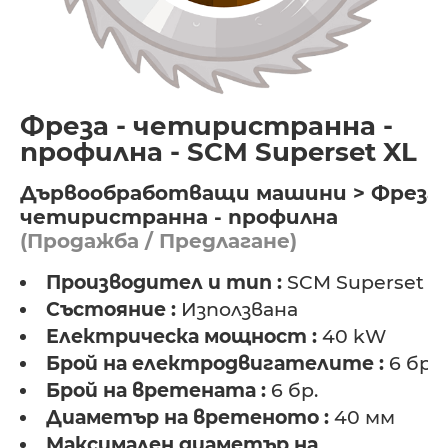
Фреза - четиристранна -
профилна - SCM Superset XL
Дървообработващи машини > Фреза 
четиристранна - профилна
(Продажба / Предлагане)
Производител и тип :
SCM Superset X
Състояние :
Използвана
Електрическа мощност :
40 kW
Брой на електродвигателите :
6 бр.
Брой на вретената :
6 бр.
Диаметър на вретеното :
40 мм
Максимален диаметър на