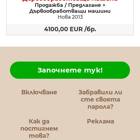
Продажба / Предлагане >
Дървообработващи машини
Нова 2013
4100,00 EUR /бр.
Започнете тук!
Включване
Забравили ли
сте своята
парола?
Как да
Реклама
постигнем
това?