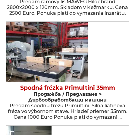
Predám rámový lis MAWEG Hildebrand
2800x2000 x 120mm. Skladom v Kežmarku. Cena
2500 Euro. Ponuka platí do vymazania inzerátu.
Spodná frézka Primultini 35mm
Продажба / Предлагане >
Дървообработващи машини
Predám spodnú frézu Primultini. Silná liatinová
fréza vo výbornom stave. Hriadeľ priemer 35mm.
Cena 1000 Euro Ponuka platí do vymazani …