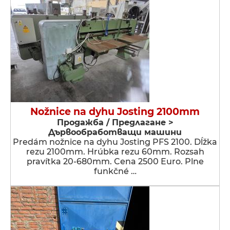
Nožnice na dyhu Josting 2100mm
Продажба / Предлагане >
Дървообработващи машини
Predám nožnice na dyhu Josting PFS 2100. Dĺžka
rezu 2100mm. Hrúbka rezu 60mm. Rozsah
pravítka 20-680mm. Cena 2500 Euro. Plne
funkčné …