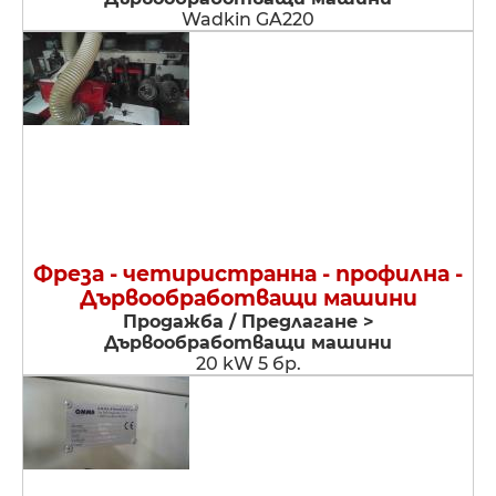
Wadkin GA220
Фреза - четиристранна - профилна -
Дървообработващи машини
Продажба / Предлагане >
Дървообработващи машини
20 kW 5 бр.