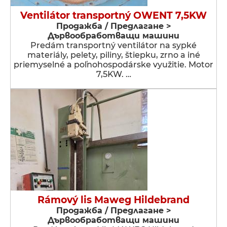
Ventilátor transportný OWENT 7,5KW
Продажба / Предлагане >
Дървообработващи машини
Predám transportný ventilátor na sypké
materiály, pelety, piliny, štiepku, zrno a iné
priemyselné a poľnohospodárske využitie. Motor
7,5KW. …
Rámový lis Maweg Hildebrand
Продажба / Предлагане >
Дървообработващи машини