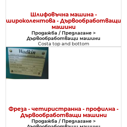
Шлифовъчна машина -
широколентова - Дървообработващи
машини
Продажба / Предлагане >
Дървообработващи машини
Costa top and bottom
Фреза - четиристранна - профилна -
Дървообработващи машини
Продажба / Предлагане >
Дървообработващи машини