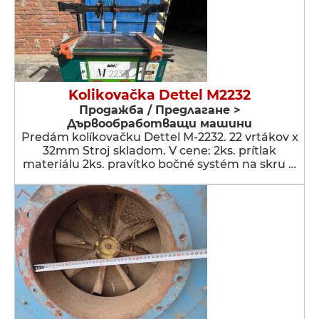
Kolikovačka Dettel M2232
Продажба / Предлагане >
Дървообработващи машини
Predám kolíkovačku Dettel M-2232. 22 vrtákov x
32mm Stroj skladom. V cene: 2ks. prítlak
materiálu 2ks. pravítko bočné systém na skru …