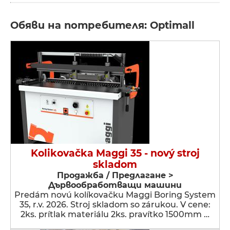
Обяви на потребителя: Optimall
Kolikovačka Maggi 35 - nový stroj
skladom
Продажба / Предлагане >
Дървообработващи машини
Predám novú kolíkovačku Maggi Boring System
35, r.v. 2026. Stroj skladom so zárukou. V cene:
2ks. prítlak materiálu 2ks. pravítko 1500mm …