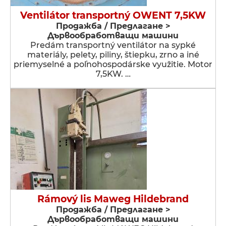
Ventilátor transportný OWENT 7,5KW
Продажба / Предлагане >
Дървообработващи машини
Predám transportný ventilátor na sypké
materiály, pelety, piliny, štiepku, zrno a iné
priemyselné a poľnohospodárske využitie. Motor
7,5KW. …
Rámový lis Maweg Hildebrand
Продажба / Предлагане >
Дървообработващи машини