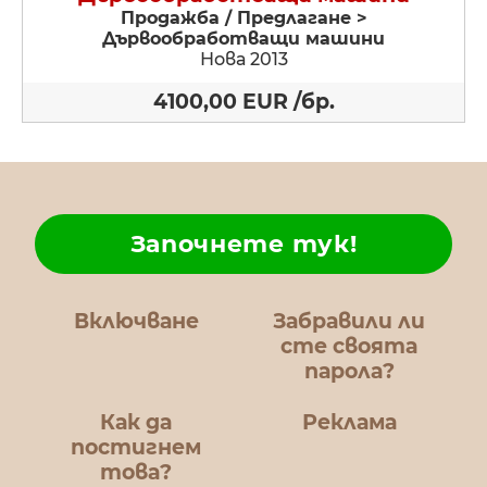
Продажба / Предлагане >
Дървообработващи машини
Нова 2013
4100,00 EUR /бр.
Започнете тук!
Включване
Забравили ли
сте своята
парола?
Как да
Реклама
постигнем
това?