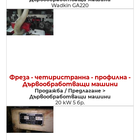
Wadkin GA220
Фреза - четиристранна - профилна -
Дървообработващи машини
Продажба / Предлагане >
Дървообработващи машини
20 kW 5 бр.