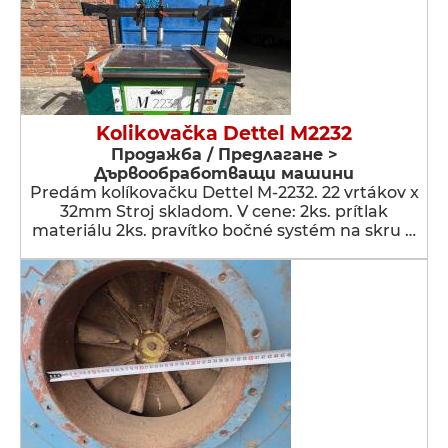
Kolikovačka Dettel M2232
Продажба / Предлагане >
Дървообработващи машини
Predám kolíkovačku Dettel M-2232. 22 vrtákov x
32mm Stroj skladom. V cene: 2ks. prítlak
materiálu 2ks. pravítko bočné systém na skru …