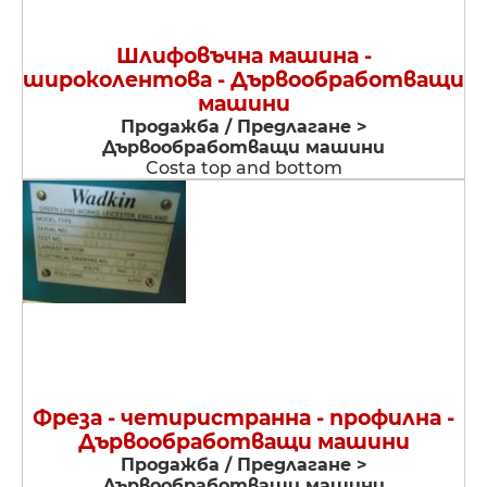
Шлифовъчна машина -
широколентова - Дървообработващи
машини
Продажба / Предлагане >
Дървообработващи машини
Costa top and bottom
Фреза - четиристранна - профилна -
Дървообработващи машини
Продажба / Предлагане >
Дървообработващи машини