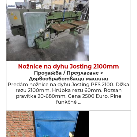
Nožnice na dyhu Josting 2100mm
Продажба / Предлагане >
Дървообработващи машини
Predám nožnice na dyhu Josting PFS 2100. Dĺžka
rezu 2100mm. Hrúbka rezu 60mm. Rozsah
pravítka 20-680mm. Cena 2500 Euro. Plne
funkčné …