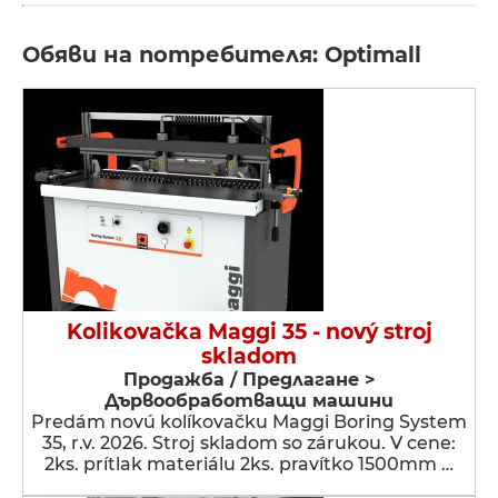
Обяви на потребителя: Optimall
Kolikovačka Maggi 35 - nový stroj
skladom
Продажба / Предлагане >
Дървообработващи машини
Predám novú kolíkovačku Maggi Boring System
35, r.v. 2026. Stroj skladom so zárukou. V cene:
2ks. prítlak materiálu 2ks. pravítko 1500mm …