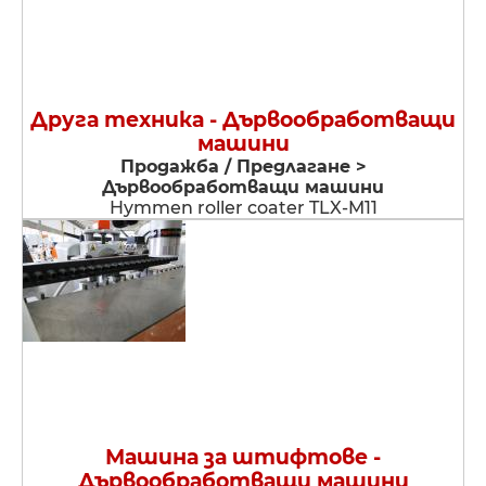
Друга техника - Дървообработващи
машини
Продажба / Предлагане >
Дървообработващи машини
Hymmen roller coater TLX-M11
Машина за штифтове -
Дървообработващи машини