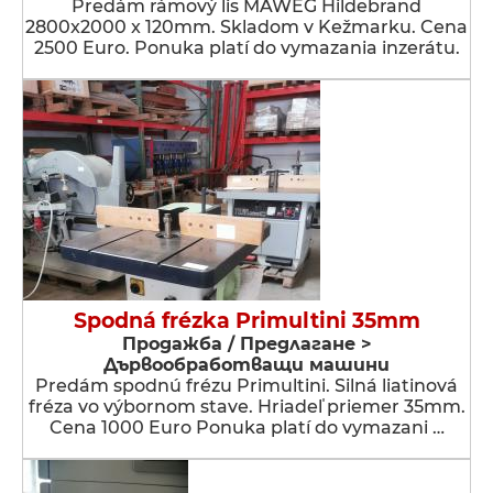
Predám rámový lis MAWEG Hildebrand
2800x2000 x 120mm. Skladom v Kežmarku. Cena
2500 Euro. Ponuka platí do vymazania inzerátu.
Spodná frézka Primultini 35mm
Продажба / Предлагане >
Дървообработващи машини
Predám spodnú frézu Primultini. Silná liatinová
fréza vo výbornom stave. Hriadeľ priemer 35mm.
Cena 1000 Euro Ponuka platí do vymazani …