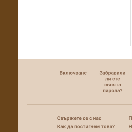
Включване
Забравили
ли сте
своята
парола?
Свържете се с нас
П
Как да постигнем това?
Н