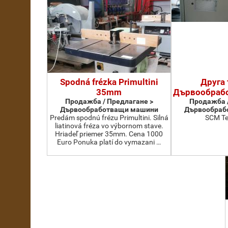
Spodná frézka Primultini
Друга 
35mm
Дървообраб
Продажба / Предлагане >
Продажба /
Дървообработващи машини
Дървообраб
Predám spodnú frézu Primultini. Silná
SCM Te
liatinová fréza vo výbornom stave.
Hriadeľ priemer 35mm. Cena 1000
Euro Ponuka platí do vymazani …