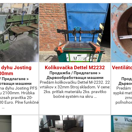
 dyhu Josting
Kolikovačka Dettel M2232
Ventilát
00mm
Продажба / Предлагане >
Дървообработващи машини
 Предлагане >
Прод
Predám kolíkovačku Dettel M-2232. 22
отващи машини
Дърво
vrtákov x 32mm Stroj skladom. V cene:
na dyhu Josting PFS
Predám t
2ks. prítlak materiálu 2ks. pravítko
zu 2100mm. Hrúbka
sypké mater
bočné systém na skru …
zsah pravítka 20-
zrn
 Euro. Plne funkčné
poľnohos
…