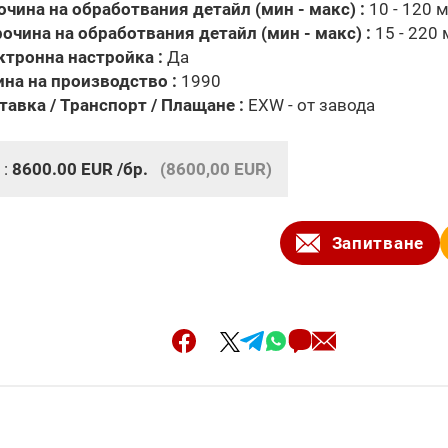
очина на обработвания детайл (мин - макс) :
10 - 120 
очина на обработвания детайл (мин - макс) :
15 - 220
ктронна настройка :
Да
ина на производство :
1990
тавка / Транспорт / Плащане :
EXW - от завода
 :
8600.00
EUR
/бр.
(8600,00 EUR)
Запитване