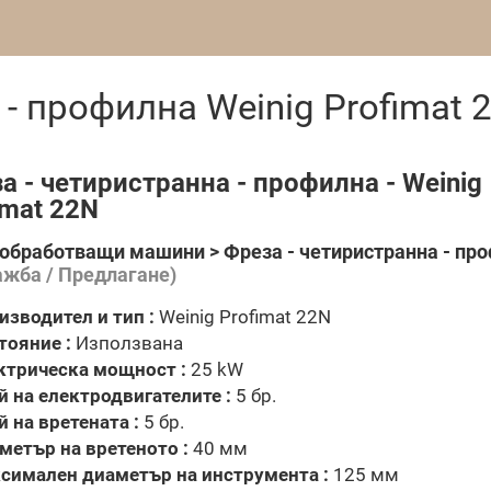
 - профилна Weinig Profimat 
а - четиристранна - профилна - Weinig
imat 22N
обработващи машини > Фреза - четиристранна - пр
ажба / Предлагане)
изводител и тип :
Weinig Profimat 22N
тояние :
Използвана
ктрическа мощност :
25 kW
й на електродвигателите :
5 бр.
й на вретената :
5 бр.
метър на вретеното :
40 мм
симален диаметър на инструмента :
125 мм