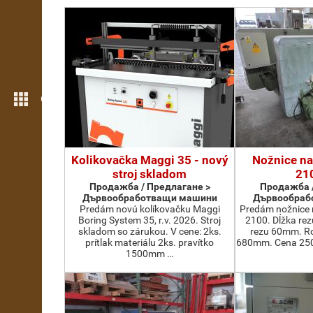
Още функции
Kolikovačka Maggi 35 - nový
Nožnice na
stroj skladom
21
Продажба / Предлагане >
Продажба /
Дървообработващи машини
Дървообраб
Predám novú kolíkovačku Maggi
Predám nožnice 
Boring System 35, r.v. 2026. Stroj
2100. Dĺžka re
skladom so zárukou. V cene: 2ks.
rezu 60mm. Ro
prítlak materiálu 2ks. pravítko
680mm. Cena 2500
1500mm …