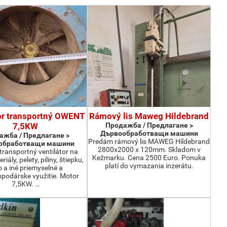
or transportný OWENT
Rámový lis Maweg Hildebrand
7,5KW
Продажба / Предлагане >
Дървообработващи машини
ажба / Предлагане >
Predám rámový lis MAWEG Hildebrand
обработващи машини
2800x2000 x 120mm. Skladom v
ransportný ventilátor na
Kežmarku. Cena 2500 Euro. Ponuka
iály, pelety, piliny, štiepku,
platí do vymazania inzerátu.
o a iné priemyselné a
podárske využitie. Motor
7,5KW. …