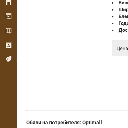
Управление на склад
Вис
Шир
Еле
Видео галерия
Год
Дос
Каталози / Брошури
Речник
Цена
Дървесни видове
Обяви на потребителя: Optimall