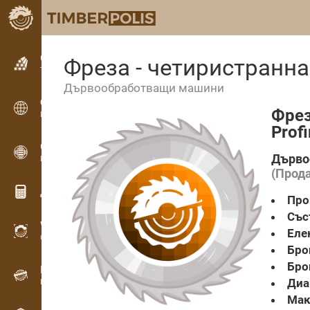
Обявления
Фреза - четиристранна
Текстови обяви
Дървообработващи машини
Обявления
Фрез
Международни обяви
Prof
OPTI-TIMB
Дърво
Модели на рязане
(Прод
Дървообработващи калкулатори
Про
Със
WoodProfi
Еле
Обем на дървесината с ИИ
Бро
Бро
Рекордер
Диа
Инвентаризация на дървесина на терен
Мак