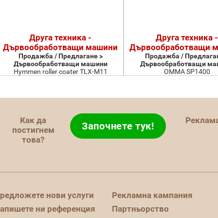
Друга техника -
Друга техника -
Дървообработващи машини
Дървообработващи 
Продажба / Предлагане >
Продажба / Предлаган
Дървообработващи машини
Дървообработващи ма
Hymmen roller coater TLX-M11
OMMA SP1400
Как да
Реклам
Започнете тук!
постигнем
това?
редложете нови услуги
Рекламна кампания
апишете ни референция
Партньорство