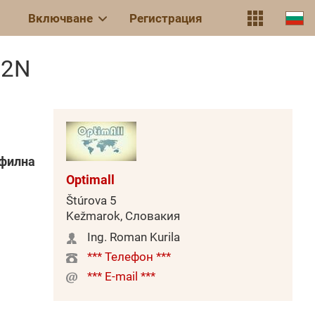
Включване
Регистрация
22N
офилна
Optimall
Štúrova 5
Kežmarok, Словакия
Ing. Roman Kurila
*** Телефон ***
*** E-mail ***