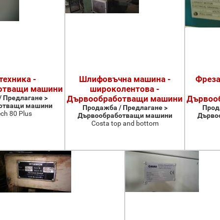
техника -
Шлифовъчна машина -
Фреза
отващи машини
широколентова -
 Предлагане >
Дървообработващи машини
Дървоо
отващи машини
Продажба / Предлагане >
Прод
ch 80 Plus
Дървообработващи машини
Дърво
Costa top and bottom