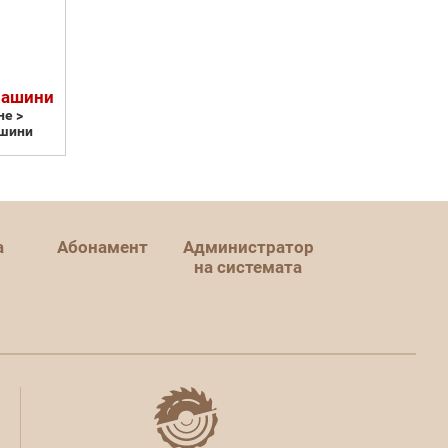
машини
е >
шини
а
Абонамент
Администратор
на системата