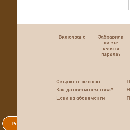
Включване
Забравили
ли сте
своята
парола?
Свържете се с нас
П
Как да постигнем това?
Н
Цени на абонаменти
П
Регистрация