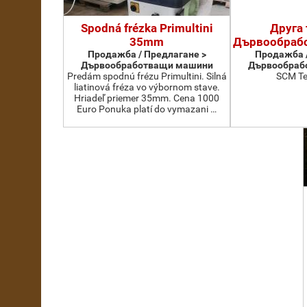
Spodná frézka Primultini
Друга 
35mm
Дървообраб
Продажба / Предлагане >
Продажба /
Дървообработващи машини
Дървообраб
Predám spodnú frézu Primultini. Silná
SCM Te
liatinová fréza vo výbornom stave.
Hriadeľ priemer 35mm. Cena 1000
Euro Ponuka platí do vymazani …