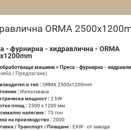
хидравлична ORMA 2500x1200
а - фурнирна - хидравлична - ORMA
0x1200mm
обработващи машини > Преса - фурнирна - хидравл
ажба / Предлагане)
изводител и тип :
ORMA 2500x1200mm
тояние :
Използвана
ктрическа мощност :
2 kW
отна площ :
2500 x 1200 мм
симално налягане :
75 тон
ина на производство :
2000
тавка / Транспорт / Плащане :
EXW - от завода