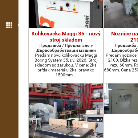
Още функции
Kolikovačka Maggi 35 - nový
Nožnice na
stroj skladom
21
Продажба / Предлагане >
Продажба /
Дървообработващи машини
Дървообраб
Predám novú kolíkovačku Maggi
Predám nožnice 
Boring System 35, r.v. 2026. Stroj
2100. Dĺžka re
skladom so zárukou. V cene: 2ks.
rezu 60mm. Ro
prítlak materiálu 2ks. pravítko
680mm. Cena 2500
1500mm …