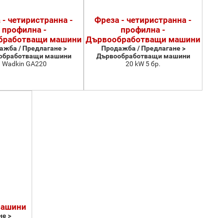
 - четиристранна -
Фреза - четиристранна -
профилна -
профилна -
бработващи машини
Дървообработващи машини
ажба / Предлагане >
Продажба / Предлагане >
обработващи машини
Дървообработващи машини
Wadkin GA220
20 kW 5 бр.
машини
е >