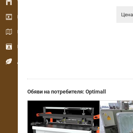
Управление на склад
Цена
Видео галерия
Каталози / Брошури
Речник
Дървесни видове
Обяви на потребителя: Optimall