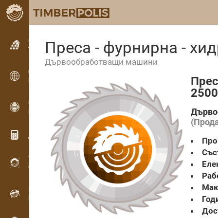
Обявления
Преса - фурнирна - 
Текстови обяви
Дървообработващи машини
Обявления
Прес
Международни обяви
250
OPTI-TIMB
Дърво
Модели на рязане
(Прод
Дървообработващи калкулатори
Про
Със
WoodProfi
Еле
Обем на дървесината с ИИ
Раб
Мак
Рекордер
Год
Инвентаризация на дървесина на терен
Дос