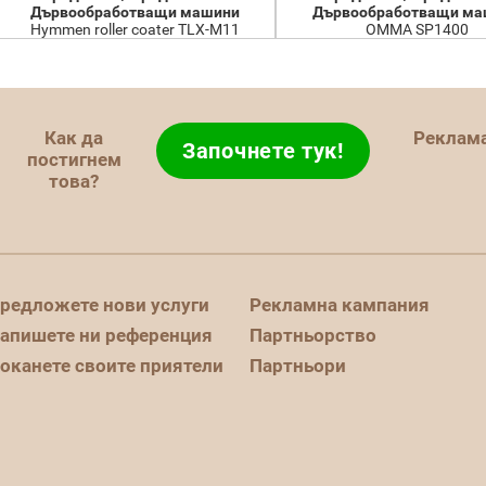
Дървообработващи машини
Дървообработващи ма
Hymmen roller coater TLX-M11
OMMA SP1400
Как да
Реклам
Започнете тук!
постигнем
това?
редложете нови услуги
Рекламна кампания
апишете ни референция
Партньорство
оканете своите приятели
Партньори