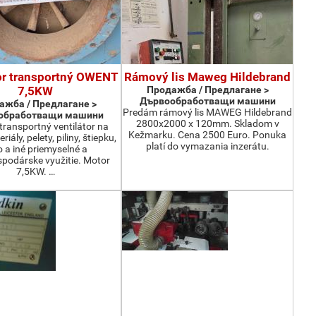
or transportný OWENT
Rámový lis Maweg Hildebrand
7,5KW
Продажба / Предлагане >
Дървообработващи машини
ажба / Предлагане >
Predám rámový lis MAWEG Hildebrand
обработващи машини
2800x2000 x 120mm. Skladom v
ransportný ventilátor na
Kežmarku. Cena 2500 Euro. Ponuka
iály, pelety, piliny, štiepku,
platí do vymazania inzerátu.
o a iné priemyselné a
podárske využitie. Motor
7,5KW. …