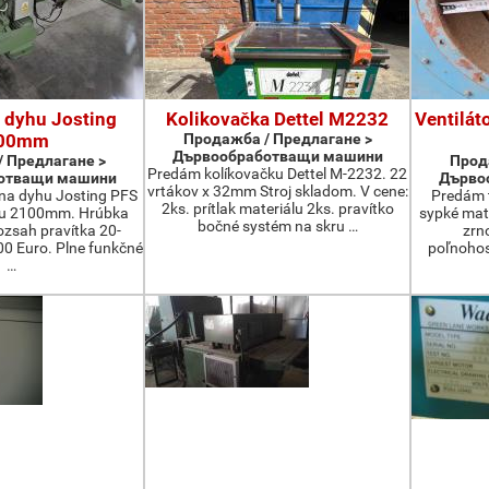
 dyhu Josting
Kolikovačka Dettel M2232
Ventilát
00mm
Продажба / Предлагане >
Дървообработващи машини
 Предлагане >
Прод
Predám kolíkovačku Dettel M-2232. 22
отващи машини
Дърво
vrtákov x 32mm Stroj skladom. V cene:
na dyhu Josting PFS
Predám t
2ks. prítlak materiálu 2ks. pravítko
zu 2100mm. Hrúbka
sypké mater
bočné systém na skru …
zsah pravítka 20-
zrn
 Euro. Plne funkčné
poľnohos
…