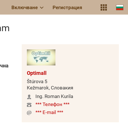
Включване
Регистрация
mm
ична
Optimall
Štúrova 5
Kežmarok, Словакия
Ing. Roman Kurila
*** Телефон ***
*** E-mail ***