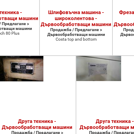
техника -
Шлифовъчна машина -
Фреза
отващи машини
широколентова -
 Предлагане >
Дървообработващи машини
Дървоо
отващи машини
Продажба / Предлагане >
Прод
ch 80 Plus
Дървообработващи машини
Дърво
Costa top and bottom
Друга техника -
Друга техника -
Дървообработващи машини
Дървообработващи 
Продажба / Предлагане >
Продажба / Предлаган