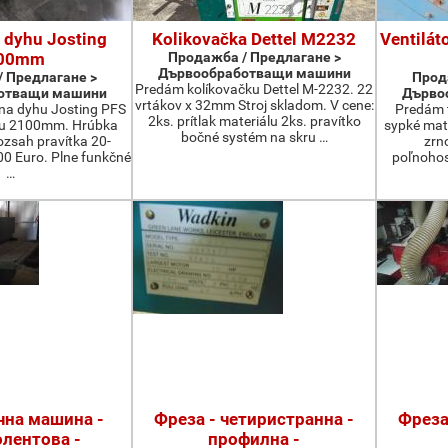
 dyhu Josting
Kolikovačka Dettel M2232
Ventilát
00mm
Продажба / Предлагане >
Дървообработващи машини
 Предлагане >
Прод
Predám kolíkovačku Dettel M-2232. 22
отващи машини
Дърво
vrtákov x 32mm Stroj skladom. V cene:
na dyhu Josting PFS
Predám t
2ks. prítlak materiálu 2ks. pravítko
zu 2100mm. Hrúbka
sypké mater
bočné systém na skru …
zsah pravítka 20-
zrn
 Euro. Plne funkčné
poľnohos
…
на машина -
Фреза - четиристранна -
Фреза
лентова -
профилна -