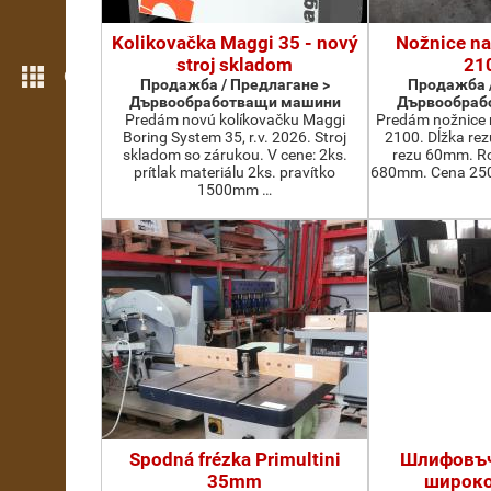
Kolikovačka Maggi 35 - nový
Nožnice na
stroj skladom
21
Още функции
Продажба / Предлагане >
Продажба /
Дървообработващи машини
Дървообраб
Predám novú kolíkovačku Maggi
Predám nožnice 
Boring System 35, r.v. 2026. Stroj
2100. Dĺžka re
skladom so zárukou. V cene: 2ks.
rezu 60mm. Ro
prítlak materiálu 2ks. pravítko
680mm. Cena 2500
1500mm …
Spodná frézka Primultini
Шлифовъч
35mm
широко