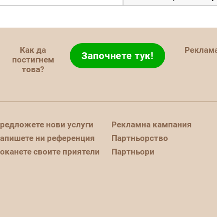
Как да
Реклам
Започнете тук!
постигнем
това?
редложете нови услуги
Рекламна кампания
апишете ни референция
Партньорство
оканете своите приятели
Партньори