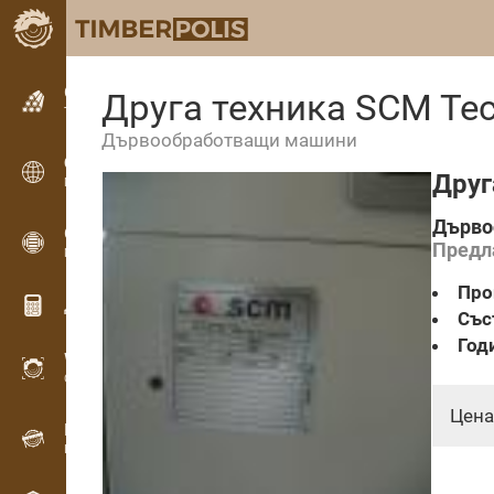
Обявления
Друга техника SCM Tec
Текстови обяви
Дървообработващи машини
Обявления
Друг
Международни обяви
Дърво
OPTI-TIMB
Предл
Модели на рязане
Про
Дървообработващи калкулатори
Със
Год
WoodProfi
Обем на дървесината с ИИ
Цена
Рекордер
Инвентаризация на дървесина на терен