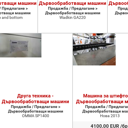
отващи машини
Дървообработващи машини
Дървоо
 Предлагане >
Продажба / Предлагане >
Прод
отващи машини
Дървообработващи машини
Дърво
p and bottom
Wadkin GA220
Друга техника -
Машина за штифто
Дървообработващи машини
Дървообработващи 
Продажба / Предлагане >
Продажба / Предлаган
Дървообработващи машини
Дървообработващи ма
OMMA SP1400
Нова 2013
4100,00 EUR /бр