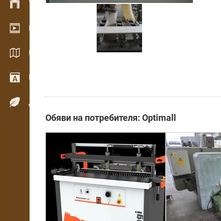
Управление на склад
Видео галерия
Каталози / Брошури
Речник
Дървесни видове
Обяви на потребителя: Optimall