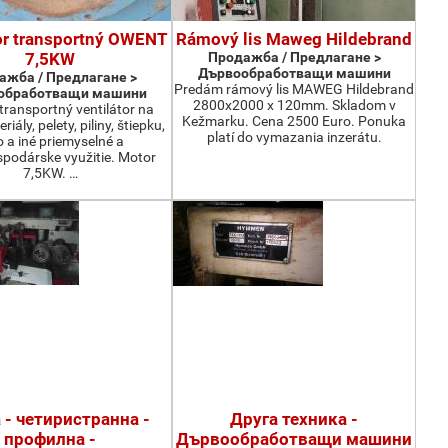
or transportný OWENT
Rámový lis Maweg Hildebrand
7,5KW
Продажба / Предлагане >
Дървообработващи машини
ажба / Предлагане >
Predám rámový lis MAWEG Hildebrand
обработващи машини
2800x2000 x 120mm. Skladom v
ransportný ventilátor na
Kežmarku. Cena 2500 Euro. Ponuka
iály, pelety, piliny, štiepku,
platí do vymazania inzerátu.
o a iné priemyselné a
podárske využitie. Motor
7,5KW. …
 - четиристранна -
Друга техника -
профилна -
Дървообработващи машини