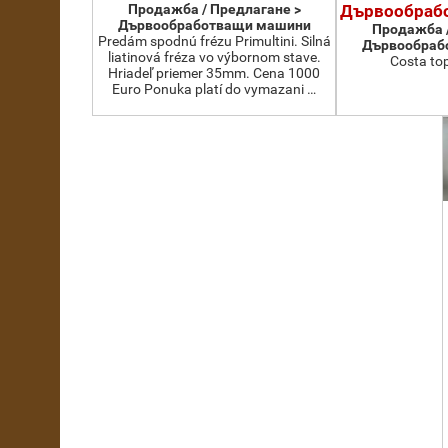
Продажба / Предлагане >
Дървообраб
Дървообработващи машини
Продажба /
Predám spodnú frézu Primultini. Silná
Дървообраб
liatinová fréza vo výbornom stave.
Costa to
Hriadeľ priemer 35mm. Cena 1000
Euro Ponuka platí do vymazani …