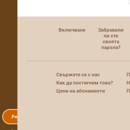
Включване
Забравили
ли сте
своята
парола?
Свържете се с нас
П
Как да постигнем това?
Н
Цени на абонаменти
П
Регистрация