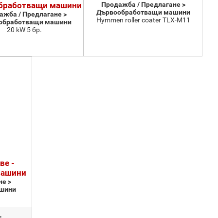
бработващи машини
Продажба / Предлагане >
Дървообработващи машини
ажба / Предлагане >
Hymmen roller coater TLX-M11
обработващи машини
20 kW 5 бр.
ве -
машини
е >
шини
.