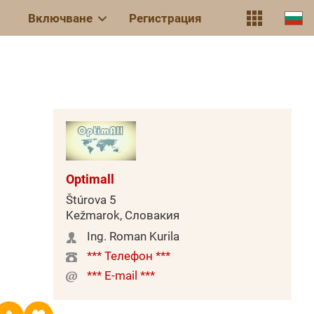
Включване
Регистрация
Optimall
Štúrova 5
Kežmarok, Словакия
Ing. Roman Kurila
*** Телефон ***
*** E-mail ***