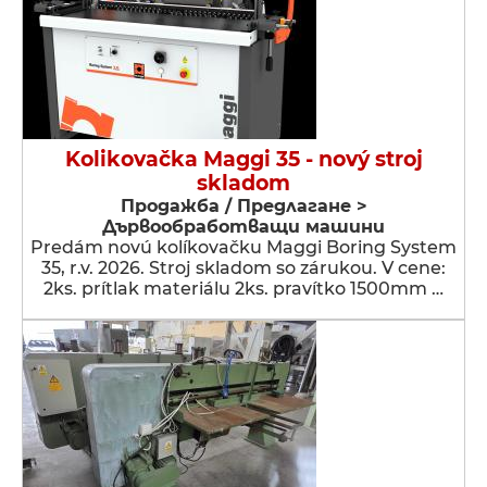
Kolikovačka Maggi 35 - nový stroj
skladom
Продажба / Предлагане >
Дървообработващи машини
Predám novú kolíkovačku Maggi Boring System
35, r.v. 2026. Stroj skladom so zárukou. V cene:
2ks. prítlak materiálu 2ks. pravítko 1500mm …