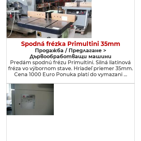
Spodná frézka Primultini 35mm
Продажба / Предлагане >
Дървообработващи машини
Predám spodnú frézu Primultini. Silná liatinová
fréza vo výbornom stave. Hriadeľ priemer 35mm.
Cena 1000 Euro Ponuka platí do vymazani …