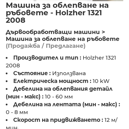
Машина за облепване на
ръбовете - Holzher 1321
2008
Дървообработващи машини >
Машина за облепване на ръбовете
(Продажба / Предлагане)
Производител и тип :
Holzher 1321
2008
Състояние :
Използвана
Електрическа мощност :
10 kW
Дебелина на облепвания детайл
(мин - макс) :
10 - 60 мм
Дебелина на лентата (мин - макс) :
0 - 8 мм
Скорост на придвижването :
12 м/
мин.