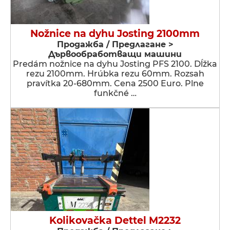
Nožnice na dyhu Josting 2100mm
Продажба / Предлагане >
Дървообработващи машини
Predám nožnice na dyhu Josting PFS 2100. Dĺžka
rezu 2100mm. Hrúbka rezu 60mm. Rozsah
pravítka 20-680mm. Cena 2500 Euro. Plne
funkčné …
Kolikovačka Dettel M2232