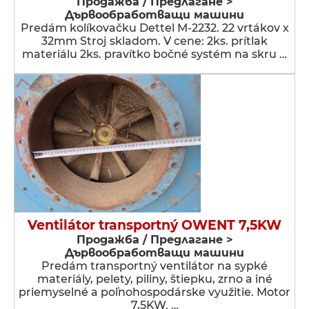
Продажба / Предлагане >
Дървообработващи машини
Predám kolíkovačku Dettel M-2232. 22 vrtákov x
32mm Stroj skladom. V cene: 2ks. prítlak
materiálu 2ks. pravítko bočné systém na skru …
Ventilátor transportný OWENT 7,5KW
Продажба / Предлагане >
Дървообработващи машини
Predám transportný ventilátor na sypké
materiály, pelety, piliny, štiepku, zrno a iné
priemyselné a poľnohospodárske využitie. Motor
7,5KW. …