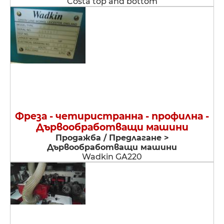
Costa top and bottom
Фреза - четиристранна - профилна -
Дървообработващи машини
Продажба / Предлагане >
Дървообработващи машини
Wadkin GA220