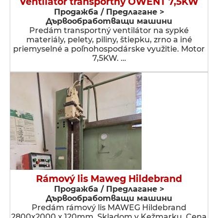
Ventilátor transportný OWENT 7,5KW
Продажба / Предлагане >
Дървообработващи машини
Predám transportný ventilátor na sypké
materiály, pelety, piliny, štiepku, zrno a iné
priemyselné a poľnohospodárske využitie. Motor
7,5KW. …
Rámový lis Maweg Hildebrand
Продажба / Предлагане >
Дървообработващи машини
Predám rámový lis MAWEG Hildebrand
2800x2000 x 120mm. Skladom v Kežmarku. Cena