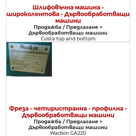
Шлифовъчна машина -
широколентова - Дървообработващи
машини
Продажба / Предлагане >
Дървообработващи машини
Costa top and bottom
Фреза - четиристранна - профилна -
Дървообработващи машини
Продажба / Предлагане >
Дървообработващи машини
Wadkin GA220