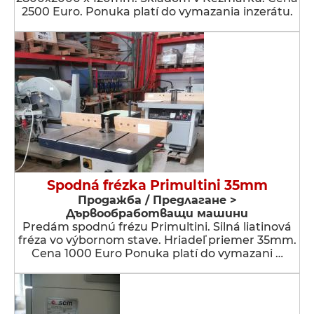
2500 Euro. Ponuka platí do vymazania inzerátu.
Spodná frézka Primultini 35mm
Продажба / Предлагане >
Дървообработващи машини
Predám spodnú frézu Primultini. Silná liatinová
fréza vo výbornom stave. Hriadeľ priemer 35mm.
Cena 1000 Euro Ponuka platí do vymazani …