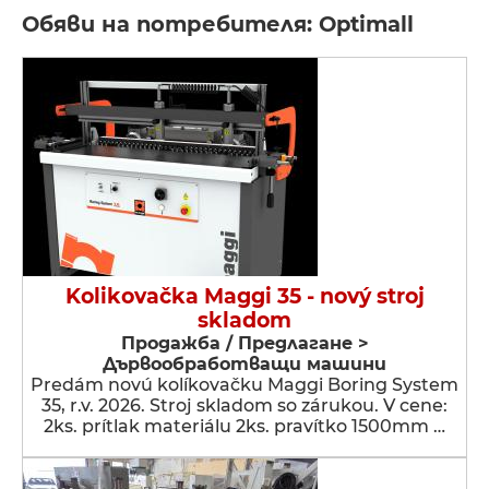
Обяви на потребителя: Optimall
Kolikovačka Maggi 35 - nový stroj
skladom
Продажба / Предлагане >
Дървообработващи машини
Predám novú kolíkovačku Maggi Boring System
35, r.v. 2026. Stroj skladom so zárukou. V cene:
2ks. prítlak materiálu 2ks. pravítko 1500mm …