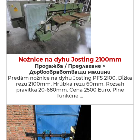
Nožnice na dyhu Josting 2100mm
Продажба / Предлагане >
Дървообработващи машини
Predám nožnice na dyhu Josting PFS 2100. Dĺžka
rezu 2100mm. Hrúbka rezu 60mm. Rozsah
pravítka 20-680mm. Cena 2500 Euro. Plne
funkčné …