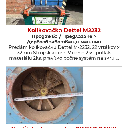
Kolikovačka Dettel M2232
Продажба / Предлагане >
Дървообработващи машини
Predám kolíkovačku Dettel M-2232. 22 vrtákov x
32mm Stroj skladom. V cene: 2ks. prítlak
materiálu 2ks. pravítko bočné systém na skru …