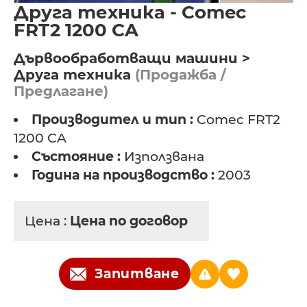
Друга техника - Comec
FRT2 1200 CA
Дървообработващи машини >
Друга техника
(Продажба /
Предлагане)
Производител и тип :
Comec FRT2
1200 CA
Състояние :
Използвана
Година на производство :
2003
Цена :
Цена по договор
Запитване