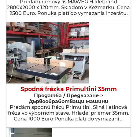
Predám rámový lis MAWEG Hildebrand
2800x2000 x 120mm. Skladom v Kežmarku. Cena
2500 Euro. Ponuka platí do vymazania inzerátu.
Spodná frézka Primultini 35mm
Продажба / Предлагане >
Дървообработващи машини
Predám spodnú frézu Primultini. Silná liatinová
fréza vo výbornom stave. Hriadeľ priemer 35mm.
Cena 1000 Euro Ponuka platí do vymazani …