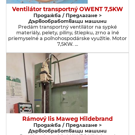
Ventilátor transportný OWENT 7,5KW
Продажба / Предлагане >
Дървообработващи машини
Predám transportný ventilátor na sypké
materiály, pelety, piliny, štiepku, zrno a iné
priemyselné a poľnohospodárske využitie. Motor
7,5KW. …
Rámový lis Maweg Hildebrand
Продажба / Предлагане >
Дървообработващи машини