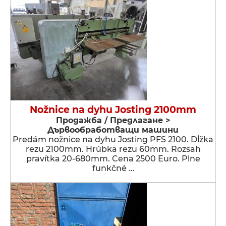
Nožnice na dyhu Josting 2100mm
Продажба / Предлагане >
Дървообработващи машини
Predám nožnice na dyhu Josting PFS 2100. Dĺžka
rezu 2100mm. Hrúbka rezu 60mm. Rozsah
pravítka 20-680mm. Cena 2500 Euro. Plne
funkčné …