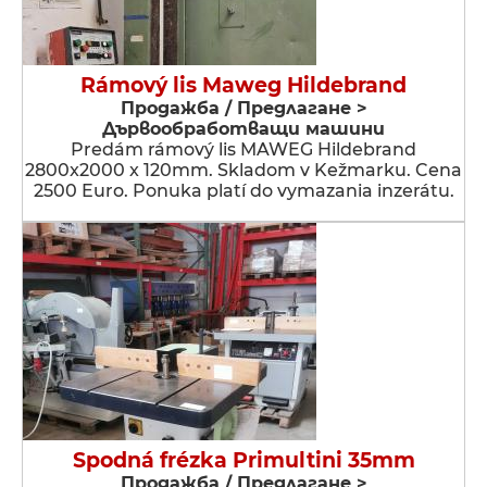
Rámový lis Maweg Hildebrand
Продажба / Предлагане >
Дървообработващи машини
Predám rámový lis MAWEG Hildebrand
2800x2000 x 120mm. Skladom v Kežmarku. Cena
2500 Euro. Ponuka platí do vymazania inzerátu.
Spodná frézka Primultini 35mm
Продажба / Предлагане >