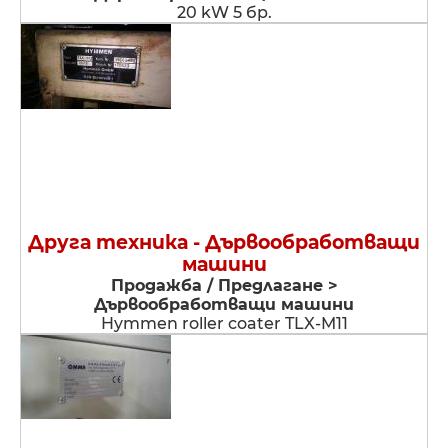
20 kW 5 бр.
Друга техника - Дървообработващи
машини
Продажба / Предлагане >
Дървообработващи машини
Hymmen roller coater TLX-M11