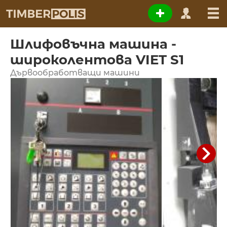
Шлифовъчна машина -
широколентова VIET S1
Дървообработващи машини