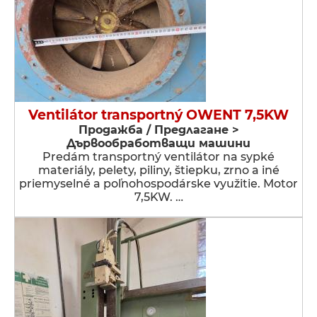
Ventilátor transportný OWENT 7,5KW
Продажба / Предлагане >
Дървообработващи машини
Predám transportný ventilátor na sypké
materiály, pelety, piliny, štiepku, zrno a iné
priemyselné a poľnohospodárske využitie. Motor
7,5KW. …