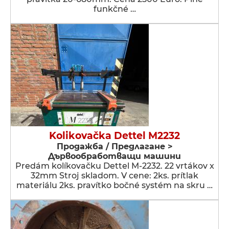
funkčné …
Kolikovačka Dettel M2232
Продажба / Предлагане >
Дървообработващи машини
Predám kolíkovačku Dettel M-2232. 22 vrtákov x
32mm Stroj skladom. V cene: 2ks. prítlak
materiálu 2ks. pravítko bočné systém na skru …