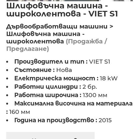
Шлифовъчна машина -
широколентова - VIET S1
Дървообработващи машини >
Шлифовъчна машина -
широколентова
(Продажба /
Предлагане)
Производител и тип :
VIET S1
Състояние :
Нова
Електрическа мощност :
18 kW
Работни цилиндри :
2 бр.
Работна широчина :
1300 мм
Максимална височина на материала
:
160 мм
Година на производство :
2015