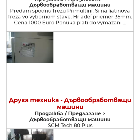
Дървообработващи машини
Predám spodnú frézu Primultini. Silná liatinová
fréza vo výbornom stave. Hriadeľ priemer 35mm.
Cena 1000 Euro Ponuka platí do vymazani …
Друга техника - Дървообработващи
машини
Продажба / Предлагане >
Дървообработващи машини
SCM Tech 80 Plus