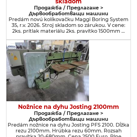
skladom
Продажба / Предлагане >
Дървообработващи машини
Predám novú kolíkovačku Maggi Boring System
35, r.v. 2026. Stroj skladom so zárukou. V cene:
2ks. prítlak materiálu 2ks. pravítko 1500mm …
Nožnice na dyhu Josting 2100mm
Продажба / Предлагане >
Дървообработващи машини
Predám nožnice na dyhu Josting PFS 2100. Dĺžka
rezu 2100mm. Hrúbka rezu 60mm. Rozsah
pravítka 20-680mm. Cena 2500 Euro. Plne