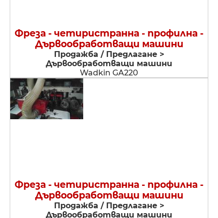
Фреза - четиристранна - профилна -
Дървообработващи машини
Продажба / Предлагане >
Дървообработващи машини
Wadkin GA220
Фреза - четиристранна - профилна -
Дървообработващи машини
Продажба / Предлагане >
Дървообработващи машини