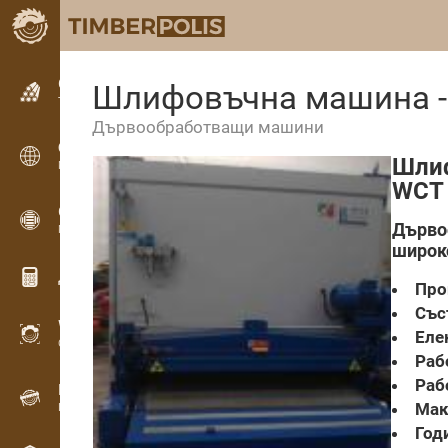
Обявления
Шлифовъчна машина -
Текстови обяви
Дървообработващи машини
Обявления
Шлиф
Международни обяви
WCT
OPTI-TIMB
Дърво
Модели на рязане
широк
Дървообработващи калкулатори
Про
Със
WoodProfi
Еле
Обем на дървесината с ИИ
Раб
Раб
Рекордер
Мак
Инвентаризация на дървесина на терен
Год