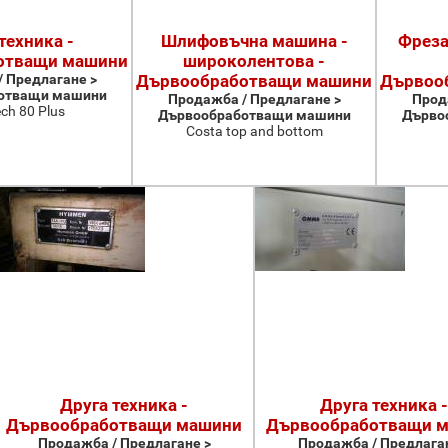
техника -
Шлифовъчна машина -
Фреза
отващи машини
широколентова -
 Предлагане >
Дървообработващи машини
Дървоо
отващи машини
Продажба / Предлагане >
Прод
ch 80 Plus
Дървообработващи машини
Дърво
Costa top and bottom
Друга техника -
Друга техника -
Дървообработващи машини
Дървообработващи 
Продажба / Предлагане >
Продажба / Предлаган