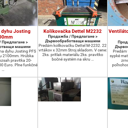
 dyhu Josting
Kolikovačka Dettel M2232
Ventilát
00mm
Продажба / Предлагане >
Дървообработващи машини
 Предлагане >
Прод
Predám kolíkovačku Dettel M-2232. 22
отващи машини
Дърво
vrtákov x 32mm Stroj skladom. V cene:
na dyhu Josting PFS
Predám t
2ks. prítlak materiálu 2ks. pravítko
zu 2100mm. Hrúbka
sypké mater
bočné systém na skru …
zsah pravítka 20-
zrn
 Euro. Plne funkčné
poľnohos
…