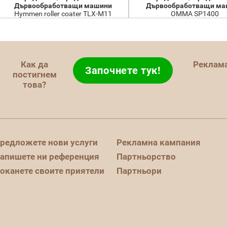
Дървообработващи машини
Дървообработващи ма
Hymmen roller coater TLX-M11
OMMA SP1400
Как да
Реклам
Започнете тук!
постигнем
това?
редложете нови услуги
Рекламна кампания
апишете ни референция
Партньорство
оканете своите приятели
Партньори