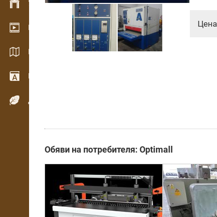
Управление на склад
Цена
Видео галерия
Каталози / Брошури
Речник
Дървесни видове
Обяви на потребителя: Optimall