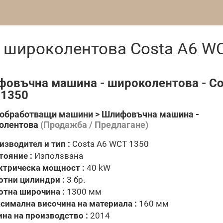
 широколентова Costa A6 W
овъчна машина - широколентова - Co
 1350
обработващи машини > Шлифовъчна машина -
олентова
(Продажба / Предлагане)
изводител и тип :
Costa A6 WCT 1350
тояние :
Използвана
ктрическа мощност :
40 kW
отни цилиндри :
3 бр.
отна широчина :
1300 мм
симална височина на материала :
160 мм
ина на производство :
2014