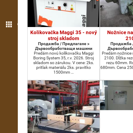
Още функции
Kolikovačka Maggi 35 - nový
Nožnice na
stroj skladom
21
Продажба / Предлагане >
Продажба /
Дървообработващи машини
Дървообраб
Predám novú kolíkovačku Maggi
Predám nožnice 
Boring System 35, r.v. 2026. Stroj
2100. Dĺžka re
skladom so zárukou. V cene: 2ks.
rezu 60mm. Ro
prítlak materiálu 2ks. pravítko
680mm. Cena 2500
1500mm …