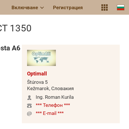
Включване
Регистрация
CT 1350
sta A6
Optimall
Štúrova 5
Kežmarok, Словакия
Ing. Roman Kurila
*** Телефон ***
*** E-mail ***