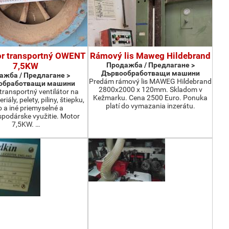
or transportný OWENT
Rámový lis Maweg Hildebrand
7,5KW
Продажба / Предлагане >
Дървообработващи машини
ажба / Предлагане >
Predám rámový lis MAWEG Hildebrand
обработващи машини
2800x2000 x 120mm. Skladom v
ransportný ventilátor na
Kežmarku. Cena 2500 Euro. Ponuka
iály, pelety, piliny, štiepku,
platí do vymazania inzerátu.
o a iné priemyselné a
podárske využitie. Motor
7,5KW. …