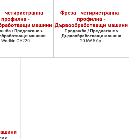
 - четиристранна -
Фреза - четиристранна -
профилна -
профилна -
бработващи машини
Дървообработващи машини
ажба / Предлагане >
Продажба / Предлагане >
обработващи машини
Дървообработващи машини
Wadkin GA220
20 kW 5 бр.
машини
е >