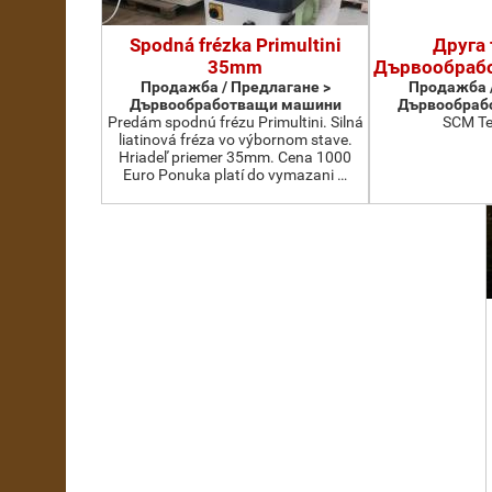
Spodná frézka Primultini
Друга 
35mm
Дървообраб
Продажба / Предлагане >
Продажба /
Дървообработващи машини
Дървообраб
Predám spodnú frézu Primultini. Silná
SCM Te
liatinová fréza vo výbornom stave.
Hriadeľ priemer 35mm. Cena 1000
Euro Ponuka platí do vymazani …