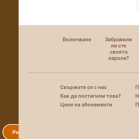
Включване
Забравили
ли сте
своята
парола?
Свържете се с нас
П
Как да постигнем това?
Н
Цени на абонаменти
П
Регистрация