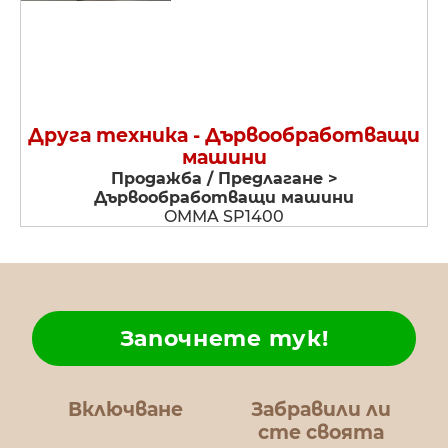
Друга техника - Дървообработващи
машини
Продажба / Предлагане >
Дървообработващи машини
OMMA SP1400
Започнете тук!
Включване
Забравили ли
сте своята