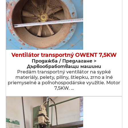
Ventilátor transportný OWENT 7,5KW
Продажба / Предлагане >
Дървообработващи машини
Predám transportný ventilátor na sypké
materiály, pelety, piliny, štiepku, zrno a iné
priemyselné a poľnohospodárske využitie. Motor
7,5KW. …