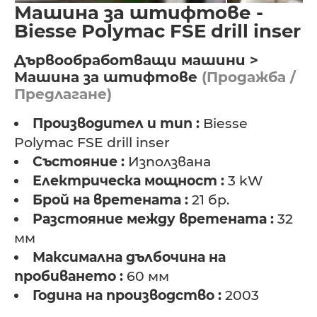
Машина за штифтове -
Biesse Polymac FSE drill inser
Дървообработващи машини >
Машина за штифтове
(Продажба /
Предлагане)
Производител и тип :
Biesse
Polymac FSE drill inser
Състояние :
Използвана
Електрическа мощност :
3 kW
Брой на вретената :
21 бр.
Разстояние между вретената :
32
мм
Максимална дълбочина на
пробиването :
60 мм
Година на производство :
2003