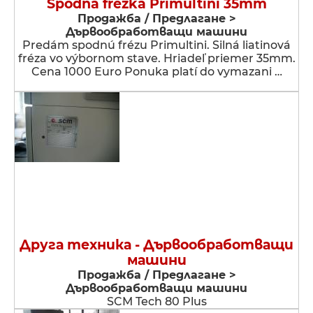
Spodná frézka Primultini 35mm
Продажба / Предлагане >
Дървообработващи машини
Predám spodnú frézu Primultini. Silná liatinová
fréza vo výbornom stave. Hriadeľ priemer 35mm.
Cena 1000 Euro Ponuka platí do vymazani …
Друга техника - Дървообработващи
машини
Продажба / Предлагане >
Дървообработващи машини
SCM Tech 80 Plus