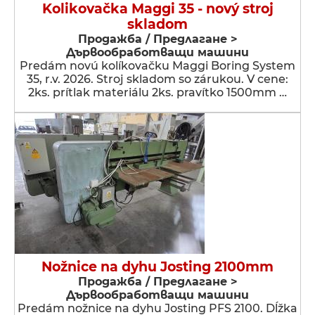
Kolikovačka Maggi 35 - nový stroj
skladom
Продажба / Предлагане >
Дървообработващи машини
Predám novú kolíkovačku Maggi Boring System
35, r.v. 2026. Stroj skladom so zárukou. V cene:
2ks. prítlak materiálu 2ks. pravítko 1500mm …
Nožnice na dyhu Josting 2100mm
Продажба / Предлагане >
Дървообработващи машини
Predám nožnice na dyhu Josting PFS 2100. Dĺžka