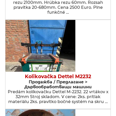
rezu 2100mm. Hrúbka rezu 60mm. Rozsah
pravítka 20-680mm. Cena 2500 Euro. Plne
funkčné …
Kolikovačka Dettel M2232
Продажба / Предлагане >
Дървообработващи машини
Predám kolíkovačku Dettel M-2232. 22 vrtákov x
32mm Stroj skladom. V cene: 2ks. prítlak
materiálu 2ks. pravítko bočné systém na skru …