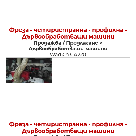
Фреза - четиристранна - профилна -
Дървообработващи машини
Продажба / Предлагане >
Дървообработващи машини
Wadkin GA220
Фреза - четиристранна - профилна -
Дървообработващи машини