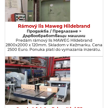
Rámový lis Maweg Hildebrand
Продажба / Предлагане >
Дървообработващи машини
Predám rámový lis MAWEG Hildebrand
2800x2000 x 120mm. Skladom v Kežmarku. Cena
2500 Euro. Ponuka platí do vymazania inzerátu.