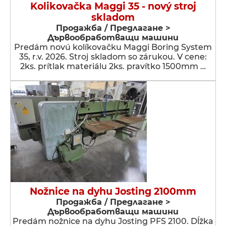
Kolikovačka Maggi 35 - nový stroj
skladom
Продажба / Предлагане >
Дървообработващи машини
Predám novú kolíkovačku Maggi Boring System
35, r.v. 2026. Stroj skladom so zárukou. V cene:
2ks. prítlak materiálu 2ks. pravítko 1500mm …
Nožnice na dyhu Josting 2100mm
Продажба / Предлагане >
Дървообработващи машини
Predám nožnice na dyhu Josting PFS 2100. Dĺžka