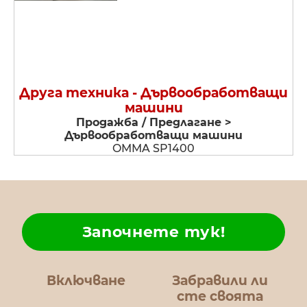
Друга техника - Дървообработващи
машини
Продажба / Предлагане >
Дървообработващи машини
OMMA SP1400
Започнете тук!
Включване
Забравили ли
сте своята