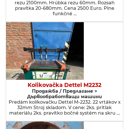
rezu 2100mm. Hrúbka rezu 60mm. Rozsah
pravítka 20-680mm. Cena 2500 Euro. Plne
funkčné …
Kolikovačka Dettel M2232
Продажба / Предлагане >
Дървообработващи машини
Predám kolíkovačku Dettel M-2232. 22 vrtákov x
32mm Stroj skladom. V cene: 2ks. prítlak
materiálu 2ks. pravítko bočné systém na skru …