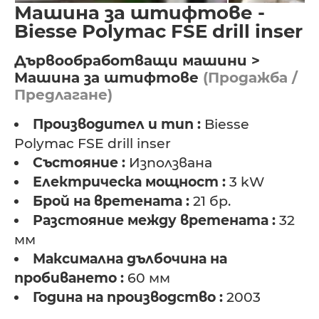
Машина за штифтове -
Biesse Polymac FSE drill inser
Дървообработващи машини >
Машина за штифтове
(Продажба /
Предлагане)
Производител и тип :
Biesse
Polymac FSE drill inser
Състояние :
Използвана
Електрическа мощност :
3 kW
Брой на вретената :
21 бр.
Разстояние между вретената :
32
мм
Максимална дълбочина на
пробиването :
60 мм
Година на производство :
2003