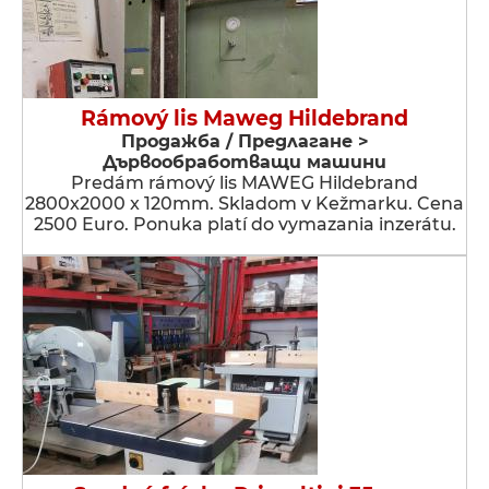
Rámový lis Maweg Hildebrand
Продажба / Предлагане >
Дървообработващи машини
Predám rámový lis MAWEG Hildebrand
2800x2000 x 120mm. Skladom v Kežmarku. Cena
2500 Euro. Ponuka platí do vymazania inzerátu.