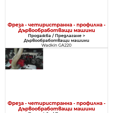
Фреза - четиристранна - профилна -
Дървообработващи машини
Продажба / Предлагане >
Дървообработващи машини
Wadkin GA220
Фреза - четиристранна - профилна -
Дървообработващи машини