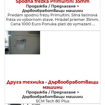
Spodná frézka Primultini 35mm
Продажба / Предлагане >
Дървообработващи машини
Predám spodnú frézu Primultini. Silná liatinová
fréza vo výbornom stave. Hriadeľ priemer 35mm.
Cena 1000 Euro Ponuka platí do vymazani …
Друга техника - Дървообработващи
машини
Продажба / Предлагане >
Дървообработващи машини
SCM Tech 80 Plus