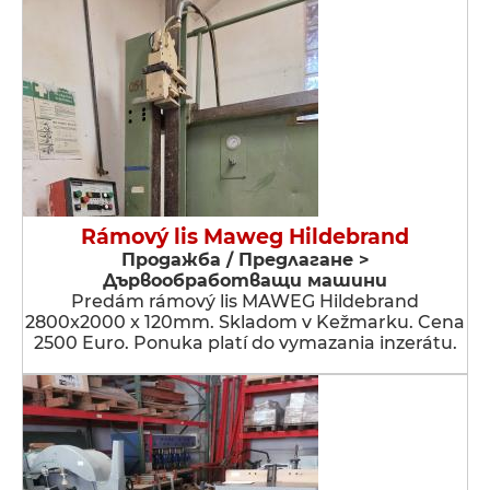
Rámový lis Maweg Hildebrand
Продажба / Предлагане >
Дървообработващи машини
Predám rámový lis MAWEG Hildebrand
2800x2000 x 120mm. Skladom v Kežmarku. Cena
2500 Euro. Ponuka platí do vymazania inzerátu.