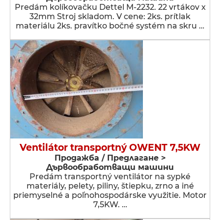
Predám kolíkovačku Dettel M-2232. 22 vrtákov x
32mm Stroj skladom. V cene: 2ks. prítlak
materiálu 2ks. pravítko bočné systém na skru …
Ventilátor transportný OWENT 7,5KW
Продажба / Предлагане >
Дървообработващи машини
Predám transportný ventilátor na sypké
materiály, pelety, piliny, štiepku, zrno a iné
priemyselné a poľnohospodárske využitie. Motor
7,5KW. …