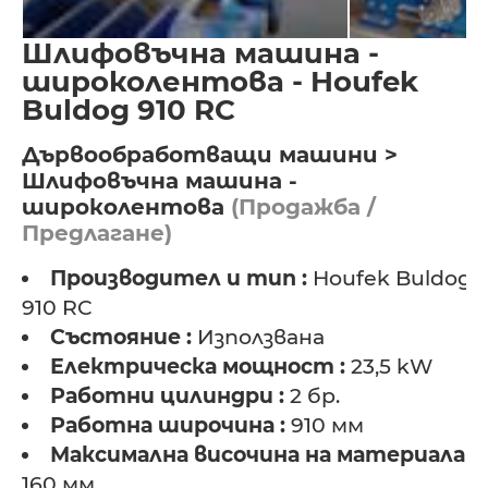
Шлифовъчна машина -
широколентова - Houfek
Buldog 910 RC
Дървообработващи машини >
Шлифовъчна машина -
широколентова
(Продажба /
Предлагане)
Производител и тип :
Houfek Buldog
910 RC
Състояние :
Използвана
Електрическа мощност :
23,5 kW
Работни цилиндри :
2 бр.
Работна широчина :
910 мм
Максимална височина на материала :
160 мм