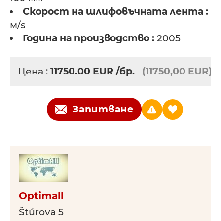
Скорост на шлифовъчната лента :
1
м/s
Година на производство :
2005
Цена :
11750.00
EUR
/бр.
(11750,00 EUR)
Запитване
Optimall
Štúrova 5