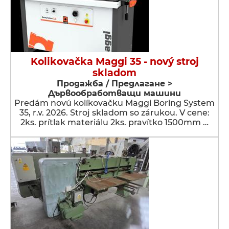
Kolikovačka Maggi 35 - nový stroj
skladom
Продажба / Предлагане >
Дървообработващи машини
Predám novú kolíkovačku Maggi Boring System
35, r.v. 2026. Stroj skladom so zárukou. V cene:
2ks. prítlak materiálu 2ks. pravítko 1500mm …