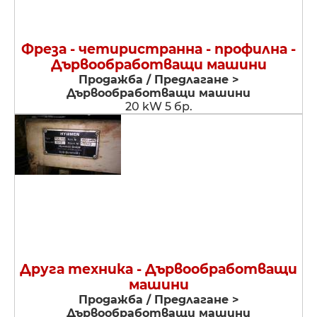
Фреза - четиристранна - профилна -
Дървообработващи машини
Продажба / Предлагане >
Дървообработващи машини
20 kW 5 бр.
Друга техника - Дървообработващи
машини
Продажба / Предлагане >
Дървообработващи машини