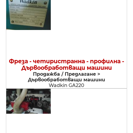
Фреза - четиристранна - профилна -
Дървообработващи машини
Продажба / Предлагане >
Дървообработващи машини
Wadkin GA220