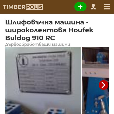
Шлифовъчна машина -
широколентова Houfek
Buldog 910 RC
Дървообработващи машини