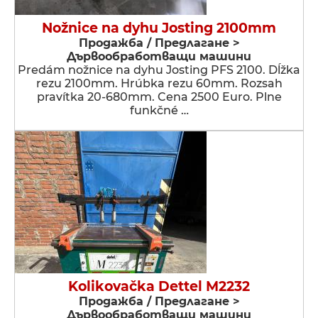
Nožnice na dyhu Josting 2100mm
Продажба / Предлагане >
Дървообработващи машини
Predám nožnice na dyhu Josting PFS 2100. Dĺžka
rezu 2100mm. Hrúbka rezu 60mm. Rozsah
pravítka 20-680mm. Cena 2500 Euro. Plne
funkčné …
Kolikovačka Dettel M2232
Продажба / Предлагане >
Дървообработващи машини