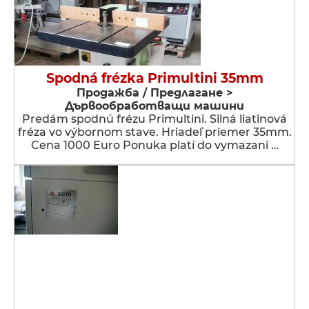
Spodná frézka Primultini 35mm
Продажба / Предлагане >
Дървообработващи машини
Predám spodnú frézu Primultini. Silná liatinová
fréza vo výbornom stave. Hriadeľ priemer 35mm.
Cena 1000 Euro Ponuka platí do vymazani …