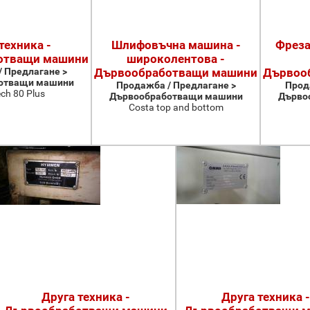
техника -
Шлифовъчна машина -
Фреза
отващи машини
широколентова -
 Предлагане >
Дървообработващи машини
Дървоо
отващи машини
Продажба / Предлагане >
Прод
ch 80 Plus
Дървообработващи машини
Дърво
Costa top and bottom
Друга техника -
Друга техника -