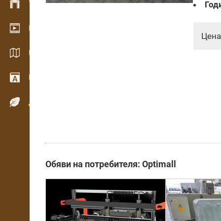
Управление на склад
Год
Видео галерия
Цена
Каталози / Брошури
Речник
Дървесни видове
Обяви на потребителя: Optimall