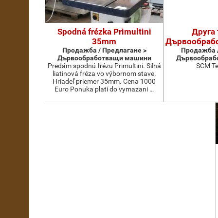
Spodná frézka Primultini
Друга 
35mm
Дървообраб
Продажба / Предлагане >
Продажба /
Дървообработващи машини
Дървообраб
Predám spodnú frézu Primultini. Silná
SCM Te
liatinová fréza vo výbornom stave.
Hriadeľ priemer 35mm. Cena 1000
Euro Ponuka platí do vymazani …