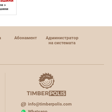
машини
е >
шини
а
Абонамент
Администратор
на системата
info@timberpolis.com
Whatsapp