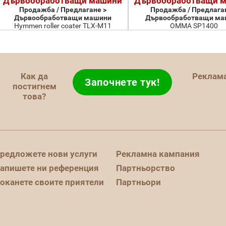
Дървообработващи машини
Дървообработващи 
Продажба / Предлагане >
Продажба / Предлаган
Дървообработващи машини
Дървообработващи ма
Hymmen roller coater TLX-M11
OMMA SP1400
Как да
Реклам
Започнете тук!
постигнем
това?
редложете нови услуги
Рекламна кампания
апишете ни референция
Партньорство
оканете своите приятели
Партньори