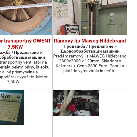
or transportný OWENT
Rámový lis Maweg Hildebrand
7,5KW
Продажба / Предлагане >
Дървообработващи машини
ажба / Предлагане >
Predám rámový lis MAWEG Hildebrand
обработващи машини
2800x2000 x 120mm. Skladom v
ransportný ventilátor na
Kežmarku. Cena 2500 Euro. Ponuka
iály, pelety, piliny, štiepku,
platí do vymazania inzerátu.
o a iné priemyselné a
podárske využitie. Motor
7,5KW. …