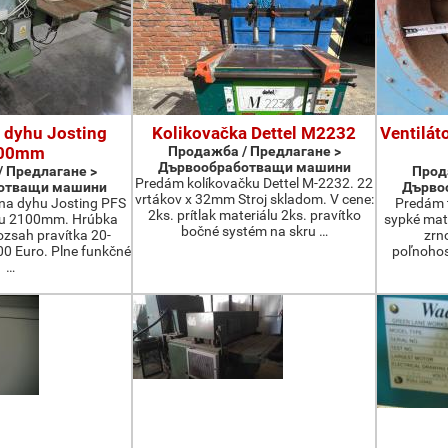
 dyhu Josting
Kolikovačka Dettel M2232
Ventilát
00mm
Продажба / Предлагане >
Дървообработващи машини
 Предлагане >
Прод
Predám kolíkovačku Dettel M-2232. 22
отващи машини
Дърво
vrtákov x 32mm Stroj skladom. V cene:
na dyhu Josting PFS
Predám t
2ks. prítlak materiálu 2ks. pravítko
zu 2100mm. Hrúbka
sypké mater
bočné systém na skru …
zsah pravítka 20-
zrn
 Euro. Plne funkčné
poľnohos
…