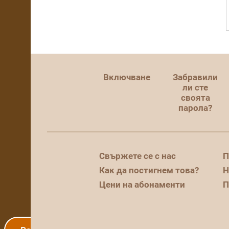
Включване
Забравили
ли сте
своята
парола?
Свържете се с нас
П
Как да постигнем това?
Н
Цени на абонаменти
П