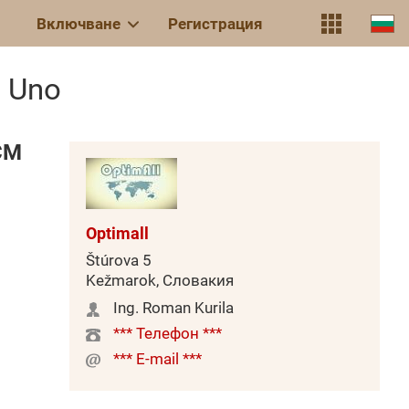
Включване
Регистрация
 Uno
CM
Optimall
Štúrova 5
Kežmarok, Словакия
Ing. Roman Kurila
*** Телефон ***
*** E-mail ***