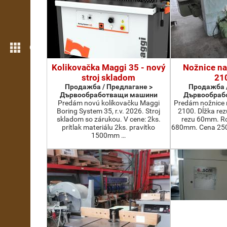
Още функции
Kolikovačka Maggi 35 - nový
Nožnice na
stroj skladom
21
Продажба / Предлагане >
Продажба /
Дървообработващи машини
Дървообраб
Predám novú kolíkovačku Maggi
Predám nožnice 
Boring System 35, r.v. 2026. Stroj
2100. Dĺžka re
skladom so zárukou. V cene: 2ks.
rezu 60mm. Ro
prítlak materiálu 2ks. pravítko
680mm. Cena 2500
1500mm …