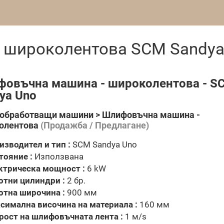
 широколентова SCM Sandya
овъчна машина - широколентова - S
ya Uno
обработващи машини > Шлифовъчна машина -
олентова
(Продажба / Предлагане)
изводител и тип :
SCM Sandya Uno
тояние :
Използвана
ктрическа мощност :
6 kW
отни цилиндри :
2 бр.
отна широчина :
900 мм
симална височина на материала :
160 мм
рост на шлифовъчната лента :
1 м/s