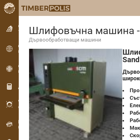
Обявления
Шлифовъчна машина -
Текстови обяви
Дървообработващи машини
Обявления
Шлиф
Международни обяви
Sand
OPTI-TIMB
Дърво
Модели на рязане
широк
Дървообработващи калкулатори
Про
Със
WoodProfi
Еле
Обем на дървесината с ИИ
Раб
Раб
Рекордер
Мак
Инвентаризация на дървесина на терен
Ско