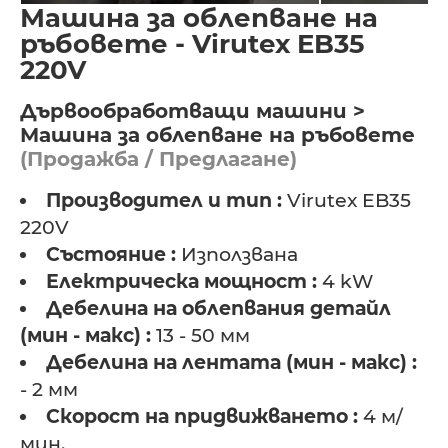
Машина за облепване на
ръбовете - Virutex EB35
220V
Дървообработващи машини >
Машина за облепване на ръбовете
(Продажба / Предлагане)
Производител и тип :
Virutex EB35
220V
Състояние :
Използвана
Електрическа мощност :
4 kW
Дебелина на облепвания детайл
(мин - макс) :
13 - 50 мм
Дебелина на лентата (мин - макс) :
- 2 мм
Скорост на придвижването :
4 м/
мин.