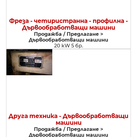
Фреза - четиристранна - профилна -
Дървообработващи машини
Продажба / Предлагане >
Дървообработващи машини
20 kW 5 бр.
Друга техника - Дървообработващи
машини
Продажба / Предлагане >
Дървообработващи машини