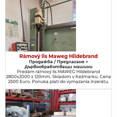
Rámový lis Maweg Hildebrand
Продажба / Предлагане >
Дървообработващи машини
Predám rámový lis MAWEG Hildebrand
2800x2000 x 120mm. Skladom v Kežmarku. Cena
2500 Euro. Ponuka platí do vymazania inzerátu.