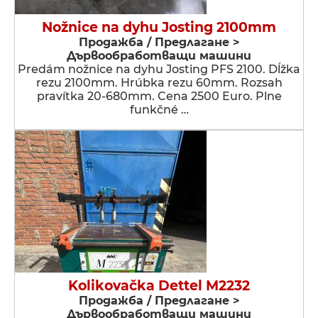
Nožnice na dyhu Josting 2100mm
Продажба / Предлагане >
Дървообработващи машини
Predám nožnice na dyhu Josting PFS 2100. Dĺžka
rezu 2100mm. Hrúbka rezu 60mm. Rozsah
pravítka 20-680mm. Cena 2500 Euro. Plne
funkčné …
Kolikovačka Dettel M2232
Продажба / Предлагане >
Дървообработващи машини