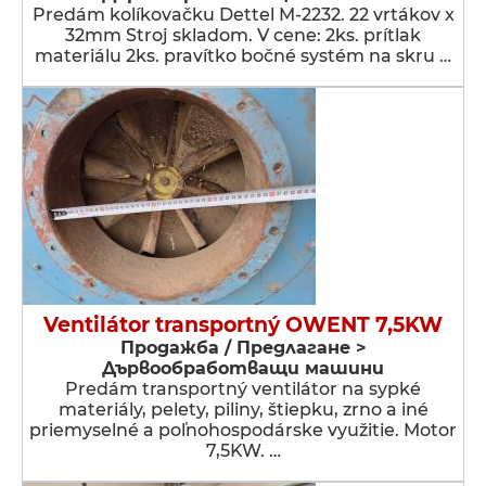
Predám kolíkovačku Dettel M-2232. 22 vrtákov x
32mm Stroj skladom. V cene: 2ks. prítlak
materiálu 2ks. pravítko bočné systém na skru …
Ventilátor transportný OWENT 7,5KW
Продажба / Предлагане >
Дървообработващи машини
Predám transportný ventilátor na sypké
materiály, pelety, piliny, štiepku, zrno a iné
priemyselné a poľnohospodárske využitie. Motor
7,5KW. …