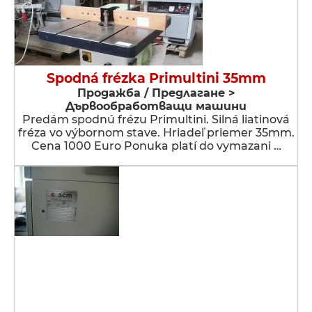
Spodná frézka Primultini 35mm
Продажба / Предлагане >
Дървообработващи машини
Predám spodnú frézu Primultini. Silná liatinová
fréza vo výbornom stave. Hriadeľ priemer 35mm.
Cena 1000 Euro Ponuka platí do vymazani …