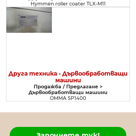
Hymmen roller coater TLX-M11
Друга техника - Дървообработващи
машини
Продажба / Предлагане >
Дървообработващи машини
OMMA SP1400
Започнете тук!