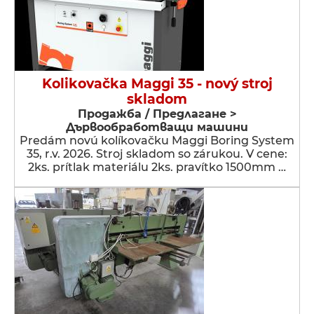
Kolikovačka Maggi 35 - nový stroj
skladom
Продажба / Предлагане >
Дървообработващи машини
Predám novú kolíkovačku Maggi Boring System
35, r.v. 2026. Stroj skladom so zárukou. V cene:
2ks. prítlak materiálu 2ks. pravítko 1500mm …