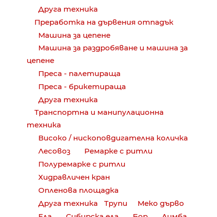
Друга техника
Преработка на дървения отпадък
Машина за цепене
Машина за раздробяване и машина за
цепене
Преса - палетираща
Преса - брикетираща
Друга техника
Транспортна и манипулационна
техника
Високо / нископовдигателна количка
Лесовоз
Ремарке с ритли
Полуремарке с ритли
Хидравличен кран
Опленова площадка
Друга техника
Трупи
Меко дърво
Ела
Сибирска ела
Бор
Лимба