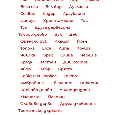
Бяла ела
Бял бор
Дугласка
Секвоя
Кедър
Араукария
Ципрус
Криптомерия
Тис
Туя
Друга дървесина
Твърдо дърво
Бук
Дъб
Френски дъб
Акация
Ясен
Топола
Елха
Липа
Круша
Ябълка
Орех
Слива
Череша
Бреза
Кестен
Див кестен
Явор
Габър
Бряст
Кавказски каркас
Върба
Амбровник
Евкалипт
Никория
Корково дърво
Лилиодендрон
Магнолия
Платан
Оливово дърво
Друга дървесина
Тропически дървета