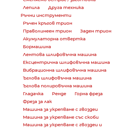
Лепила
Друга техника
Ръчни инструменти
Ръчен кръгов трион
Праволинеен трион
Заден трион
Акумулаторна отвертка
Бормашина
Лентова шлифовъчна машина
Ексцентрична шлифовъчна машина
Вибрационна шлифовъчна машина
Ъглова шлифовъчна машина
Ъглова полировъчна машина
Гладачка
Ренде
Горна фреза
Фреза за лак
Машина за укрепване с гвоздеи
Машина за укрепване със скоби
Машина за укрепване с гвоздеи и