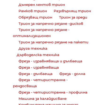
Дънерен лентов трион
Рамков трион
Разхвърлящ трион
Обрязващ трион
Трион за греди
Трион за напречно рязане -дисков
Трион за напречно рязане -
оптимализационен
Трион за напречно рязане на пакети
Друга техника
Дърводелска техника
Фреза - изравняваща и дълбаеща
Фреза - изравняваща
Фреза - дълбаеща
Фреза - долна
Фреза - четиристранна -
рендосваща
Фреза - четиристранна - профилна
Машина за калайдисване
Комбинирана машина за много