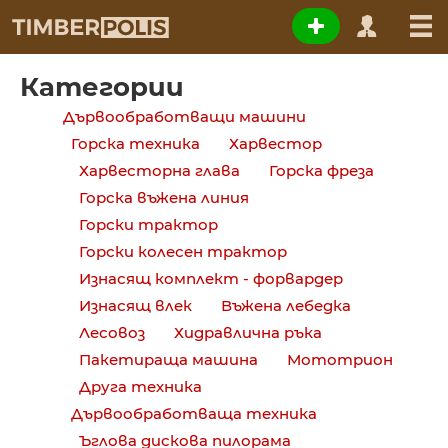
Категории
Дървообработващи машини
Горска техника
Харвестор
Харвесторна глава
Горска фреза
Горска въжена линия
Горски трактор
Горски колесен трактор
Изнасящ комплект - форвардер
Изнасящ влек
Въжена лебедка
Лесовоз
Хидравлична ръка
Пакетираща машина
Мототрион
Друга техника
Дървообработваща техника
Ъглова дискова пилорама