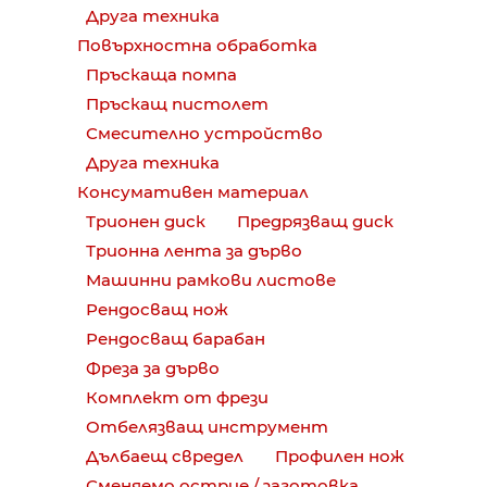
Друга техника
Повърхностна обработка
Пръскаща помпа
Пръскащ пистолет
Смесително устройство
Друга техника
Консумативен материал
Трионен диск
Предрязващ диск
Трионна лента за дърво
Машинни рамкови листове
Рендосващ нож
Рендосващ барабан
Фреза за дърво
Комплект от фрези
Отбелязващ инструмент
Дълбаещ свредел
Профилен нож
Сменяемо острие / заготовка