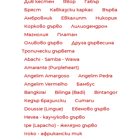
Див кестен
Явор
Габър
Бряст
Кавказски каркас
Върба
Амбровник
Евкалипт
Никория
Корково дърво
Лилиодендрон
Магнолия
Платан
Оливово дърво
Друга дървесина
Тропически дървета
Abachi - Samba - Wawa
Amarante (Purpleheart)
Angelim Amargoso
Angelim Pedra
Angelim Vermelho
Бамбус
Bangkirai
Bilinga (Badi)
Bintangor
Кедър бразилски
Cumaru
Doussie (Lingue)
Ебеново дърво
Hevea - каучуково дърво
Ipe (Lapacho) - желязно дърво
Iroko - африкански тик