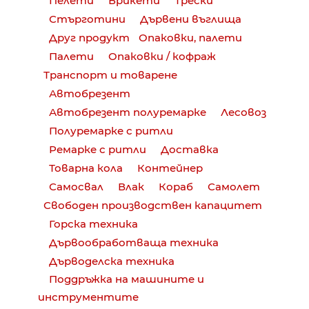
Пелети
Брикети
Трески
Стърготини
Дървени въглища
Друг продукт
Опаковки, палети
Палети
Опаковки / кофраж
Транспорт и товарене
Автобрезент
Автобрезент полуремарке
Лесовоз
Полуремарке с ритли
Ремарке с ритли
Доставка
Товарна кола
Контейнер
Самосвал
Влак
Кораб
Самолет
Свободен производствен капацитет
Горска техника
Дървообработваща техника
Дърводелска техника
Поддръжка на машините и
инструментите