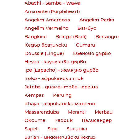
Abachi - Samba - Wawa
Amarante (Purpleheart)
Angelim Amargoso
Angelim Pedra
Angelim Vermelho
Бамбус
Bangkirai
Bilinga (Badi)
Bintangor
Кедър бразилски
Cumaru
Doussie (Lingue)
Ебеново дърво
Hevea - каучуково дърво
Ipe (Lapacho) - желязно дърво
Iroko - африкански тик
Jatoba - диамантова череша
Kempas
Keruing
Khaya - африкански махагон
Massaranduba
Meranti
Merbau
Okoume
Padouk
Палисандер
Sapeli
Sipo
Sucupira
Surian - индонезийски кедър