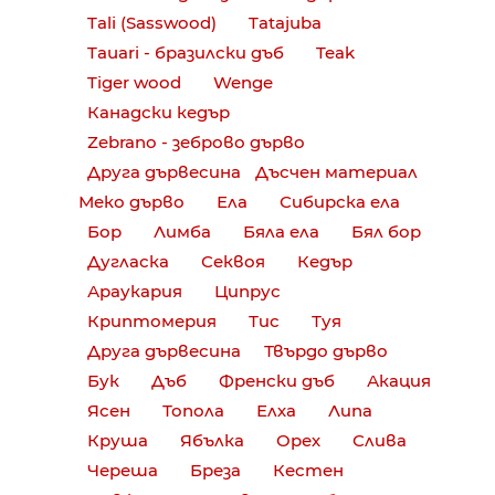
Tali (Sasswood)
Tatajuba
Tauari - бразилски дъб
Teak
Tiger wood
Wenge
Канадски кедър
Zebrano - зеброво дърво
Друга дървесина
Дъсчен материал
Меко дърво
Ела
Сибирска ела
Бор
Лимба
Бяла ела
Бял бор
Дугласка
Секвоя
Кедър
Араукария
Ципрус
Криптомерия
Тис
Туя
Друга дървесина
Твърдо дърво
Бук
Дъб
Френски дъб
Акация
Ясен
Топола
Елха
Липа
Круша
Ябълка
Орех
Слива
Череша
Бреза
Кестен