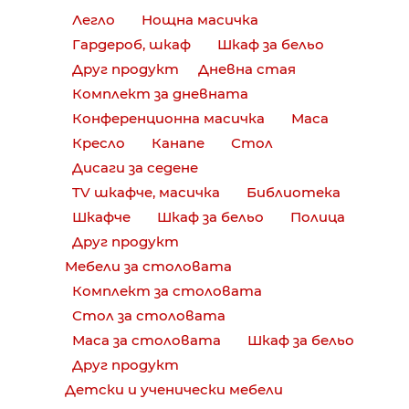
Легло
Нощна масичка
Гардероб, шкаф
Шкаф за бельо
Друг продукт
Дневна стая
Комплект за дневната
Конференционна масичка
Маса
Кресло
Канапе
Стол
Дисаги за седене
TV шкафче, масичка
Библиотека
Шкафче
Шкаф за бельо
Полица
Друг продукт
Мебели за столовата
Комплект за столовата
Стол за столовата
Маса за столовата
Шкаф за бельо
Друг продукт
Детски и ученически мебели