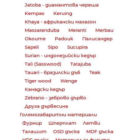
Jatoba - диамантова череша
Kempas
Keruing
Khaya - африкански махагон
Massaranduba
Meranti
Merbau
Okoume
Padouk
Палисандер
Sapeli
Sipo
Sucupira
Surian - индонезийски кедър
Tali (Sasswood)
Tatajuba
Tauari - бразилски дъб
Teak
Tiger wood
Wenge
Канадски кедър
Zebrano - зеброво дърво
Друга дървесина
Голямогабаритни материали
Фурнир
Шперплат
Летви
Талашит
OSD дъска
MDF дъска
HDF дъска
Материал за фугите