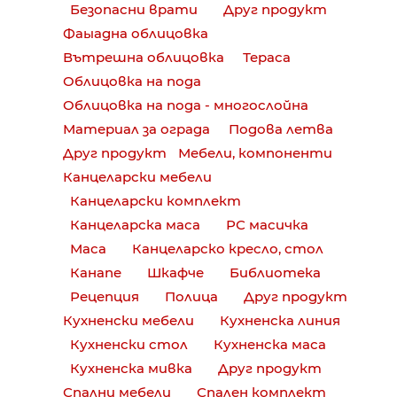
Безопасни врати
Друг продукт
Фаыадна облицовка
Вътрешна облицовка
Тераса
Облицовка на пода
Облицовка на пода - многослойна
Материал за ограда
Подова летва
Друг продукт
Мебели, компоненти
Канцеларски мебели
Канцеларски комплект
Канцеларска маса
РС масичка
Маса
Канцеларско кресло, стол
Канапе
Шкафче
Библиотека
Рецепция
Полица
Друг продукт
Кухненски мебели
Кухненска линия
Кухненски стол
Кухненска маса
Кухненска мивка
Друг продукт
Спални мебели
Спален комплект