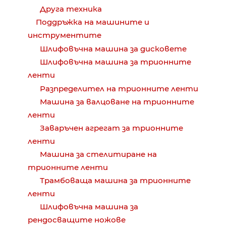
Друга техника
Поддръжка на машините и
инструментите
Шлифовъчна машина за дисковете
Шлифовъчна машина за трионните
ленти
Разпределител на трионните ленти
Машина за валцоване на трионните
ленти
Заваръчен агрегат за трионните
ленти
Машина за стелитиране на
трионните ленти
Трамбоваща машина за трионните
ленти
Шлифовъчна машина за
рендосващите ножове