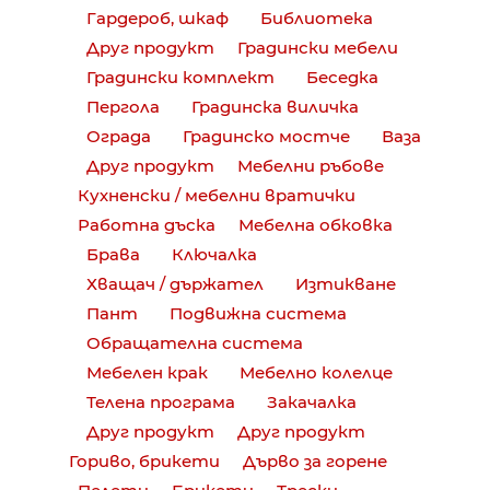
Гардероб, шкаф
Библиотека
Друг продукт
Градински мебели
Градински комплект
Беседка
Пергола
Градинска виличка
Ограда
Градинско мостче
Ваза
Друг продукт
Мебелни ръбове
Кухненски / мебелни вратички
Работна дъска
Мебелна обковка
Брава
Ключалка
Хващач / държател
Изтикване
Пант
Подвижна система
Обращателна система
Мебелен крак
Мебелно колелце
Телена програма
Закачалка
Друг продукт
Друг продукт
Гориво, брикети
Дърво за горене