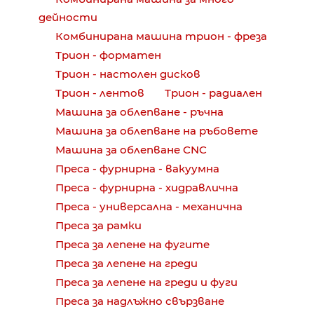
дейности
Комбинирана машина трион - фреза
Трион - форматен
Трион - настолен дисков
Трион - лентов
Трион - радиален
Машина за облепване - ръчна
Машина за облепване на ръбовете
Машина за облепване CNC
Преса - фурнирна - вакуумна
Преса - фурнирна - хидравлична
Преса - универсална - механична
Преса за рамки
Преса за лепене на фугите
Преса за лепене на греди
Преса за лепене на греди и фуги
Преса за надлъжно свързване