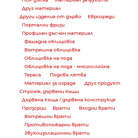
Друг материал
Други изделия от дърво
Еврогреди
Портални фризи
Профилен дъсчен материал
Фаыадна облицовка
Вътрешна облицовка
Облицовка на пода
Облицовка на пода - многослойна
Тераса
Подова летва
Материал за ограда
Друг продукт
Строеж, дървени къщи
Дървена къща / дървена конструкця
Прозорци
Врати
Входни врати
Вътрешни врати
Противопожарни врати
Звукоизолационни врати