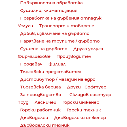
Повърхностна обработка
Сушилни, климатизация
Преработка на дървения отпадък
Услуги
Транспорт и товарене
Добив, извличане на дървото
Нарязване на трупите / дървото
Сушене на дървото
Друга услуга
Фирми,цехове
Производител
Продавач
Филиал
Търговски представител
Дистрибутор / магазин на едро
Търговска верига
Други
Софтуер
За производство
Cкладов софтуер
Труд
Лесничей
Горски инженер
Горски работник
Горски техник
Дърводелец
Дърводелски инженер
Дърводелски техник