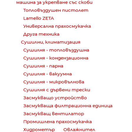
машина за укрепване със скоби
Топловъздушен пистолет
Lamello ZETA
Универсална прахосмукачка
Друга техника
Сушилни, климатизация
Сушилня - топловъздушна
Сушилня - кондензационна
Сушилня - парна
Сушилня - вакуумна
Сушилня - микровълнова
Сушилня с дървени трески
Засмукващо устройство
Засмукваща филтрационна единица
Засмукващ вентилатор
Промишлена прахосмукачка
Хидрометър
Овлажнител