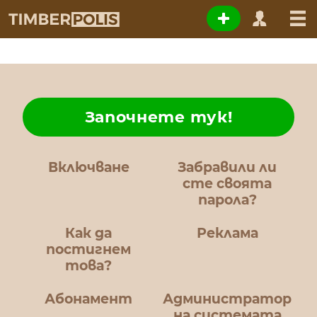
Започнете тук!
Включване
Забравили ли
сте своята
парола?
Как да
Реклама
постигнем
това?
Абонамент
Администратор
на системата