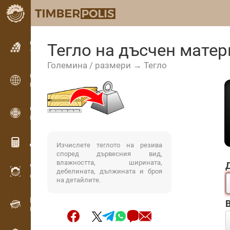
Обявления
Тегло на дъсчен мате
Текстови обяви
Големина / размери → Тегло
Обявления
Международни обяви
OPTI-TIMB
Модели на рязане
Дървообработващи калкулатори
Изчислете теглото на резива
според дървесния вид,
влажността, ширината,
WoodProfi
дебелината, дължината и броя
Обем на дървесината с ИИ
на детайлите.
Рекордер
Инвентаризация на дървесина на терен