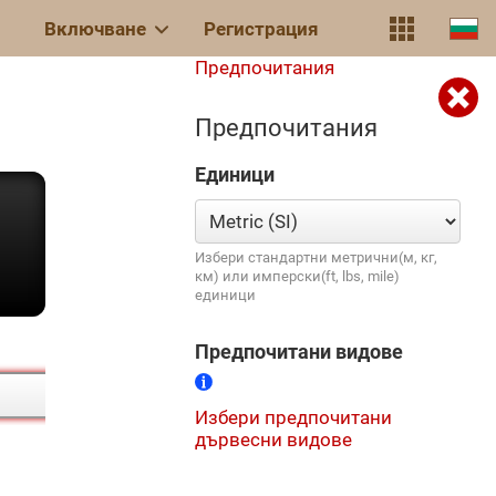
Включване
Регистрация
Предпочитания
Предпочитания
Единици
Избери стандартни метрични(м, кг,
км) или имперски(ft, lbs, mile)
единици
Предпочитани видове
Избери предпочитани
дървесни видове