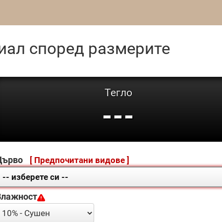
риал според размерите
Тегло
---
Дърво
[ Предпочитани видове ]
Влажност