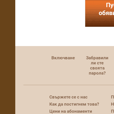
Включване
Забравили
ли сте
своята
парола?
Свържете се с нас
П
Как да постигнем това?
Н
Цени на абонаменти
П