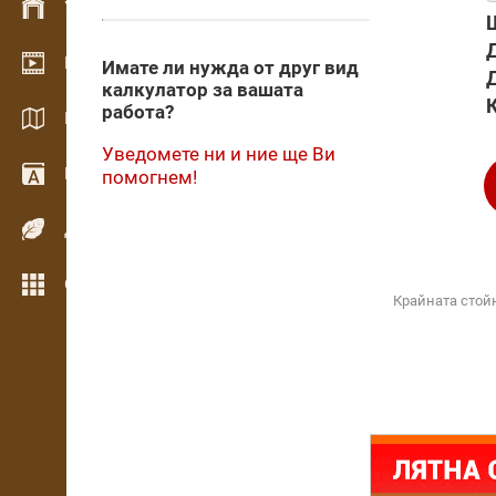
Управление на склад
Видео галерия
Имате ли нужда от друг вид
калкулатор за вашата
К
работа?
Каталози / Брошури
Уведомете ни и ние ще Ви
Речник
помогнем!
Дървесни видове
Още функции
Крайната стой