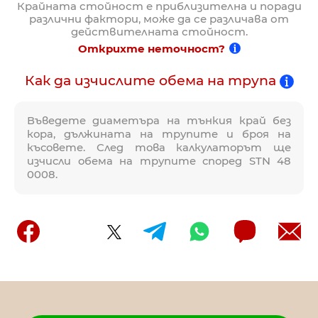
Крайната стойност е приблизителна и поради
различни фактори, може да се различава от
действителната стойност.
Открихте неточност?
Как да изчислите обема на трупа
Въведете диаметъра на тънкия край без
кора, дължината на трупите и броя на
късовете. След това калкулаторът ще
изчисли обема на трупите според STN 48
0008.