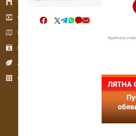
Управление на склад
Видео галерия
Каталози / Брошури
Крайната стой
Речник
Дървесни видове
Още функции