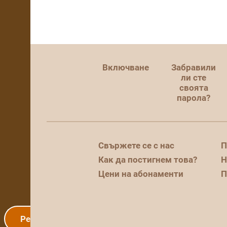
Включване
Забравили
ли сте
своята
парола?
Свържете се с нас
П
Как да постигнем това?
Н
Цени на абонаменти
П
Регистрация