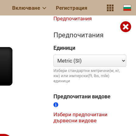
Включване
Регистрация
Предпочитания
Предпочитания
Единици
Избери стандартни метрични(м, кг,
км) или имперски(ft, lbs, mile)
единици
Предпочитани видове
Избери предпочитани
дървесни видове