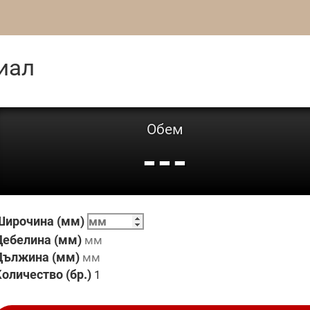
иал
Обем
---
Широчина (мм)
Дебелина (мм)
Дължина (мм)
оличество (бр.)