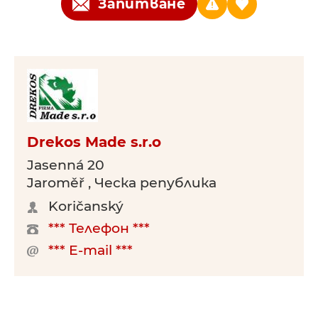
Запитване
Drekos Made s.r.o
Jasenná 20
Jaroměř , Ческа република
Koričanský
*** Телефон ***
*** E-mail ***