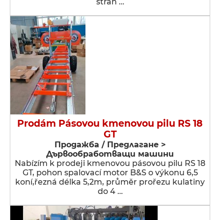
strán …
Prodám Pásovou kmenovou pilu RS 18
GT
Продажба / Предлагане >
Дървообработващи машини
Nabízím k prodeji kmenovou pásovou pilu RS 18
GT, pohon spalovací motor B&S o výkonu 6,5
koní,řezná délka 5,2m, průměr prořezu kulatiny
do 4 …