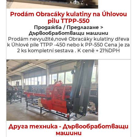
Prodám Obracáky kulatiny na Úhlovou
pilu TTPP-550
Продажба / Предлагане >
Дървообработващи машини
Prodám nevyužité,nové Obracáky kulatiny dřeva
k Úhlové pile TTPP -450 nebo k PP-550 Cena je za
2 ks kompletní sestava . K ceně + 21%DPH
Друга техника - Дървообработващи
машини