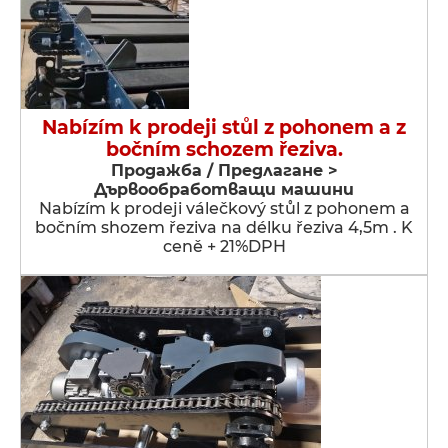
Nabízím k prodeji stůl z pohonem a z
bočním schozem řeziva.
Продажба / Предлагане >
Дървообработващи машини
Nabízím k prodeji válečkový stůl z pohonem a
bočním shozem řeziva na délku řeziva 4,5m . K
ceně + 21%DPH