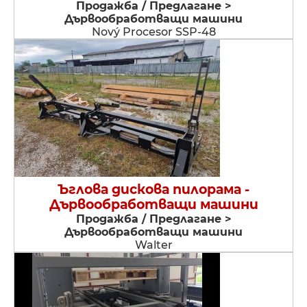
Продажба / Предлагане >
Дървообработващи машини
Nový Procesor SSP-48
Ъглова дискова пилорама -
Дървообработващи машини
Продажба / Предлагане >
Дървообработващи машини
Walter