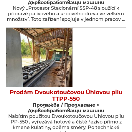
Дървообработващи машини
Nový ,,Procesor Stacionární SSP-48 sloužící k
přípravě palivového a krbového dřeva ve velkém
množství. Toto zařízení spojuje v jednom pracov …
Prodám Dvoukotoučovou Úhlovou pilu
TTPP-550
Продажба / Предлагане >
Дървообработващи машини
Nabízím použitou Dvoukotoučovou Úhlovou pilu
PP-550 , vyřezává hotové a čisté řezivo přímo z
kmene kulatiny, oběma směry, Po technické