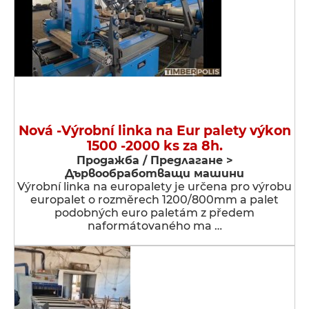
Nová -Výrobní linka na Eur palety výkon
1500 -2000 ks za 8h.
Продажба / Предлагане >
Дървообработващи машини
Výrobní linka na europalety je určena pro výrobu
europalet o rozměrech 1200/800mm a palet
podobných euro paletám z předem
naformátovaného ma …