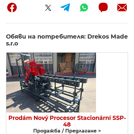
Обяви на потребителя: Drekos Made
s.r.o
Prodám Nový Procesor Stacionární SSP-
48
Продажба / Предлагане >