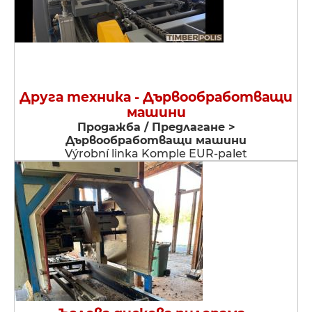
Друга техника - Дървообработващи
машини
Продажба / Предлагане >
Дървообработващи машини
Výrobní linka Komple EUR-palet