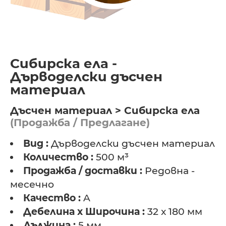
Сибирска ела -
Дърводелски дъсчен
материал
Дъсчен материал > Сибирска ела
(Продажба / Предлагане)
Вид :
Дърводелски дъсчен материал
Количество :
500 м³
Продажба / доставки :
Редовна -
месечно
Качество :
A
Дебелина х Широчина :
32 x 180 мм
Дължина :
5 мм