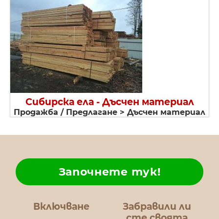
Сибирска ела - Дъсчен материал
Продажба / Предлагане > Дъсчен материал
Започнете тук!
Включване
Забравили ли
сте своята