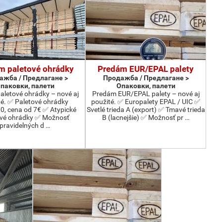
m paletové ohrádky
Predám EUR/EPAL palety
ажба / Предлагане >
Продажба / Предлагане >
паковки, палети
Опаковки, палети
aletové ohrádky – nové aj
Predám EUR/EPAL palety – nové aj
té. ✅ Paletové ohrádky
použité. ✅ Europalety EPAL / UIC ✅
, cena od 7€ ✅ Atypické
Svetlé trieda A (export) ✅ Tmavé trieda
ové ohrádky ✅ Možnosť
B (lacnejšie) ✅ Možnosť pr …
pravidelných d …