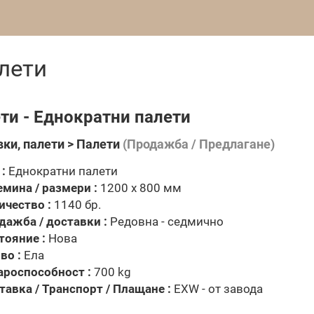
лети
ти - Еднократни палети
ки, палети > Палети
(Продажба / Предлагане)
:
Еднократни палети
емина / размери :
1200 x 800 мм
ичество :
1140 бр.
дажба / доставки :
Редовна - седмично
тояние :
Нова
во :
Ела
ароспособност :
700 kg
тавка / Транспорт / Плащане :
EXW - от завода