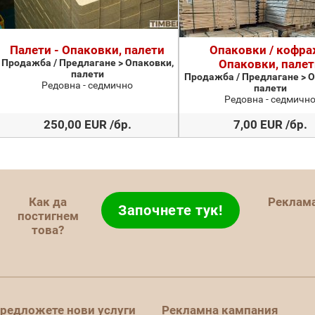
Палети - Опаковки, палети
Опаковки / кофра
Продажба / Предлагане > Опаковки,
Опаковки, палет
палети
Продажба / Предлагане > О
Редовна - седмично
палети
Редовна - седмичн
250,00 EUR /бр.
7,00 EUR /бр.
Как да
Реклам
Започнете тук!
постигнем
това?
редложете нови услуги
Рекламна кампания