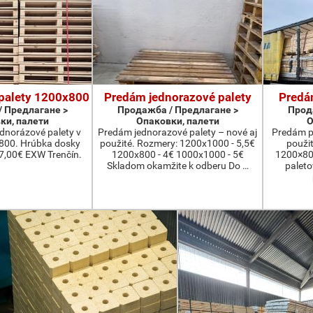
palety 1200x800
Predám jednorazové palety
Predá
 Предлагане >
Продажба / Предлагане >
Прод
ки, палети
Опаковки, палети
О
dnorázové palety v
Predám jednorazové palety – nové aj
Predám p
800. Hrúbka dosky
použité. Rozmery: 1200x1000 - 5,5€
použi
7,00€ EXW Trenčín.
1200x800 - 4€ 1000x1000 - 5€
1200×800
Skladom okamžite k odberu Do …
palet