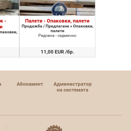
ж -
Палети - Опаковки, палети
и
Продажба / Предлагане > Опаковки,
палети
паковки,
Редовна - седмично
о
11,00 EUR /бр.
а
Абонамент
Администратор
на системата