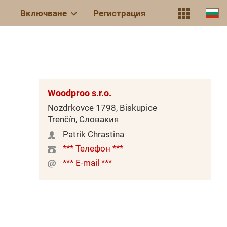
Включване
Регистрация
Woodproo s.r.o.
Nozdrkovce 1798, Biskupice
Trenčín, Словакия
Patrik Chrastina
*** Телефон ***
*** E-mail ***