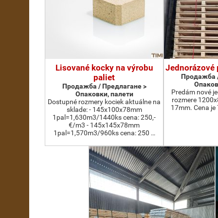
Lisované kocky na výrobu
Jednorázové 
paliet
Продажба /
Опаков
Продажба / Предлагане >
Predám nové je
Опаковки, палети
rozmere 1200x
Dostupné rozmery kociek aktuálne na
17mm. Cena je 
sklade: - 145x100x78mm
1pal=1,630m3/1440ks cena: 250,-
€/m3 - 145x145x78mm
1pal=1,570m3/960ks cena: 250 …