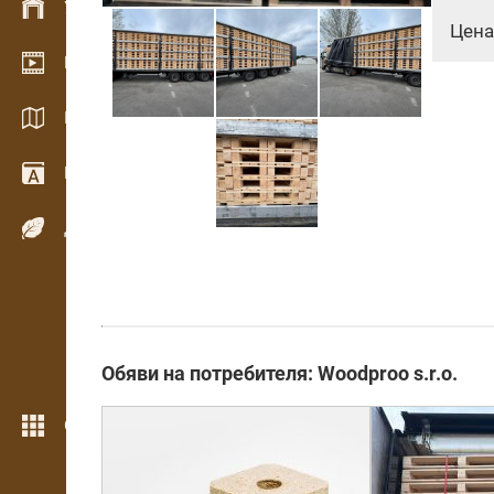
Управление на склад
Цена
Видео галерия
Каталози / Брошури
Речник
Дървесни видове
Обяви на потребителя: Woodproo s.r.o.
Още функции