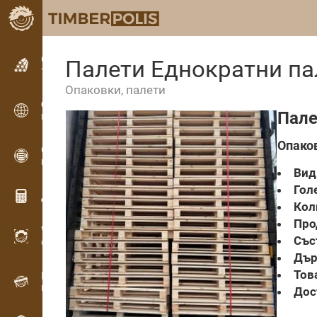
Обявления
Палети Еднократни па
Текстови обяви
Опаковки, палети
Обявления
Пале
Международни обяви
Опаков
OPTI-TIMB
Модели на рязане
Вид 
Гол
Дървообработващи калкулатори
Кол
Про
WoodProfi
Със
Обем на дървесината с ИИ
Дър
Тов
Рекордер
Инвентаризация на дървесина на терен
Дос