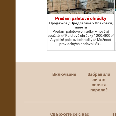
Predám paletové ohrádky
Продажба / Предлагане > Опаковки,
палети
Predám paletové ohrádky – nové aj
použité. ✅ Paletové ohrádky 1200×800 ✅
Atypické paletové ohrádky ✅ Možnosť
pravidelných dodávok Sk …
Включване
Забравили
ли сте
своята
парола?
Свържете се с нас
П