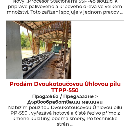
Nový ,,Procesor Stacionární SSP-48 sloužící k
přípravě palivového a krbového dřeva ve velkém
množství. Toto zařízení spojuje v jednom pracov …
Prodám Dvoukotoučovou Úhlovou pilu
TTPP-550
Продажба / Предлагане >
Дървообработващи машини
Nabízím použitou Dvoukotoučovou Úhlovou pilu
PP-550 , vyřezává hotové a čisté řezivo přímo z
kmene kulatiny, oběma směry, Po technické
strán …