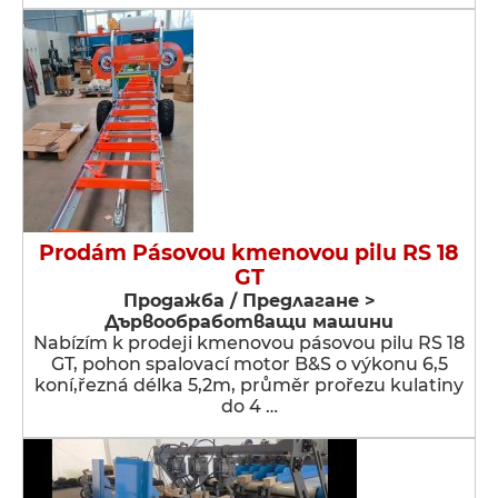
Prodám Pásovou kmenovou pilu RS 18
GT
Продажба / Предлагане >
Дървообработващи машини
Nabízím k prodeji kmenovou pásovou pilu RS 18
GT, pohon spalovací motor B&S o výkonu 6,5
koní,řezná délka 5,2m, průměr prořezu kulatiny
do 4 …