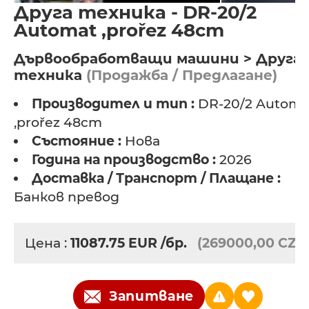
Друга техника - DR-20/2
Automat ,prořez 48cm
Дървообработващи машини > Друга
техника
(Продажба / Предлагане)
Производител и тип :
DR-20/2 Automa
,prořez 48cm
Състояние :
Нова
Година на производство :
2026
Доставка / Транспорт / Плащане :
Банков превод
Цена :
11087.75
EUR
/бр.
(269000,00 CZK
Запитване