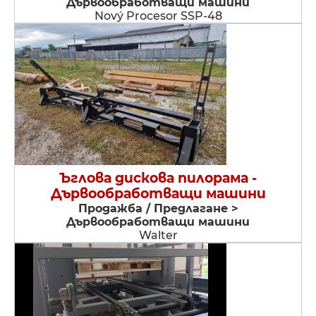
Дървообработващи машини
Nový Procesor SSP-48
Ъглова дискова пилорама -
Дървообработващи машини
Продажба / Предлагане >
Дървообработващи машини
Walter