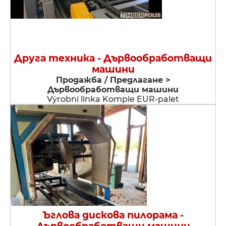
Друга техника - Дървообработващи
машини
Продажба / Предлагане >
Дървообработващи машини
Výrobní linka Komple EUR-palet
Ъглова дискова пилорама -