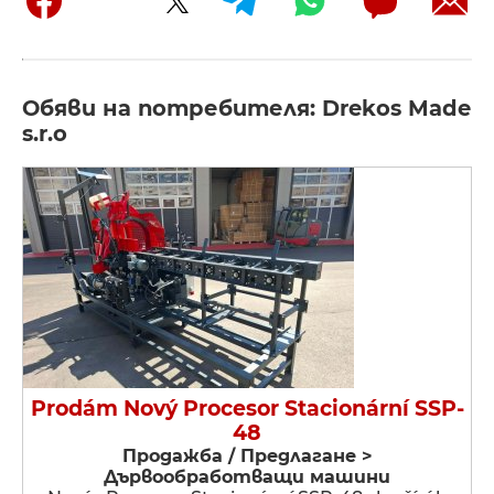
Обяви на потребителя: Drekos Made
s.r.o
Prodám Nový Procesor Stacionární SSP-
48
Продажба / Предлагане >
Дървообработващи машини