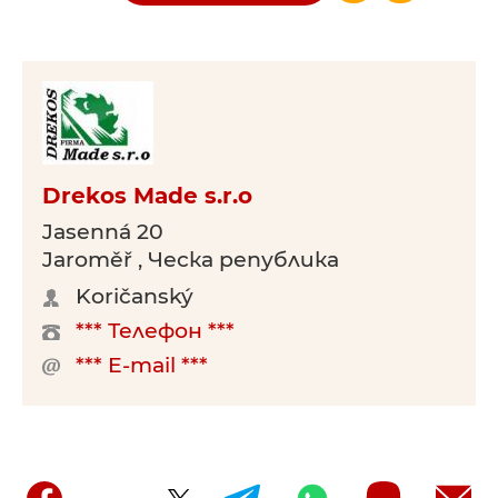
Drekos Made s.r.o
Jasenná 20
Jaroměř , Ческа република
Koričanský
*** Телефон ***
*** E-mail ***