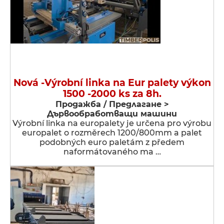
Nová -Výrobní linka na Eur palety výkon
1500 -2000 ks za 8h.
Продажба / Предлагане >
Дървообработващи машини
Výrobní linka na europalety je určena pro výrobu
europalet o rozměrech 1200/800mm a palet
podobných euro paletám z předem
naformátovaného ma …