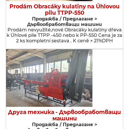
Prodám Obracáky kulatiny na Úhlovou
pilu TTPP-550
Продажба / Предлагане >
Дървообработващи машини
Prodám nevyužité,nové Obracáky kulatiny dřeva
k Úhlové pile TTPP -450 nebo k PP-550 Cena je za
2 ks kompletní sestava . K ceně + 21%DPH
Друга техника - Дървообработващи
машини
Продажба / Предлагане >