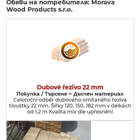
Обяви на потребителя: Morava
Wood Products s.r.o.
Dubové řezivo 22 mm
Покупка / Търсене > Дъсчен материал
Celoroční odběr dubového omítaného řeziva
tloušťky 22 mm. Šířky 120, 150, 182 mm v délkách
od 1,2 m Kvalita mix dle upřesnění