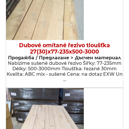
Dubové omítané řezivo tloušťka
27(30)x77-235x500-3000
Продажба / Предлагане > Дъсчен материал
Nabízíme sušené dubové řezivo Šířky: 77-235mm
Délky: 500-3000mm Tloušťka: řezané 30mm
Kvalita: ABC mix - sušené Cena: na dotaz EXW Un
…