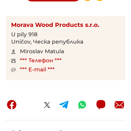
Morava Wood Products s.r.o.
U pily 918
Uničov, Ческа република
Miroslav Matula
*** Телефон ***
*** E-mail ***