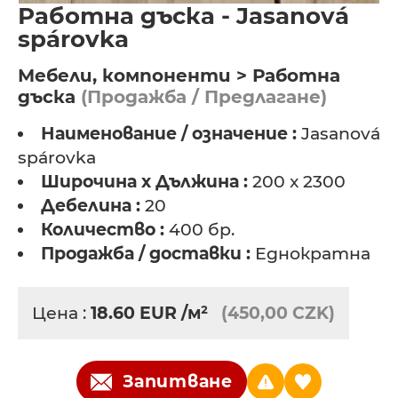
Работна дъска - Jasanová
spárovka
Мебели, компоненти > Работна
дъска
(Продажба / Предлагане)
Наименование / означение :
Jasanová
spárovka
Широчина х Дължина :
200 x 2300
Дебелина :
20
Количество :
400 бр.
Продажба / доставки :
Еднократна
Цена :
18.60
EUR
/м²
(450,00 CZK)
Запитване