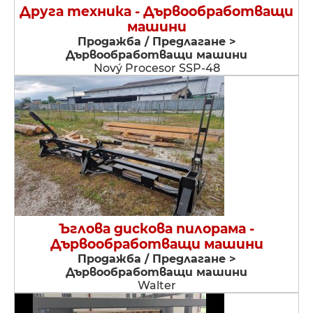
Друга техника - Дървообработващи
машини
Продажба / Предлагане >
Дървообработващи машини
Nový Procesor SSP-48
Ъглова дискова пилорама -
Дървообработващи машини
Продажба / Предлагане >
Дървообработващи машини
Walter