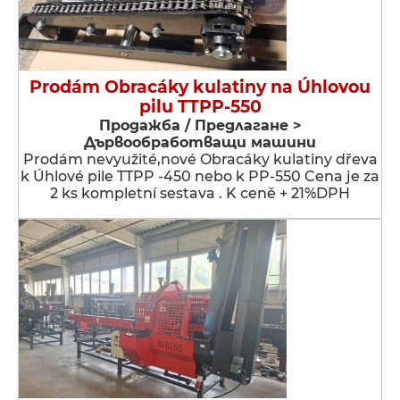
Prodám Obracáky kulatiny na Úhlovou
pilu TTPP-550
Продажба / Предлагане >
Дървообработващи машини
Prodám nevyužité,nové Obracáky kulatiny dřeva
k Úhlové pile TTPP -450 nebo k PP-550 Cena je za
2 ks kompletní sestava . K ceně + 21%DPH