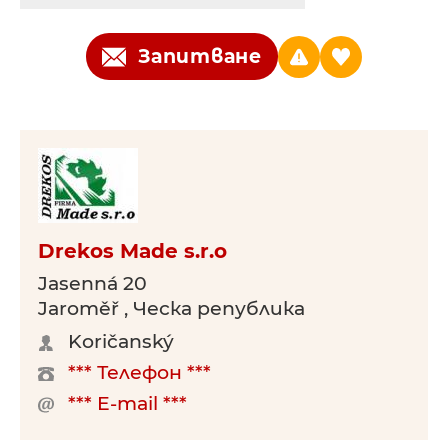
Запитване
Drekos Made s.r.o
Jasenná 20
Jaroměř , Ческа република
Koričanský
*** Телефон ***
*** E-mail ***