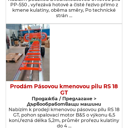
PP-550 , vyřezává hotové a čisté řezivo přímo z
kmene kulatiny, oběma směry, Po technické
strán …
Prodám Pásovou kmenovou pilu RS 18
GT
Продажба / Предлагане >
Дървообработващи машини
Nabízím k prodeji kmenovou pásovou pilu RS 18
GT, pohon spalovací motor B&S o výkonu 6,5
koní,řezná délka 5,2m, průměr prořezu kulatiny
do 4 …