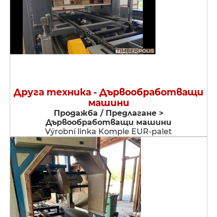
Друга техника - Дървообработващи
машини
Продажба / Предлагане >
Дървообработващи машини
Výrobní linka Komple EUR-palet