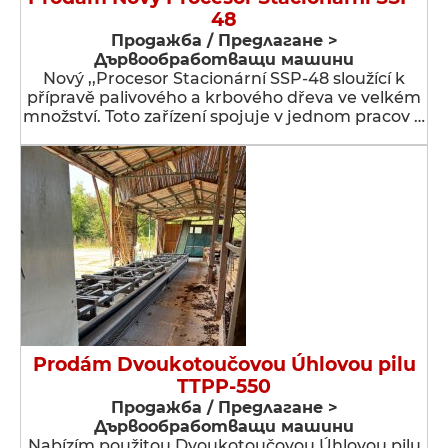
48
Продажба / Предлагане >
Дървообработващи машини
Nový ,,Procesor Stacionární SSP-48 sloužící k
přípravě palivového a krbového dřeva ve velkém
množství. Toto zařízení spojuje v jednom pracov …
Prodám Dvoukotoučovou Úhlovou pilu
TTPP-550
Продажба / Предлагане >
Дървообработващи машини
Nabízím použitou Dvoukotoučovou Úhlovou pilu