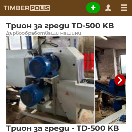
Трион за греди TD-500 KB
Дървообработващи машини
Трион за греди - TD-500 KB