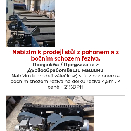
Nabízím k prodeji stůl z pohonem a z
bočním schozem řeziva.
Продажба / Предлагане >
Дървообработващи машини
Nabízím k prodeji válečkový stůl z pohonem a
bočním shozem řeziva na délku řeziva 4,5m . K
ceně + 21%DPH