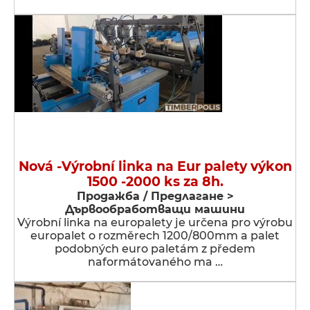
Nová -Výrobní linka na Eur palety výkon
1500 -2000 ks za 8h.
Продажба / Предлагане >
Дървообработващи машини
Výrobní linka na europalety je určena pro výrobu
europalet o rozměrech 1200/800mm a palet
podobných euro paletám z předem
naformátovaného ma …