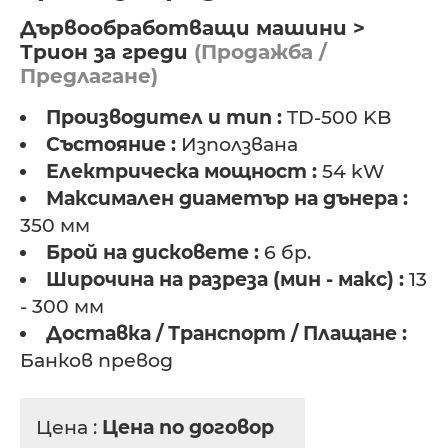
Дървообработващи машини >
Трион за греди
(Продажба /
Предлагане)
Производител и тип :
TD-500 KB
Състояние :
Използвана
Електрическа мощност :
54 kW
Максимален диаметър на дънера :
350 мм
Брой на дисковете :
6 бр.
Широчина на разреза (мин - макс) :
13
- 300 мм
Доставка / Транспорт / Плащане :
Банков превод
Цена :
Цена по договор