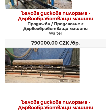
Ъглова дискова пилорама -
Дървообработващи машини
Продажба / Предлагане >
Дървообработващи машини
Walter
790000,00 CZK /бр.
Ъглова дискова пилорама -
Дървообработващи машини