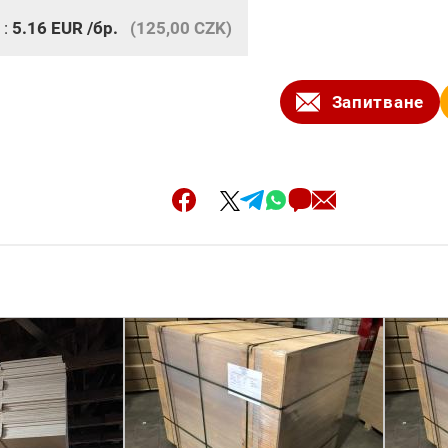
 :
5.16
EUR
/бр.
(125,00 CZK)
Запитване