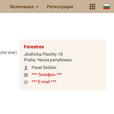
Включване
Регистрация
Forestree
лагане)
Jindřicha Plachty 18
Praha, Ческа република
Pavel Soldan
*** Телефон ***
*** E-mail ***