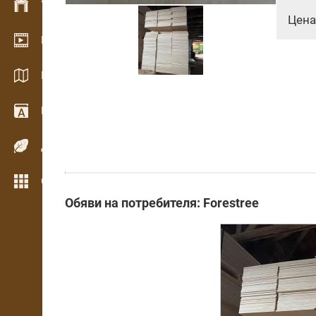
Управление на склад
Цена
Видео галерия
Каталози / Брошури
Речник
Дървесни видове
Още функции
Обяви на потребителя: Forestree