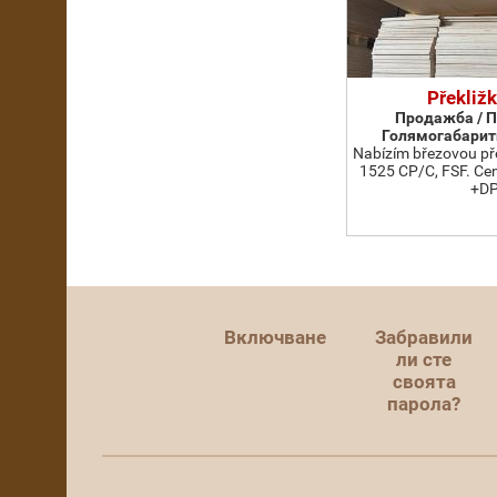
Překližk
Продажба / П
Голямогабарит
Nabízím březovou př
1525 CP/C, FSF. Cen
+D
Включване
Забравили
ли сте
своята
парола?