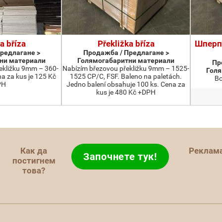
a bříza
Překližka bříza
Шперп
редлагане >
Продажба / Предлагане >
ни материали
Голямогабаритни материали
Пр
ekližku 9mm – 360-
Nabízím březovou překližku 9mm – 1525-
Голя
a za kus je 125 Kč
1525 CP/C, FSF. Baleno na paletách.
В
PH
Jedno balení obsahuje 100 ks. Cena za
kus je 480 Kč +DPH
Как да
Реклам
Започнете тук!
постигнем
това?