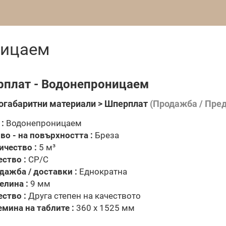
ницаем
плат - Водонепроницаем
огабаритни материали > Шперплат
(Продажба / Пред
:
Водонепроницаем
во - на повърхността :
Бреза
ичество :
5 м³
ество :
CP/C
дажба / доставки :
Еднократна
елина :
9 мм
ество :
Друга степен на качеството
емина на таблите :
360 x 1525 мм