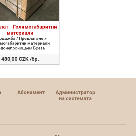
лат - Голямогабаритни
материали
одажба / Предлагане >
могабаритни материали
одонепроницаем Бреза
480,00 CZK /бр.
а
Абонамент
Администратор
на системата