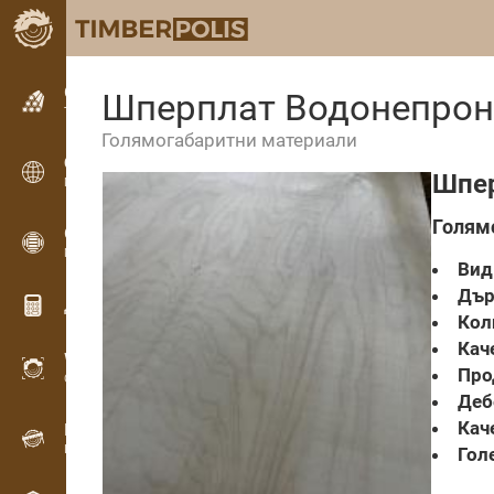
Обявления
Шперплат Водонепро
Текстови обяви
Голямогабаритни материали
Обявления
Шпер
Международни обяви
Голям
OPTI-TIMB
Модели на рязане
Вид 
Дър
Дървообработващи калкулатори
Кол
Кач
WoodProfi
Про
Обем на дървесината с ИИ
Деб
Кач
Рекордер
Инвентаризация на дървесина на терен
Гол