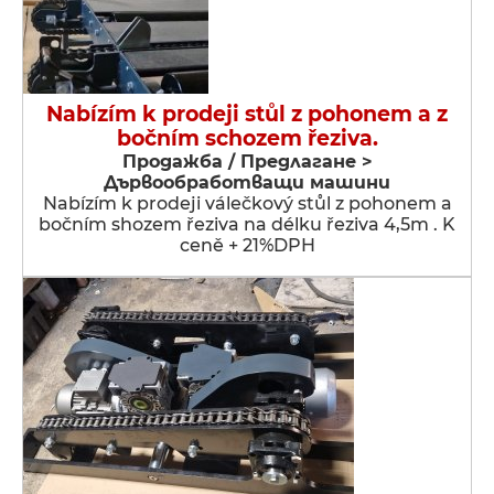
Nabízím k prodeji stůl z pohonem a z
bočním schozem řeziva.
Продажба / Предлагане >
Дървообработващи машини
Nabízím k prodeji válečkový stůl z pohonem a
bočním shozem řeziva na délku řeziva 4,5m . K
ceně + 21%DPH