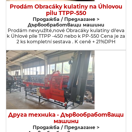
Prodám Obracáky kulatiny na Úhlovou
pilu TTPP-550
Продажба / Предлагане >
Дървообработващи машини
Prodám nevyužité,nové Obracáky kulatiny dřeva
k Úhlové pile TTPP -450 nebo k PP-550 Cena je za
2 ks kompletní sestava . K ceně + 21%DPH
Друга техника - Дървообработващи
машини
Продажба / Предлагане >