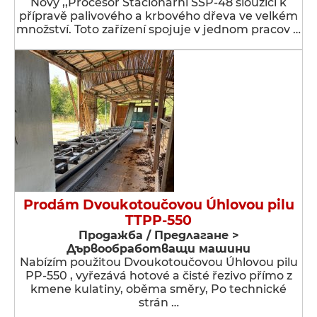
Nový ,,Procesor Stacionární SSP-48 sloužící k
přípravě palivového a krbového dřeva ve velkém
množství. Toto zařízení spojuje v jednom pracov …
Prodám Dvoukotoučovou Úhlovou pilu
TTPP-550
Продажба / Предлагане >
Дървообработващи машини
Nabízím použitou Dvoukotoučovou Úhlovou pilu
PP-550 , vyřezává hotové a čisté řezivo přímo z
kmene kulatiny, oběma směry, Po technické
strán …