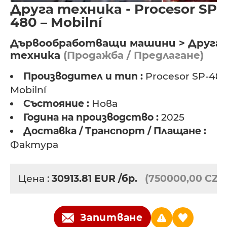
Друга техника - Procesor SP-
480 – Mobilní
Дървообработващи машини > Друга
техника
(Продажба / Предлагане)
Производител и тип :
Procesor SP-480
Mobilní
Състояние :
Нова
Година на производство :
2025
Доставка / Транспорт / Плащане :
Фактура
Цена :
30913.81
EUR
/бр.
(750000,00 CZK
Запитване