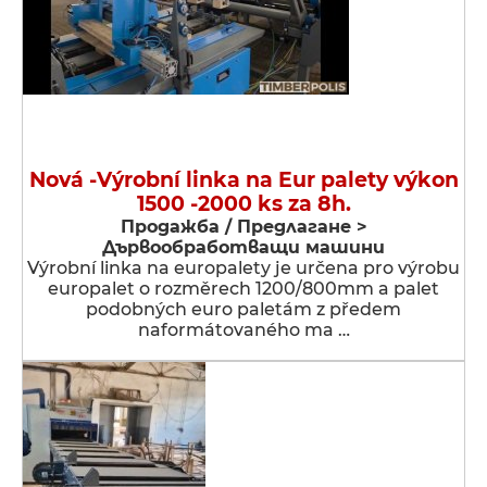
Nová -Výrobní linka na Eur palety výkon
1500 -2000 ks za 8h.
Продажба / Предлагане >
Дървообработващи машини
Výrobní linka na europalety je určena pro výrobu
europalet o rozměrech 1200/800mm a palet
podobných euro paletám z předem
naformátovaného ma …