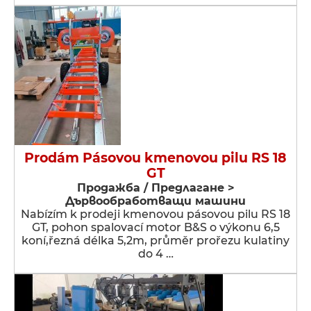
Prodám Pásovou kmenovou pilu RS 18
GT
Продажба / Предлагане >
Дървообработващи машини
Nabízím k prodeji kmenovou pásovou pilu RS 18
GT, pohon spalovací motor B&S o výkonu 6,5
koní,řezná délka 5,2m, průměr prořezu kulatiny
do 4 …