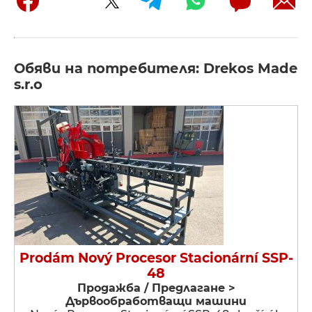
Обяви на потребителя: Drekos Made
s.r.o
Prodám Nový Procesor Stacionární SSP-
48
Продажба / Предлагане >
Дървообработващи машини