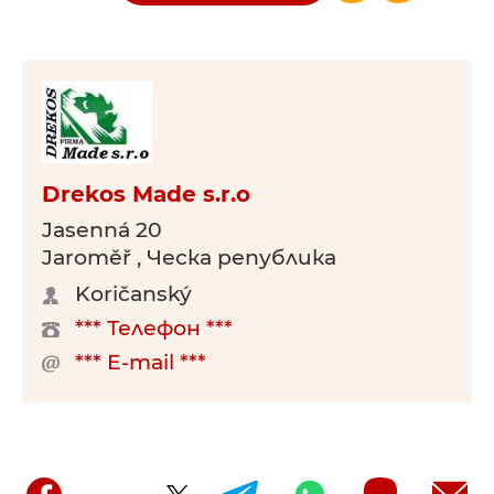
Drekos Made s.r.o
Jasenná 20
Jaroměř , Ческа република
Koričanský
*** Телефон ***
*** E-mail ***