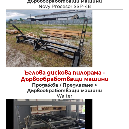
Дървообработващи машини
Nový Procesor SSP-48
Ъглова дискова пилорама -
Дървообработващи машини
Продажба / Предлагане >
Дървообработващи машини
Walter