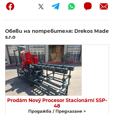
Обяви на потребителя: Drekos Made
s.r.o
Prodám Nový Procesor Stacionární SSP-
48
Продажба / Предлагане >