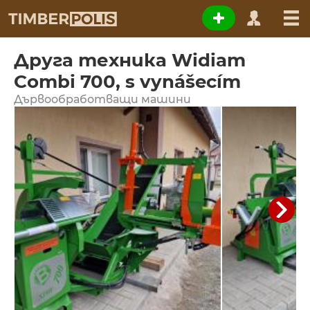
Друга техника Widiam
Combi 700, s vynášecím
Дървообработващи машини