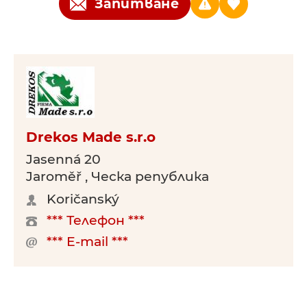
Запитване
Drekos Made s.r.o
Jasenná 20
Jaroměř , Ческа република
Koričanský
*** Телефон ***
*** E-mail ***