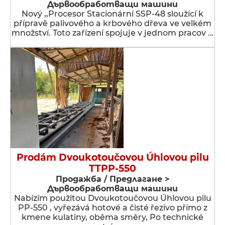
Дървообработващи машини
Nový ,,Procesor Stacionární SSP-48 sloužící k
přípravě palivového a krbového dřeva ve velkém
množství. Toto zařízení spojuje v jednom pracov …
Prodám Dvoukotoučovou Úhlovou pilu
TTPP-550
Продажба / Предлагане >
Дървообработващи машини
Nabízím použitou Dvoukotoučovou Úhlovou pilu
PP-550 , vyřezává hotové a čisté řezivo přímo z
kmene kulatiny, oběma směry, Po technické