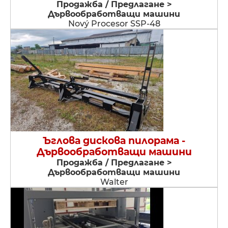
Продажба / Предлагане >
Дървообработващи машини
Nový Procesor SSP-48
Ъглова дискова пилорама -
Дървообработващи машини
Продажба / Предлагане >
Дървообработващи машини
Walter