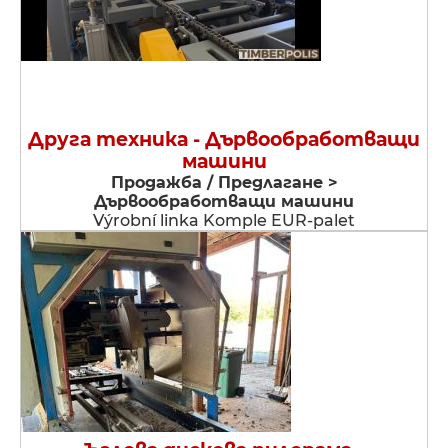
Друга техника - Дървообработващи
машини
Продажба / Предлагане >
Дървообработващи машини
Výrobní linka Komple EUR-palet