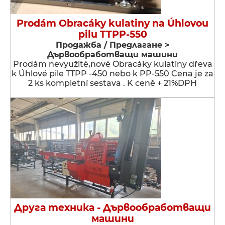
Prodám Obracáky kulatiny na Úhlovou
pilu TTPP-550
Продажба / Предлагане >
Дървообработващи машини
Prodám nevyužité,nové Obracáky kulatiny dřeva
k Úhlové pile TTPP -450 nebo k PP-550 Cena je za
2 ks kompletní sestava . K ceně + 21%DPH
Друга техника - Дървообработващи
машини