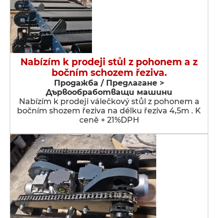
Nabízím k prodeji stůl z pohonem a z
bočním schozem řeziva.
Продажба / Предлагане >
Дървообработващи машини
Nabízím k prodeji válečkový stůl z pohonem a
bočním shozem řeziva na délku řeziva 4,5m . K
ceně + 21%DPH