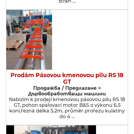
strán …
Prodám Pásovou kmenovou pilu RS 18
GT
Продажба / Предлагане >
Дървообработващи машини
Nabízím k prodeji kmenovou pásovou pilu RS 18
GT, pohon spalovací motor B&S o výkonu 6,5
koní,řezná délka 5,2m, průměr prořezu kulatiny
do 4 …