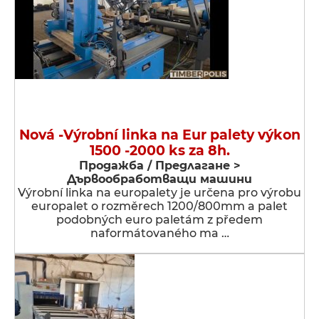
Nová -Výrobní linka na Eur palety výkon
1500 -2000 ks za 8h.
Продажба / Предлагане >
Дървообработващи машини
Výrobní linka na europalety je určena pro výrobu
europalet o rozměrech 1200/800mm a palet
podobných euro paletám z předem
naformátovaného ma …