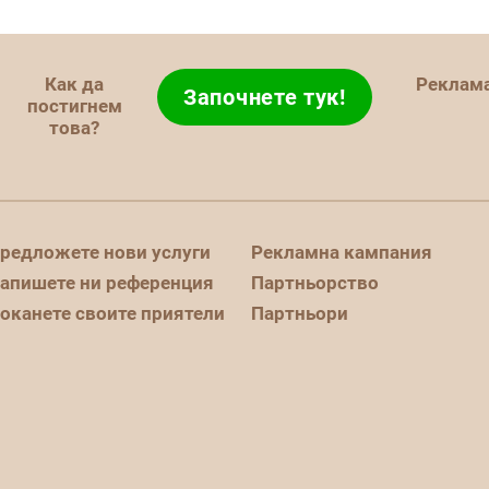
Как да
Реклам
Започнете тук!
постигнем
това?
редложете нови услуги
Рекламна кампания
апишете ни референция
Партньорство
оканете своите приятели
Партньори