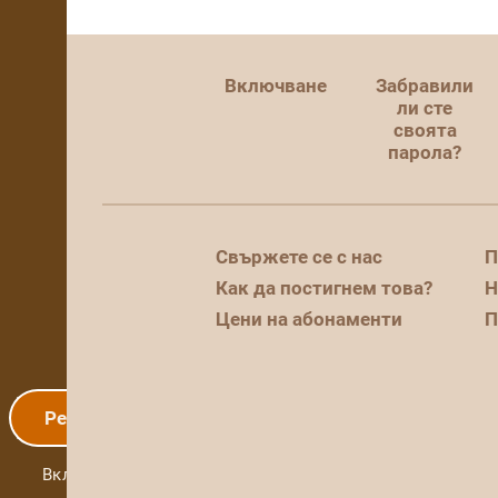
Включване
Забравили
ли сте
своята
парола?
Свържете се с нас
П
Как да постигнем това?
Н
Цени на абонаменти
П
Регистрация
Включване