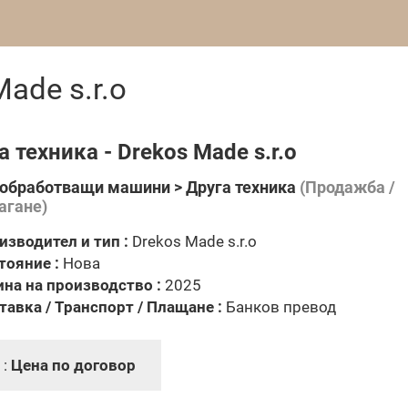
ade s.r.o
а техника - Drekos Made s.r.o
обработващи машини > Друга техника
(Продажба /
агане)
изводител и тип :
Drekos Made s.r.o
тояние :
Нова
ина на производство :
2025
тавка / Транспорт / Плащане :
Банков превод
 :
Цена по договор