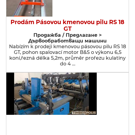
Prodám Pásovou kmenovou pilu RS 18
GT
Продажба / Предлагане >
Дървообработващи машини
Nabízím k prodeji kmenovou pásovou pilu RS 18
GT, pohon spalovací motor B&S o výkonu 6,5
koní,řezná délka 5,2m, průměr prořezu kulatiny
do 4 …