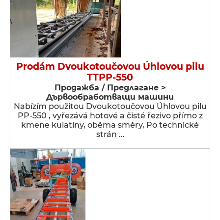
Prodám Dvoukotoučovou Úhlovou pilu
TTPP-550
Продажба / Предлагане >
Дървообработващи машини
Nabízím použitou Dvoukotoučovou Úhlovou pilu
PP-550 , vyřezává hotové a čisté řezivo přímo z
kmene kulatiny, oběma směry, Po technické
strán …