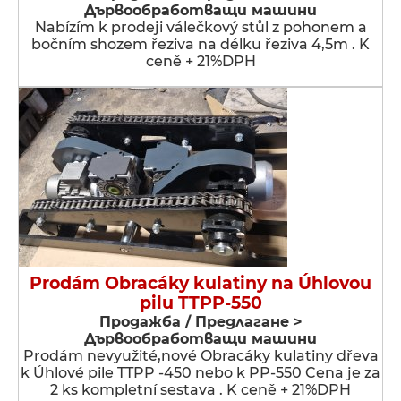
Дървообработващи машини
Nabízím k prodeji válečkový stůl z pohonem a
bočním shozem řeziva na délku řeziva 4,5m . K
ceně + 21%DPH
Prodám Obracáky kulatiny na Úhlovou
pilu TTPP-550
Продажба / Предлагане >
Дървообработващи машини
Prodám nevyužité,nové Obracáky kulatiny dřeva
k Úhlové pile TTPP -450 nebo k PP-550 Cena je za
2 ks kompletní sestava . K ceně + 21%DPH