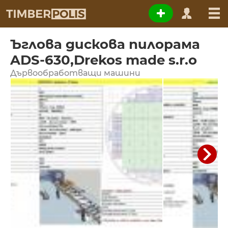
Ъглова дискова пилорама
ADS-630,Drekos made s.r.o
Дървообработващи машини