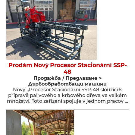
Prodám Nový Procesor Stacionární SSP-
48
Продажба / Предлагане >
Дървообработващи машини
Nový ,,Procesor Stacionární SSP-48 sloužící k
přípravě palivového a krbového dřeva ve velkém
množství. Toto zařízení spojuje v jednom pracov …