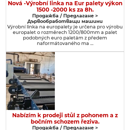
Nová -Výrobní linka na Eur palety výkon
1500 -2000 ks za 8h.
Продажба / Предлагане >
Дървообработващи машини
Výrobní linka na europalety je určena pro výrobu
europalet o rozměrech 1200/800mm a palet
podobných euro paletám z předem
naformátovaného ma …
Nabízím k prodeji stůl z pohonem a z
bočním schozem řeziva.
Продажба / Предлагане >