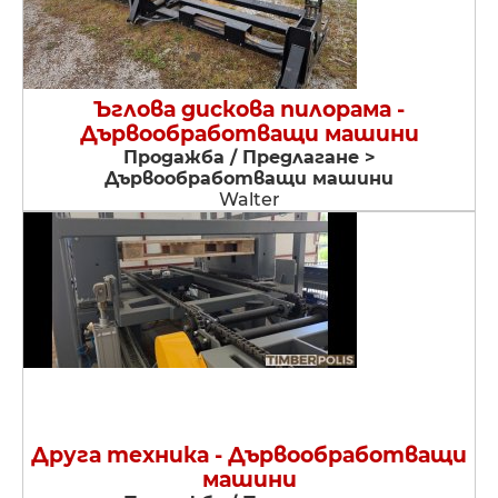
Ъглова дискова пилорама -
Дървообработващи машини
Продажба / Предлагане >
Дървообработващи машини
Walter
Друга техника - Дървообработващи
машини