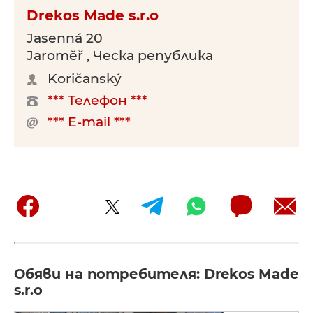
Drekos Made s.r.o
Jasenná 20
Jaroměř , Ческа република
Koričanský
*** Телефон ***
*** E-mail ***
Обяви на потребителя: Drekos Made
s.r.o