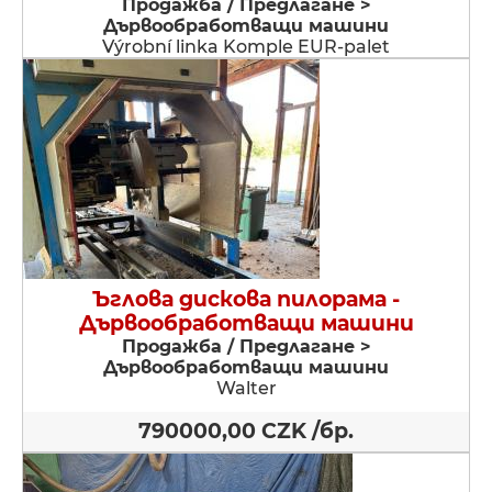
Продажба / Предлагане >
Дървообработващи машини
Výrobní linka Komple EUR-palet
Ъглова дискова пилорама -
Дървообработващи машини
Продажба / Предлагане >
Дървообработващи машини
Walter
790000,00 CZK /бр.