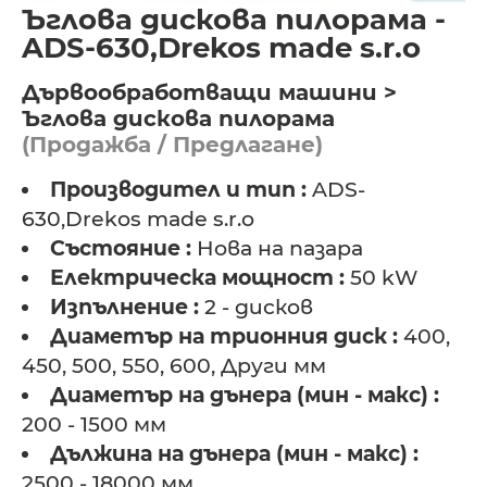
Ъглова дискова пилорама -
ADS-630,Drekos made s.r.o
Дървообработващи машини >
Ъглова дискова пилорама
(Продажба / Предлагане)
Производител и тип :
ADS-
630,Drekos made s.r.o
Състояние :
Нова на пазара
Електрическа мощност :
50 kW
Изпълнение :
2 - дисков
Диаметър на трионния диск :
400,
450, 500, 550, 600, Други мм
Диаметър на дънера (мин - макс) :
200 - 1500 мм
Дължина на дънера (мин - макс) :
2500 - 18000 мм