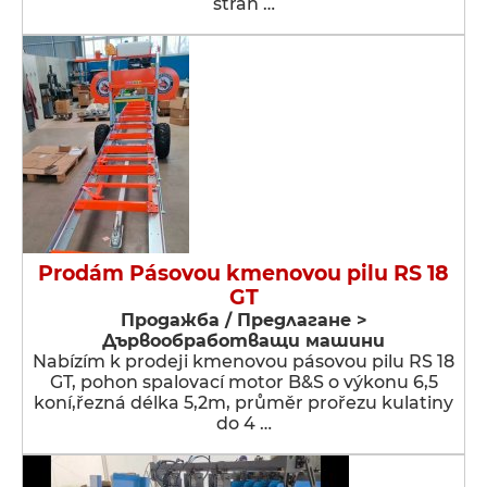
strán …
Prodám Pásovou kmenovou pilu RS 18
GT
Продажба / Предлагане >
Дървообработващи машини
Nabízím k prodeji kmenovou pásovou pilu RS 18
GT, pohon spalovací motor B&S o výkonu 6,5
koní,řezná délka 5,2m, průměr prořezu kulatiny
do 4 …