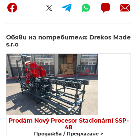
Обяви на потребителя: Drekos Made
s.r.o
Prodám Nový Procesor Stacionární SSP-
48
Продажба / Предлагане >