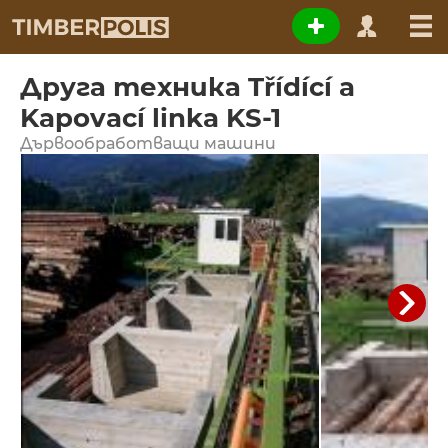
Друга техника Třídící a
Kapovací linka KS-1
Дървообработващи машини