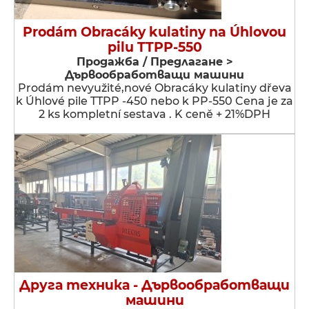
Prodám Obracáky kulatiny na Úhlovou
pilu TTPP-550
Продажба / Предлагане >
Дървообработващи машини
Prodám nevyužité,nové Obracáky kulatiny dřeva
k Úhlové pile TTPP -450 nebo k PP-550 Cena je za
2 ks kompletní sestava . K ceně + 21%DPH
Друга техника - Дървообработващи
машини