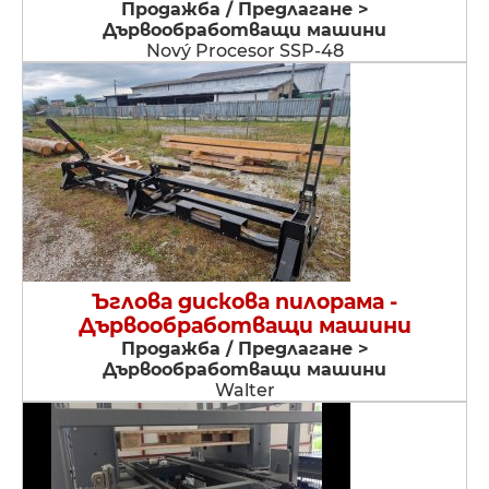
Продажба / Предлагане >
Дървообработващи машини
Nový Procesor SSP-48
Ъглова дискова пилорама -
Дървообработващи машини
Продажба / Предлагане >
Дървообработващи машини
Walter