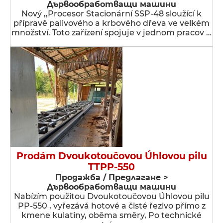
Дървообработващи машини
Nový ,,Procesor Stacionární SSP-48 sloužící k
přípravě palivového a krbového dřeva ve velkém
množství. Toto zařízení spojuje v jednom pracov …
Prodám Dvoukotoučovou Úhlovou pilu
TTPP-550
Продажба / Предлагане >
Дървообработващи машини
Nabízím použitou Dvoukotoučovou Úhlovou pilu
PP-550 , vyřezává hotové a čisté řezivo přímo z
kmene kulatiny, oběma směry, Po technické