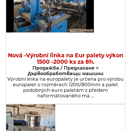
Nová -Výrobní linka na Eur palety výkon
1500 -2000 ks za 8h.
Продажба / Предлагане >
Дървообработващи машини
Výrobní linka na europalety je určena pro výrobu
europalet o rozměrech 1200/800mm a palet
podobných euro paletám z předem
naformátovaného ma …