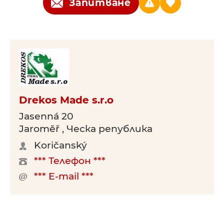
Запитване
Drekos Made s.r.o
Jasenná 20
Jaroměř , Ческа република
Koričanský
*** Телефон ***
*** E-mail ***