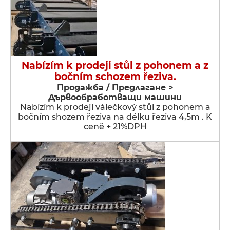
Nabízím k prodeji stůl z pohonem a z
bočním schozem řeziva.
Продажба / Предлагане >
Дървообработващи машини
Nabízím k prodeji válečkový stůl z pohonem a
bočním shozem řeziva na délku řeziva 4,5m . K
ceně + 21%DPH