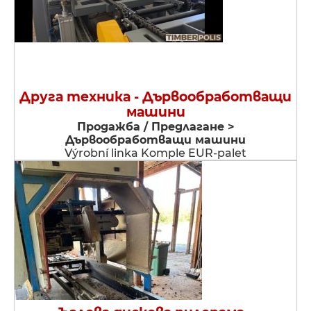
Друга техника - Дървообработващи
машини
Продажба / Предлагане >
Дървообработващи машини
Výrobní linka Komple EUR-palet