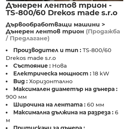
Дънерен лентов трион -
TS-800/60 Drekos made s.r.o
Дървообработващи машини >
Дънерен лентов трион
(Продажба
/ Предлагане)
Производител и тип :
TS-800/60
Drekos made s.r.o
Състояние :
Нова
Електрическа мощност :
18 kW
Вид :
Хоризонтално
Максимален диаметър на дънера :
900 мм
Широчина на лентата :
60 мм
Максимална дължина на разреза :
6
м
Притискачи за дънера :