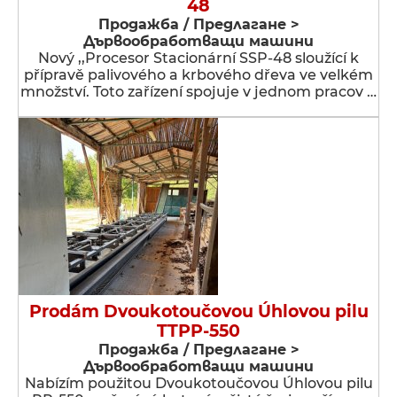
48
Продажба / Предлагане >
Дървообработващи машини
Nový ,,Procesor Stacionární SSP-48 sloužící k
přípravě palivového a krbového dřeva ve velkém
množství. Toto zařízení spojuje v jednom pracov …
Prodám Dvoukotoučovou Úhlovou pilu
TTPP-550
Продажба / Предлагане >
Дървообработващи машини
Nabízím použitou Dvoukotoučovou Úhlovou pilu