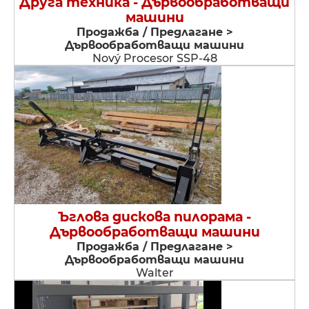
Друга техника - Дървообработващи
машини
Продажба / Предлагане >
Дървообработващи машини
Nový Procesor SSP-48
Ъглова дискова пилорама -
Дървообработващи машини
Продажба / Предлагане >
Дървообработващи машини
Walter