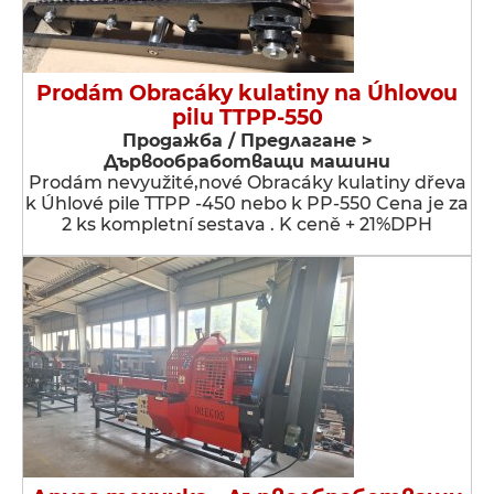
Prodám Obracáky kulatiny na Úhlovou
pilu TTPP-550
Продажба / Предлагане >
Дървообработващи машини
Prodám nevyužité,nové Obracáky kulatiny dřeva
k Úhlové pile TTPP -450 nebo k PP-550 Cena je za
2 ks kompletní sestava . K ceně + 21%DPH