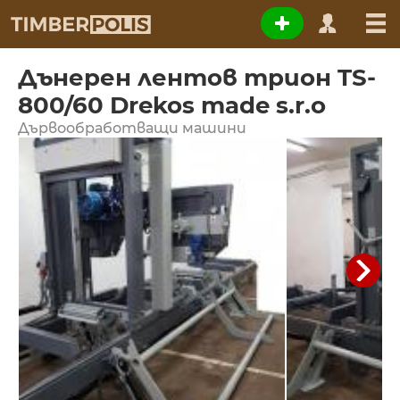
Дънерен лентов трион TS-
800/60 Drekos made s.r.o
Дървообработващи машини