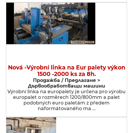
Nová -Výrobní linka na Eur palety výkon
1500 -2000 ks za 8h.
Продажба / Предлагане >
Дървообработващи машини
Výrobní linka na europalety je určena pro výrobu
europalet o rozměrech 1200/800mm a palet
podobných euro paletám z předem
naformátovaného ma …