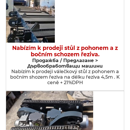
Nabízím k prodeji stůl z pohonem a z
bočním schozem řeziva.
Продажба / Предлагане >
Дървообработващи машини
Nabízím k prodeji válečkový stůl z pohonem a
bočním shozem řeziva na délku řeziva 4,5m . K
ceně + 21%DPH