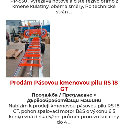
PP-550 , vyřezává hotové a čisté řezivo přímo z
kmene kulatiny, oběma směry, Po technické
strán …
Prodám Pásovou kmenovou pilu RS 18
GT
Продажба / Предлагане >
Дървообработващи машини
Nabízím k prodeji kmenovou pásovou pilu RS 18
GT, pohon spalovací motor B&S o výkonu 6,5
koní,řezná délka 5,2m, průměr prořezu kulatiny
do 4 …