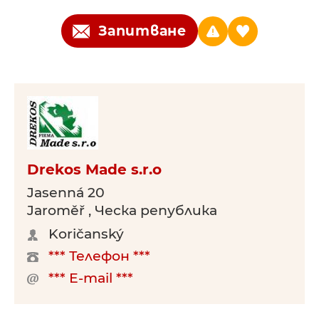
Запитване
Drekos Made s.r.o
Jasenná 20
Jaroměř , Ческа република
Koričanský
*** Телефон ***
*** E-mail ***