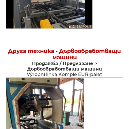
Друга техника - Дървообработващи
машини
Продажба / Предлагане >
Дървообработващи машини
Výrobní linka Komple EUR-palet