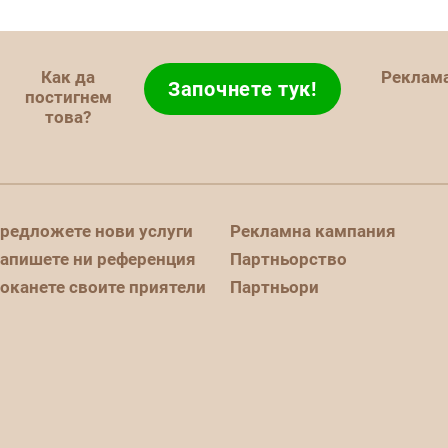
Как да
Реклам
Започнете тук!
постигнем
това?
редложете нови услуги
Рекламна кампания
апишете ни референция
Партньорство
оканете своите приятели
Партньори