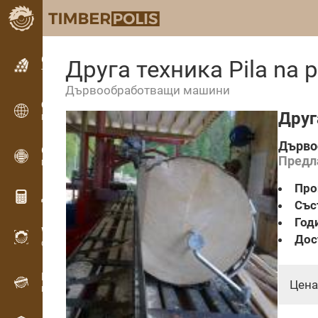
Обявления
Друга техника Pila na po
Текстови обяви
Дървообработващи машини
Обявления
Друга
Международни обяви
Дърво
OPTI-TIMB
Предл
Модели на рязане
Про
Дървообработващи калкулатори
Със
Год
WoodProfi
Дос
Обем на дървесината с ИИ
Рекордер
Цена
Инвентаризация на дървесина на терен