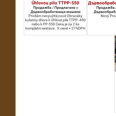
Úhlovou pilu TTPP-550
Дървообраб
Продажба / Предлагане >
Продажба /
Дървообработващи машини
Дървообраб
Prodám nevyužité,nové Obracáky
Nový Pro
kulatiny dřeva k Úhlové pile TTPP -450
nebo k PP-550 Cena je za 2 ks
kompletní sestava . K ceně + 21%DPH