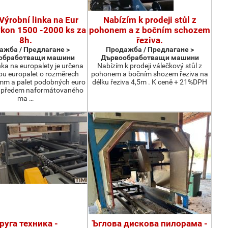
Výrobní linka na Eur
Nabízím k prodeji stůl z
ýkon 1500 -2000 ks za
pohonem a z bočním schozem
8h.
řeziva.
ажба / Предлагане >
Продажба / Предлагане >
обработващи машини
Дървообработващи машини
nka na europalety je určena
Nabízím k prodeji válečkový stůl z
bu europalet o rozměrech
pohonem a bočním shozem řeziva na
m a palet podobných euro
délku řeziva 4,5m . K ceně + 21%DPH
z předem naformátovaného
ma …
руга техника -
Ъглова дискова пилорама -