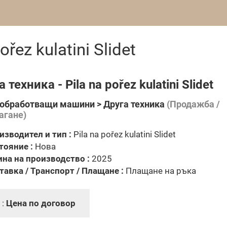
řez kulatini Slidet
 техника - Pila na pořez kulatini Slidet
обработващи машини > Друга техника
(Продажба /
агане)
изводител и тип :
Pila na pořez kulatini Slidet
тояние :
Нова
ина на производство :
2025
тавка / Транспорт / Плащане :
Плащане на ръка
 :
Цена по договор