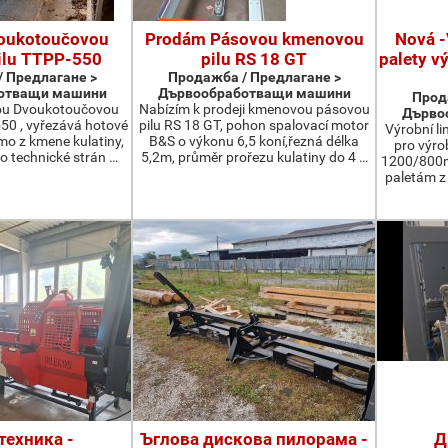
oukotoučovou
Prodám Pásovou kmenovou
Nová -
ilu TTPP-550
pilu RS 18 GT
palety v
 Предлагане >
Продажба / Предлагане >
отващи машини
Дървообработващи машини
Прод
ou Dvoukotoučovou
Nabízím k prodeji kmenovou pásovou
Дърво
550 , vyřezává hotové
pilu RS 18 GT, pohon spalovací motor
Výrobní li
ímo z kmene kulatiny,
B&S o výkonu 6,5 koní,řezná délka
pro výro
o technické strán …
5,2m, průměr prořezu kulatiny do 4 …
1200/800m
paletám 
техника -
Ъглова дискова пилорама -
Д