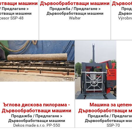
отващи машини
Дървообработващи машини
Дървоо
 Предлагане >
Продажба / Предлагане >
Прод
отващи машини
Дървообработващи машини
Дърво
cesor SSP-48
Walter
Výrobní
Ъглова дискова пилорама -
Машина за цепене
Дървообработващи машини
Дървообработващи 
Продажба / Предлагане >
Продажба / Предлаган
Дървообработващи машини
Дървообработващи ма
Dekos made s.r.o. PP-550
SSP-70