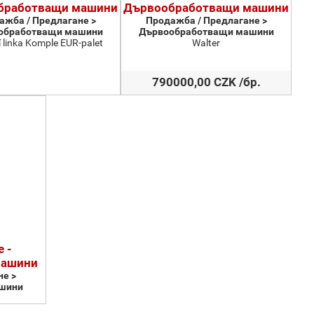
бработващи машини
Дървообработващи машини
ажба / Предлагане >
Продажба / Предлагане >
обработващи машини
Дървообработващи машини
 linka Komple EUR-palet
Walter
790000,00 CZK /бр.
 -
машини
е >
шини