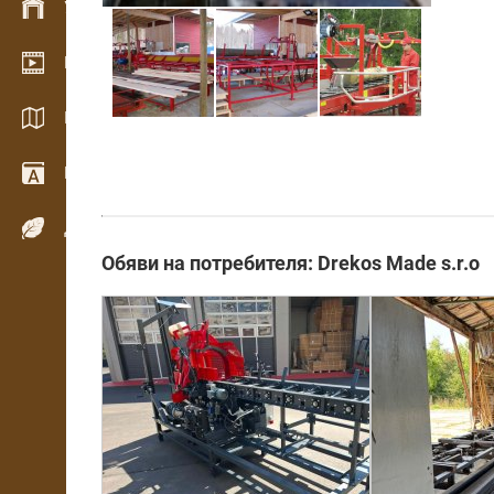
Управление на склад
Видео галерия
Каталози / Брошури
Речник
Дървесни видове
Обяви на потребителя: Drekos Made s.r.o