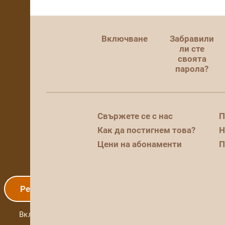
Включване
Забравили
ли сте
своята
парола?
Свържете се с нас
П
Как да постигнем това?
Н
Цени на абонаменти
П
Регистрация
Включване