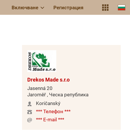
Включване
Регистрация
Drekos Made s.r.o
Jasenná 20
Jaroměř , Ческа република
Koričanský
*** Телефон ***
*** E-mail ***