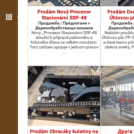
Prodám Nový Procesor
Prodám Dv
Още функции
Stacionární SSP-48
Úhlovou p
Продажба / Предлагане >
Продажба /
Дървообработващи машини
Дървообраб
Nový ,,Procesor Stacionární SSP-48
Nabízím použit
sloužící k přípravě palivového a
Úhlovou pilu PP-
krbového dřeva ve velkém množství.
a čisté řezivo př
Toto zařízení spojuje v jednom pracov
oběma směry, P
…
Prodám Obracáky kulatiny na
Друга 