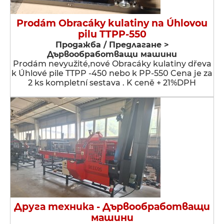
Prodám Obracáky kulatiny na Úhlovou
pilu TTPP-550
Продажба / Предлагане >
Дървообработващи машини
Prodám nevyužité,nové Obracáky kulatiny dřeva
k Úhlové pile TTPP -450 nebo k PP-550 Cena je za
2 ks kompletní sestava . K ceně + 21%DPH
Друга техника - Дървообработващи
машини