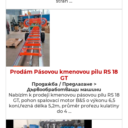
strán …
Prodám Pásovou kmenovou pilu RS 18
GT
Продажба / Предлагане >
Дървообработващи машини
Nabízím k prodeji kmenovou pásovou pilu RS 18
GT, pohon spalovací motor B&S o výkonu 6,5
koní,řezná délka 5,2m, průměr prořezu kulatiny
do 4 …