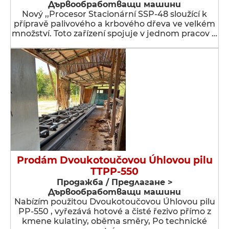
Дървообработващи машини
Nový ,,Procesor Stacionární SSP-48 sloužící k
přípravě palivového a krbového dřeva ve velkém
množství. Toto zařízení spojuje v jednom pracov …
Prodám Dvoukotoučovou Úhlovou pilu
TTPP-550
Продажба / Предлагане >
Дървообработващи машини
Nabízím použitou Dvoukotoučovou Úhlovou pilu
PP-550 , vyřezává hotové a čisté řezivo přímo z
kmene kulatiny, oběma směry, Po technické