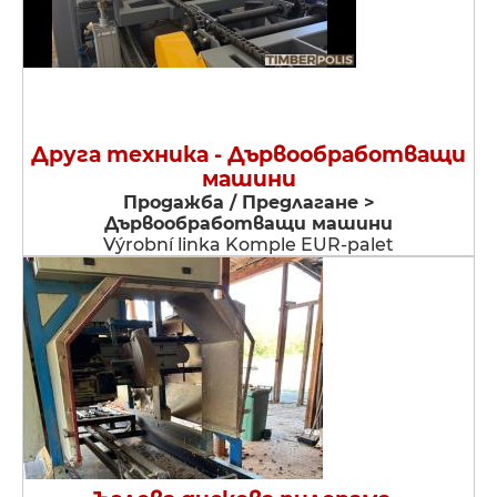
Друга техника - Дървообработващи
машини
Продажба / Предлагане >
Дървообработващи машини
Výrobní linka Komple EUR-palet