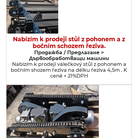
Nabízím k prodeji stůl z pohonem a z
bočním schozem řeziva.
Продажба / Предлагане >
Дървообработващи машини
Nabízím k prodeji válečkový stůl z pohonem a
bočním shozem řeziva na délku řeziva 4,5m . K
ceně + 21%DPH