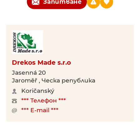
Запитване
Drekos Made s.r.o
Jasenná 20
Jaroměř , Ческа република
Koričanský
*** Телефон ***
*** E-mail ***