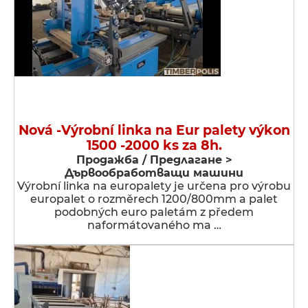
Nová -Výrobní linka na Eur palety výkon
1500 -2000 ks za 8h.
Продажба / Предлагане >
Дървообработващи машини
Výrobní linka na europalety je určena pro výrobu
europalet o rozměrech 1200/800mm a palet
podobných euro paletám z předem
naformátovaného ma …