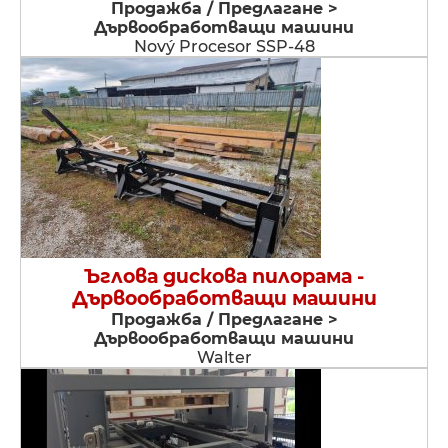
Продажба / Предлагане >
Дървообработващи машини
Nový Procesor SSP-48
Ъглова дискова пилорама -
Дървообработващи машини
Продажба / Предлагане >
Дървообработващи машини
Walter