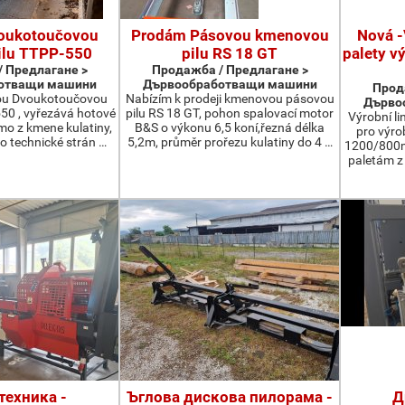
oukotoučovou
Prodám Pásovou kmenovou
Nová -
ilu TTPP-550
pilu RS 18 GT
palety v
 Предлагане >
Продажба / Предлагане >
отващи машини
Дървообработващи машини
Прод
ou Dvoukotoučovou
Nabízím k prodeji kmenovou pásovou
Дърво
550 , vyřezává hotové
pilu RS 18 GT, pohon spalovací motor
Výrobní li
ímo z kmene kulatiny,
B&S o výkonu 6,5 koní,řezná délka
pro výro
o technické strán …
5,2m, průměr prořezu kulatiny do 4 …
1200/800m
paletám 
техника -
Ъглова дискова пилорама -
Д