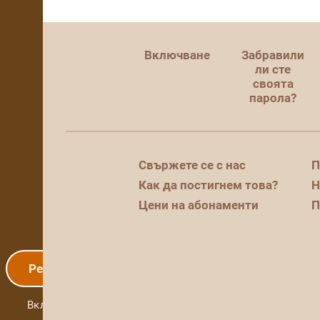
Включване
Забравили
ли сте
своята
парола?
Свържете се с нас
П
Как да постигнем това?
Н
Цени на абонаменти
П
Регистрация
Включване