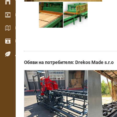
Управление на склад
Видео галерия
Каталози / Брошури
Речник
Дървесни видове
Обяви на потребителя: Drekos Made s.r.o