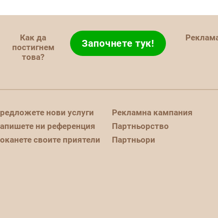
Как да
Реклам
Започнете тук!
постигнем
това?
редложете нови услуги
Рекламна кампания
апишете ни референция
Партньорство
оканете своите приятели
Партньори