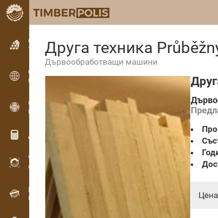
Обявления
Друга техника Průběžný
Текстови обяви
Дървообработващи машини
Обявления
Друг
Международни обяви
Дърво
OPTI-TIMB
Предл
Модели на рязане
Про
Дървообработващи калкулатори
Със
Год
WoodProfi
Дос
Обем на дървесината с ИИ
Рекордер
Цена
Инвентаризация на дървесина на терен