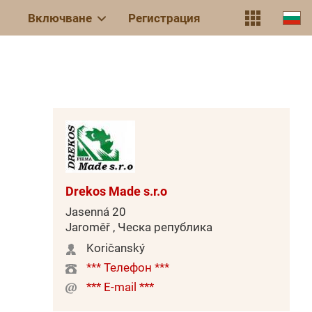
Включване
Регистрация
Drekos Made s.r.o
Jasenná 20
Jaroměř , Ческа република
Koričanský
*** Телефон ***
*** E-mail ***