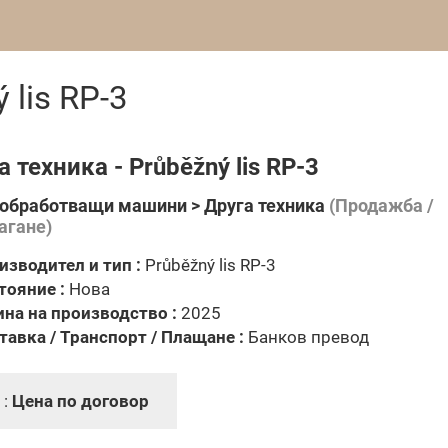
 lis RP-3
а техника - Průběžný lis RP-3
обработващи машини > Друга техника
(Продажба /
агане)
изводител и тип :
Průběžný lis RP-3
тояние :
Нова
ина на производство :
2025
тавка / Транспорт / Плащане :
Банков превод
 :
Цена по договор