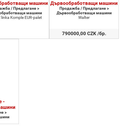
бработващи машини
Дървообработващи машини
ажба / Предлагане >
Продажба / Предлагане >
обработващи машини
Дървообработващи машини
 linka Komple EUR-palet
Walter
790000,00 CZK /бр.
 -
машини
е >
шини