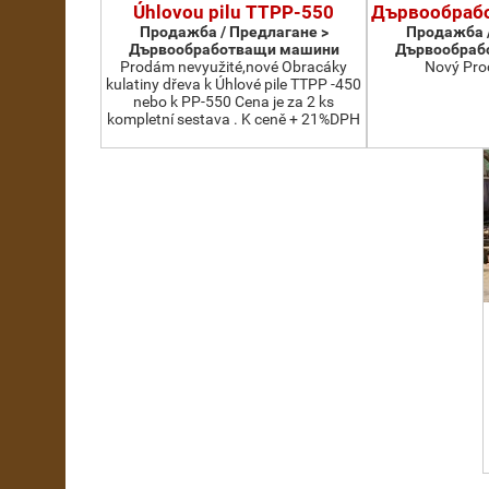
Úhlovou pilu TTPP-550
Дървообраб
Продажба / Предлагане >
Продажба /
Дървообработващи машини
Дървообраб
Prodám nevyužité,nové Obracáky
Nový Pro
kulatiny dřeva k Úhlové pile TTPP -450
nebo k PP-550 Cena je za 2 ks
kompletní sestava . K ceně + 21%DPH