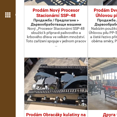
Prodám Nový Procesor
Prodám Dv
Още функции
Stacionární SSP-48
Úhlovou p
Продажба / Предлагане >
Продажба /
Дървообработващи машини
Дървообраб
Nový ,,Procesor Stacionární SSP-48
Nabízím použit
sloužící k přípravě palivového a
Úhlovou pilu PP-
krbového dřeva ve velkém množství.
a čisté řezivo př
Toto zařízení spojuje v jednom pracov
oběma směry, P
…
Prodám Obracáky kulatiny na
Друга 