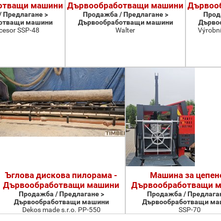
отващи машини
Дървообработващи машини
Дървоо
 Предлагане >
Продажба / Предлагане >
Прод
отващи машини
Дървообработващи машини
Дърво
cesor SSP-48
Walter
Výrobní
Ъглова дискова пилорама -
Машина за цепене
Дървообработващи машини
Дървообработващи 
Продажба / Предлагане >
Продажба / Предлаган
Дървообработващи машини
Дървообработващи ма
Dekos made s.r.o. PP-550
SSP-70