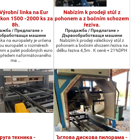
Výrobní linka na Eur
Nabízím k prodeji stůl z
ýkon 1500 -2000 ks za
pohonem a z bočním schozem
8h.
řeziva.
ажба / Предлагане >
Продажба / Предлагане >
обработващи машини
Дървообработващи машини
nka na europalety je určena
Nabízím k prodeji válečkový stůl z
bu europalet o rozměrech
pohonem a bočním shozem řeziva na
m a palet podobných euro
délku řeziva 4,5m . K ceně + 21%DPH
z předem naformátovaného
ma …
руга техника -
Ъглова дискова пилорама -