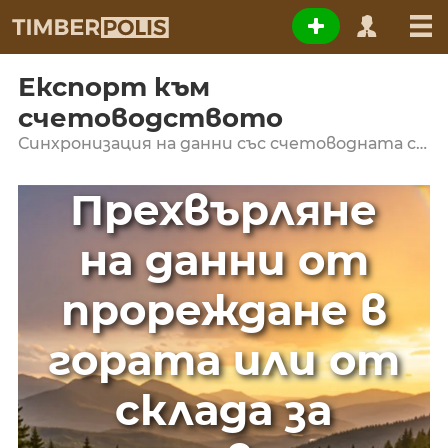
Експорт към
счетоводството
Синхронизация на данни със счетоводната система на компанията
Прехвърляне
на данни от
прореждане в
гората или от
склада за