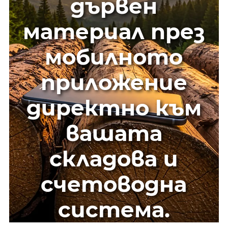
дървен
материал през
мобилното
приложение
директно към
вашата
складова и
счетоводна
система.