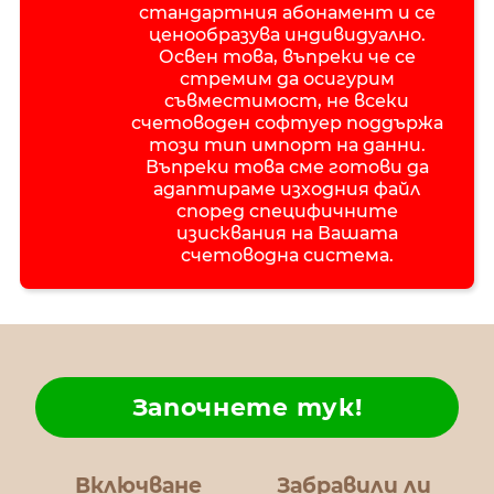
стандартния абонамент и се
ценообразува индивидуално.
Освен това, въпреки че се
стремим да осигурим
съвместимост, не всеки
счетоводен софтуер поддържа
този тип импорт на данни.
Въпреки това сме готови да
адаптираме изходния файл
според специфичните
изисквания на Вашата
счетоводна система.
Започнете тук!
Включване
Забравили ли