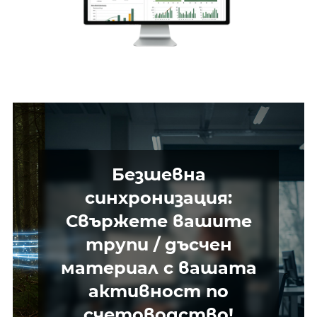
Безшевна
синхронизация:
Свържете вашите
трупи / дъсчен
материал с вашата
активност по
счетоводство!