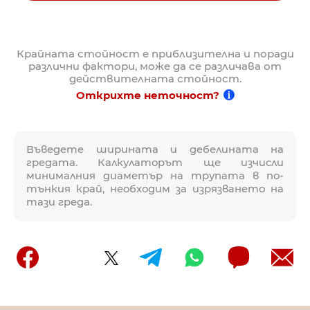
Крайната стойност е приблизителна и поради
различни фактори, може да се различава от
действителната стойност.
Открихте неточност?
Въведете ширината и дебелината на
гредата. Калкулаторът ще изчисли
минималния диаметър на трупата в по-
тънкия край, необходим за изрязването на
тази греда.