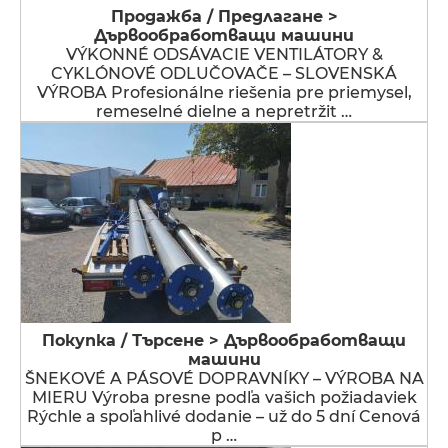
Продажба / Предлагане >
Дървообработващи машини
VÝKONNÉ ODSÁVACIE VENTILÁTORY &
CYKLÓNOVÉ ODLUČOVAČE – SLOVENSKÁ
VÝROBA Profesionálne riešenia pre priemysel,
remeselné dielne a nepretržit …
Покупка / Търсене > Дървообработващи
машини
ŠNEKOVÉ A PÁSOVÉ DOPRAVNÍKY – VÝROBA NA
MIERU Výroba presne podľa vašich požiadaviek
Rýchle a spoľahlivé dodanie – už do 5 dní Cenová
p …