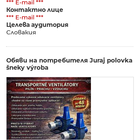
*** E-mail ***
Контактно лице
*** E-mail ***
Целева аудитория
Словакия
Обяви на потребителя Juraj polovka
šneky výroba