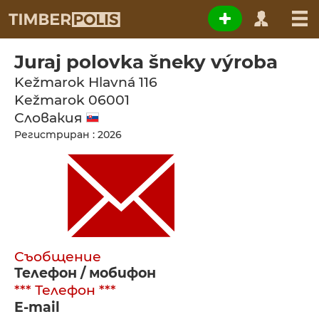
Juraj polovka šneky výroba
Kežmarok Hlavná 116
Kežmarok
06001
Словакия
Регистриран : 2026
Съобщение
Телефон / мобифон
*** Телефон ***
E-mail