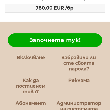
780.00 EUR /бр.
Започнете тук!
Включване
Забравили ли
сте своята
парола?
Как да
Реклама
постигнем
това?
Абонамент
Администратор
на системата