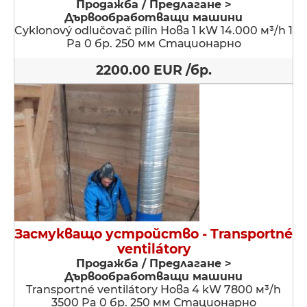
Продажба / Предлагане >
Дървообработващи машини
Cyklonový odlučovač pílin Нова 1 kW 14.000 м³/h 1
Pa 0 бр. 250 мм Стационарно
2200.00 EUR /бр.
Засмукващо устройство - Transportné
ventilátory
Продажба / Предлагане >
Дървообработващи машини
Transportné ventilátory Нова 4 kW 7800 м³/h
3500 Pa 0 бр. 250 мм Стационарно