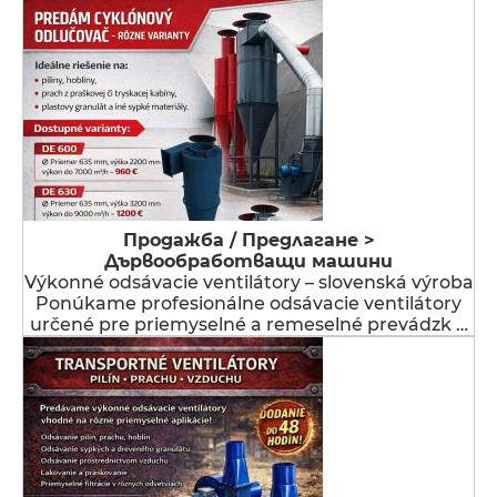
Продажба / Предлагане >
Дървообработващи машини
Výkonné odsávacie ventilátory – slovenská výroba
Ponúkame profesionálne odsávacie ventilátory
určené pre priemyselné a remeselné prevádzk …