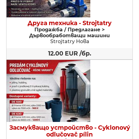
Друга техника - Strojtatry
Продажба / Предлагане >
Дървообработващи машини
Strojtatry Нова
12.00 EUR /бр.
Засмукващо устройство - Cyklonový
odlučovač pílin