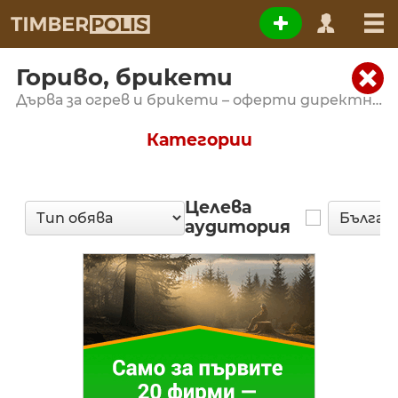
Гориво, брикети
Дърва за огрев и брикети – оферти директно от производителите
Категории
Целева
аудитория