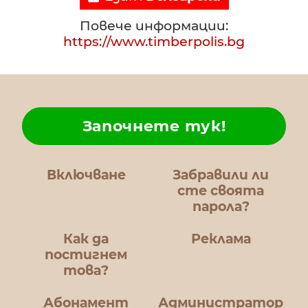
Повече информации:
https://www.timberpolis.bg
Започнете тук!
Включване
Забравили ли
сте своята
парола?
Как да
Реклама
постигнем
това?
Абонамент
Администратор