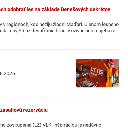
ách odobrať les na základe Benešových dekrétov
v v regiónoch, kde nežijú žiadni Maďari. Členom lesného
k Lesy SR už desaťročia bráni v užívaní ich majetku a
6.2026
ezzásahovú rezerváciu
ho zoskupenia (LZ) VLK, inšpiráciou je nedávno