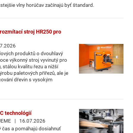
stejšie vlny horúčav začínajú byť štandard.
rozmítací stroj HR250 pro
7.2026
lových produktů o dvouhlavý
oce výkonný stroj vyvinutý pro
, stálou kvalitu řezu a nižší
robu paletových přířezů, ale je
cování dřevin s vysokým
C technológií
EME | 16.07.2026
ný čas a pomáhajú dosiahnuť