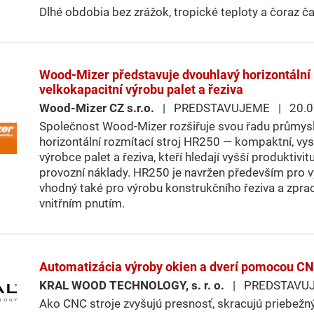
Dlhé obdobia bez zrážok, tropické teploty a čoraz ča
Wood-Mizer představuje dvouhlavý horizontální 
velkokapacitní výrobu palet a řeziva
Wood-Mizer CZ s.r.o.
| PREDSTAVUJEME | 20.0
Společnost Wood-Mizer rozšiřuje svou řadu průmys
horizontální rozmítací stroj HR250 — kompaktní, vys
výrobce palet a řeziva, kteří hledají vyšší produktivitu
provozní náklady. HR250 je navržen především pro vý
vhodný také pro výrobu konstrukčního řeziva a zpra
vnitřním pnutím.
Automatizácia výroby okien a dverí pomocou CN
KRAL WOOD TECHNOLOGY, s. r. o.
| PREDSTAVUJ
Ako CNC stroje zvyšujú presnosť, skracujú priebež