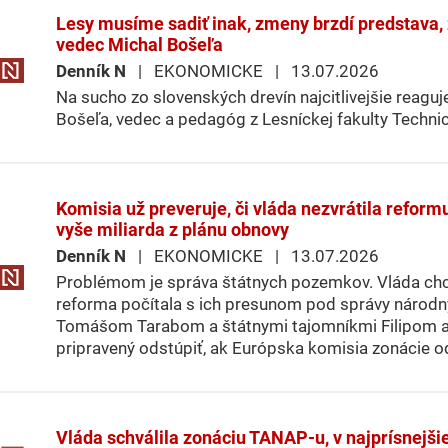
Lesy musíme sadiť inak, zmeny brzdí predstava, 
vedec Michal Bošeľa
Denník N
| EKONOMICKE | 13.07.2026
Na sucho zo slovenských drevín najcitlivejšie reaguj
Bošeľa, vedec a pedagóg z Lesníckej fakulty Technick
Komisia už preveruje, či vláda nezvrátila refo
vyše miliarda z plánu obnovy
Denník N
| EKONOMICKE | 13.07.2026
Problémom je správa štátnych pozemkov. Vláda chce, 
reforma počítala s ich presunom pod správy národn
Tomášom Tarabom a štátnymi tajomníkmi Filipom a Š
pripravený odstúpiť, ak Európska komisia zonácie o
Vláda schválila zonáciu TANAP-u, v najprísnejši