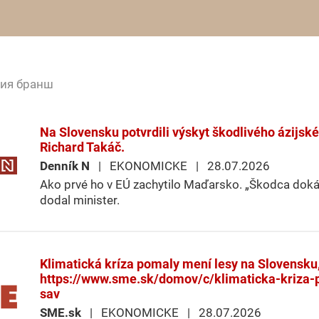
щия бранш
Na Slovensku potvrdili výskyt škodlivého ázijsk
Richard Takáč.
Denník N
| EKONOMICKE | 28.07.2026
Ako prvé ho v EÚ zachytilo Maďarsko. „Škodca dokáž
dodal minister.
Klimatická kríza pomaly mení lesy na Slovensku, 
https://www.sme.sk/domov/c/klimaticka-kriza-
sav
SME.sk
| EKONOMICKE | 28.07.2026