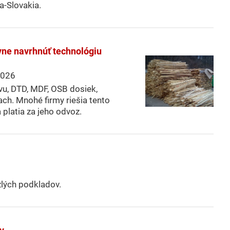
a-Slovakia.
vne navrhnúť technológiu
026
vu, DTD, MDF, OSB dosiek,
ach. Mnohé firmy riešia tento
platia za jeho odvoz.
zlých podkladov.