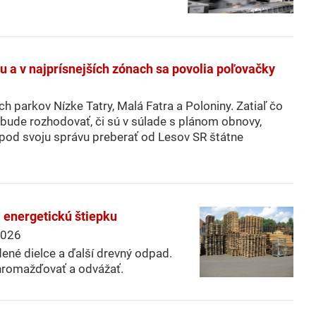
lu a v najprísnejších zónach sa povolia poľovačky
 parkov Nízke Tatry, Malá Fatra a Poloniny. Zatiaľ čo
 bude rozhodovať, či sú v súlade s plánom obnovy,
od svoju správu preberať od Lesov SR štátne
 energetickú štiepku
026
dené dielce a ďalší drevný odpad.
zhromažďovať a odvážať.