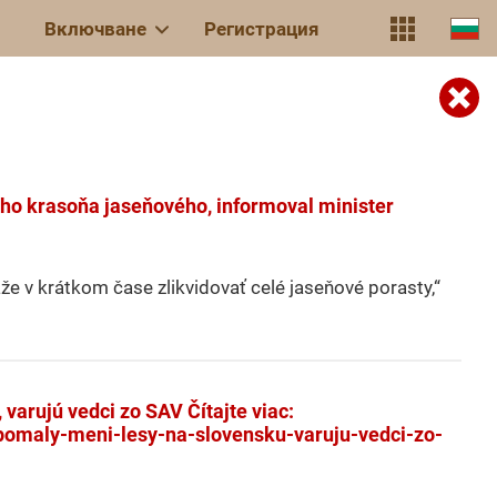
Включване
Регистрация
ého krasoňa jaseňového, informoval minister
e v krátkom čase zlikvidovať celé jaseňové porasty,“
varujú vedci zo SAV Čítajte viac:
pomaly-meni-lesy-na-slovensku-varuju-vedci-zo-