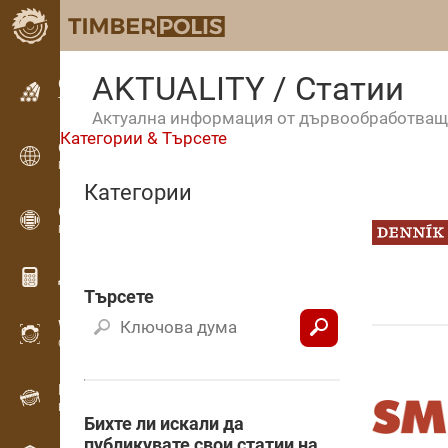
AKTUALITY / Статии
Обявления
Текстови обяви
Актуална информация от дървообработва
Категории & Търсете
Обявления
Международни обяви
Категории
OPTI-TIMB
Модели на рязане
Дървообработващи калкулатори
Търсете
WoodProfi
Обем на дървесината с ИИ
Рекордер
Инвентаризация на дървесина на терен
Бихте ли искали да
публикувате свои статии на