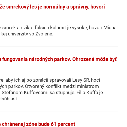
že smrekový les je normálny a správny, hovorí
e smrek a riziko ďalších kalamít je vysoké, hovorí Michal
ej univerzity vo Zvolene.
rmu fungovania národných parkov. Ohrozená môže byť
aby ich aj po zonácii spravovali Lesy SR, hoci
ých parkov. Otvorený konflikt medzi ministrom
tefanom Kuffovcami sa stupňuje. Filip Kuffa je
dsúhlasí.
e chránenej zóne bude 61 percent