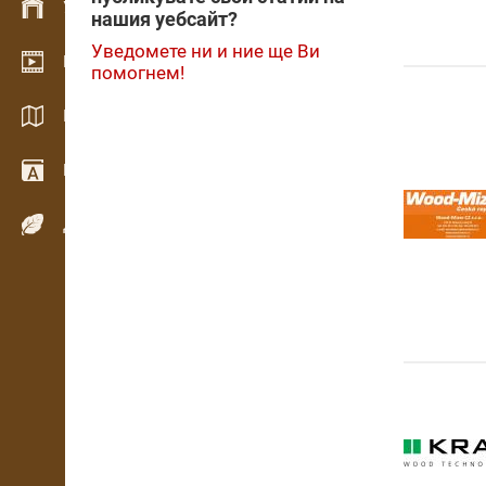
Управление на склад
нашия уебсайт?
Уведомете ни и ние ще Ви
Видео галерия
помогнем!
Каталози / Брошури
Речник
Дървесни видове