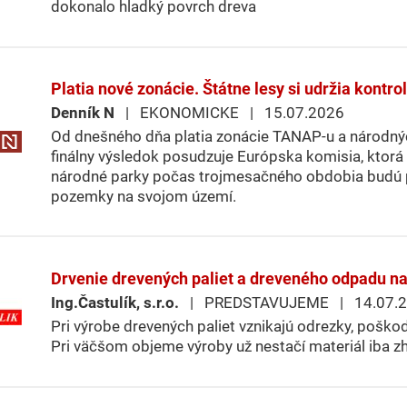
dokonalo hladký povrch dreva
Platia nové zonácie. Štátne lesy si udržia kontro
Denník N
| EKONOMICKE | 15.07.2026
Od dnešného dňa platia zonácie TANAP-u a národných
finálny výsledok posudzuje Európska komisia, ktorá
národné parky počas trojmesačného obdobia budú p
pozemky na svojom území.
Drvenie drevených paliet a dreveného odpadu na
Ing.Častulík, s.r.o.
| PREDSTAVUJEME | 14.07.2
Pri výrobe drevených paliet vznikajú odrezky, poško
Pri väčšom objeme výroby už nestačí materiál iba 