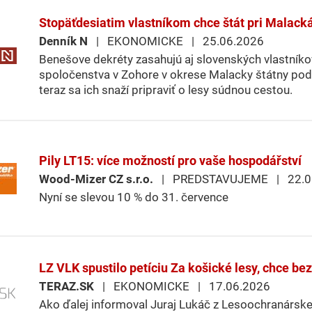
Stopäťdesiatim vlastníkom chce štát pri Malack
Denník N
| EKONOMICKE | 25.06.2026
Benešove dekréty zasahujú aj slovenských vlastníko
spoločenstva v Zohore v okrese Malacky štátny podni
teraz sa ich snaží pripraviť o lesy súdnou cestou.
Pily LT15: více možností pro vaše hospodářství
Wood-Mizer CZ s.r.o.
| PREDSTAVUJEME | 22.0
Nyní se slevou 10 % do 31. července
LZ VLK spustilo petíciu Za košické lesy, chce b
TERAZ.SK
| EKONOMICKE | 17.06.2026
Ako ďalej informoval Juraj Lukáč z Lesoochranárske