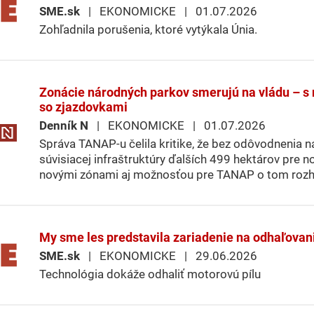
SME.sk
| EKONOMICKE | 01.07.2026
Zohľadnila porušenia, ktoré vytýkala Únia.
Zonácie národných parkov smerujú na vládu – s
so zjazdovkami
Denník N
| EKONOMICKE | 01.07.2026
Správa TANAP-u čelila kritike, že bez odôvodnenia na
súvisiacej infraštruktúry ďalších 499 hektárov pre n
novými zónami aj možnosťou pre TANAP o tom roz
My sme les predstavila zariadenie na odhaľovan
SME.sk
| EKONOMICKE | 29.06.2026
Technológia dokáže odhaliť motorovú pílu