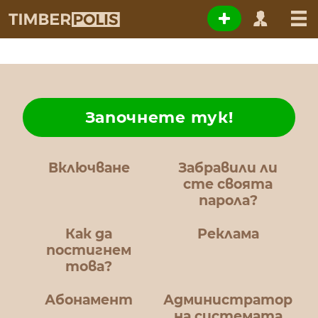
Започнете тук!
Включване
Забравили ли
сте своята
парола?
Как да
Реклама
постигнем
това?
Абонамент
Администратор
на системата