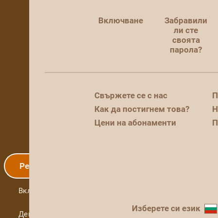
Включване
Забравили
ли сте
своята
парола?
Свържете се с нас
П
Как да постигнем това?
Н
Цени на абонаменти
П
Регистрация
Включване
Изберете си език
Демо