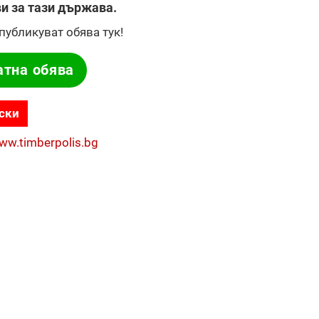
и за тази държава.
публикуват обява тук!
атна обява
ски
www.timberpolis.bg