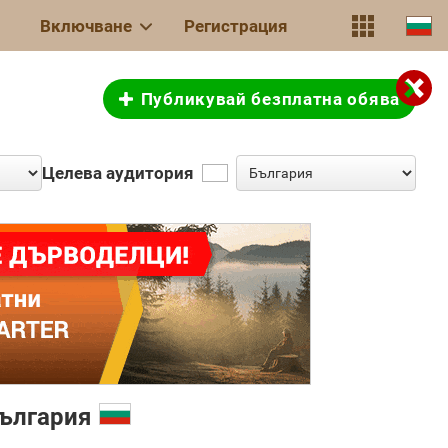
Включване
Регистрация
Публикувай безплатна обява
Целева аудитория
ългария