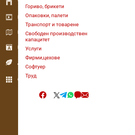
Управление на склад
Гориво, брикети
Опаковки, палети
Видео галерия
Транспорт и товарене
Каталози / Брошури
Свободен производствен
капацитет
Речник
Услуги
Фирми,цехове
Дървесни видове
Софтуер
Труд
Още функции