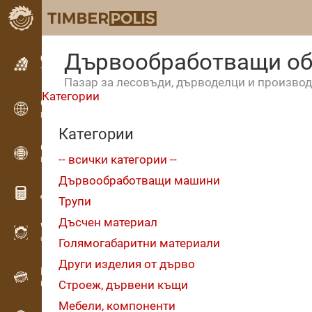
Дървообработващи о
Обявления
Текстови обяви
Пазар за лесовъди, дърводелци и производ
Категории
Обявления
Международни обяви
Категории
OPTI-TIMB
-- всички категории --
Модели на рязане
Дървообработващи машини
Дървообработващи калкулатори
Трупи
Дъсчен материал
WoodProfi
Обем на дървесината с ИИ
Голямогабаритни материали
Други изделия от дърво
Рекордер
Строеж, дървени къщи
Инвентаризация на дървесина на терен
Мебели, компоненти