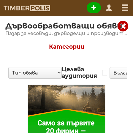
Дървообработващи обяви
Пазар за лесовъди, дърводелци и производители на мебели
Категории
Целева
аудитория